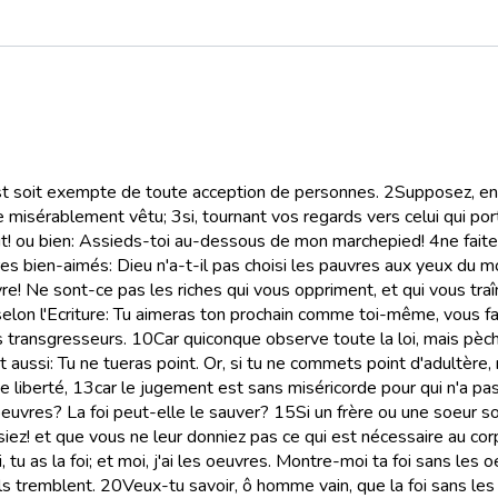
ist soit exempte de toute acception de personnes.
2
Supposez, en
vre misérablement vêtu;
3
si, tournant vos regards vers celui qui port
bout! ou bien: Assieds-toi au-dessous de mon marchepied!
4
ne fait
s bien-aimés: Dieu n'a-t-il pas choisi les pauvres aux yeux du mon
vre! Ne sont-ce pas les riches qui vous oppriment, et qui vous tra
 selon l'Ecriture: Tu aimeras ton prochain comme toi-même, vous fa
 transgresseurs.
10
Car quiconque observe toute la loi, mais pè
 dit aussi: Tu ne tueras point. Or, si tu ne commets point d'adult
 liberté,
13
car le jugement est sans miséricorde pour qui n'a pa
es oeuvres? La foi peut-elle le sauver?
15
Si un frère ou une soeur s
iez! et que vous ne leur donniez pas ce qui est nécessaire au corps
, tu as la foi; et moi, j'ai les oeuvres. Montre-moi ta foi sans les 
ils tremblent.
20
Veux-tu savoir, ô homme vain, que la foi sans les