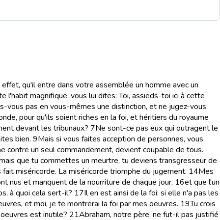
 effet, qu'il entre dans votre assemblée un homme avec un
e l'habit magnifique, vous lui dites: Toi, assieds-toi ici à cette
es-vous pas en vous-mêmes une distinction, et ne jugez-vous
de, pour qu'ils soient riches en la foi, et héritiers du royaume
înent devant les tribunaux?
7
Ne sont-ce pas eux qui outragent le
ites bien.
9
Mais si vous faites acception de personnes, vous
che contre un seul commandement, devient coupable de tous.
ère, mais que tu commettes un meurtre, tu deviens transgresseur de
s fait miséricorde. La miséricorde triomphe du jugement.
14
Mes
ont nus et manquent de la nourriture de chaque jour,
16
et que l'un
, à quoi cela sert-il?
17
Il en est ainsi de la foi: si elle n'a pas les
oeuvres, et moi, je te montrerai la foi par mes oeuvres.
19
Tu crois
 oeuvres est inutile?
21
Abraham, notre père, ne fut-il pas justifié