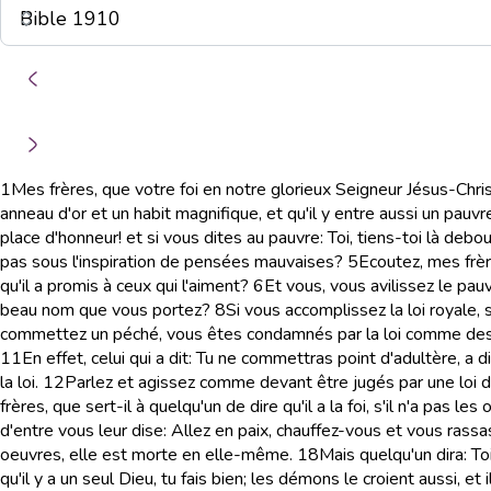
1
Mes frères, que votre foi en notre glorieux Seigneur Jésus-Chr
anneau d'or et un habit magnifique, et qu'il y entre aussi un pau
place d'honneur! et si vous dites au pauvre: Toi, tiens-toi là de
pas sous l'inspiration de pensées mauvaises?
5
Ecoutez, mes frère
qu'il a promis à ceux qui l'aiment?
6
Et vous, vous avilissez le pau
beau nom que vous portez?
8
Si vous accomplissez la loi royale,
commettez un péché, vous êtes condamnés par la loi comme des
11
En effet, celui qui a dit: Tu ne commettras point d'adultère, a
la loi.
12
Parlez et agissez comme devant être jugés par une loi de
frères, que sert-il à quelqu'un de dire qu'il a la foi, s'il n'a pas l
d'entre vous leur dise: Allez en paix, chauffez-vous et vous rassas
oeuvres, elle est morte en elle-même.
18
Mais quelqu'un dira: Toi
qu'il y a un seul Dieu, tu fais bien; les démons le croient aussi, et 