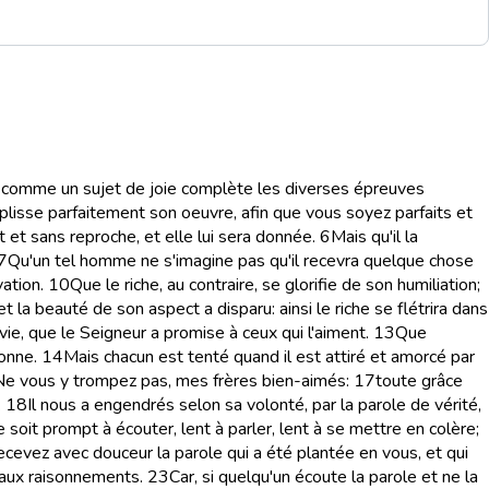
 comme un sujet de joie complète les diverses épreuves
mplisse parfaitement son oeuvre, afin que vous soyez parfaits et
et sans reproche, et elle lui sera donnée.
6
Mais qu'il la
7
Qu'un tel homme ne s'imagine pas qu'il recevra quelque chose
ation.
10
Que le riche, au contraire, se glorifie de son humiliation;
t la beauté de son aspect a disparu: ainsi le riche se flétrira dans
ie, que le Seigneur a promise à ceux qui l'aiment.
13
Que
sonne.
14
Mais chacun est tenté quand il est attiré et amorcé par
Ne vous y trompez pas, mes frères bien-aimés:
17
toute grâce
.
18
Il nous a engendrés selon sa volonté, par la parole de vérité,
soit prompt à écouter, lent à parler, lent à se mettre en colère;
recevez avec douceur la parole qui a été plantée en vous, et qui
faux raisonnements.
23
Car, si quelqu'un écoute la parole et ne la