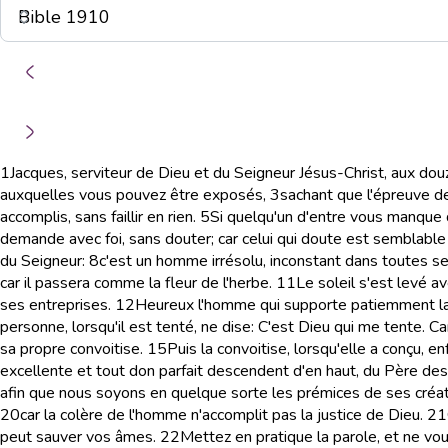
1
Jacques, serviteur de Dieu et du Seigneur Jésus-Christ, aux douze
auxquelles vous pouvez être exposés,
3
sachant que l'épreuve de 
accomplis, sans faillir en rien.
5
Si quelqu'un d'entre vous manque d
demande avec foi, sans douter; car celui qui doute est semblable a
du Seigneur:
8
c'est un homme irrésolu, inconstant dans toutes se
car il passera comme la fleur de l'herbe.
11
Le soleil s'est levé av
ses entreprises.
12
Heureux l'homme qui supporte patiemment la te
personne, lorsqu'il est tenté, ne dise: C'est Dieu qui me tente. C
sa propre convoitise.
15
Puis la convoitise, lorsqu'elle a conçu, 
excellente et tout don parfait descendent d'en haut, du Père des 
afin que nous soyons en quelque sorte les prémices de ses créat
20
car la colère de l'homme n'accomplit pas la justice de Dieu.
21
peut sauver vos âmes.
22
Mettez en pratique la parole, et ne v