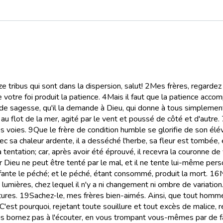
 tribus qui sont dans la dispersion, salut!
2
Mes frères, regardez
votre foi produit la patience.
4
Mais il faut que la patience acco
e sagesse, qu'il la demande à Dieu, qui donne à tous simplement 
u flot de la mer, agité par le vent et poussé de côté et d'autre.
s voies.
9
Que le frère de condition humble se glorifie de son élév
ec sa chaleur ardente, il a desséché l'herbe, sa fleur est tombée, e
ntation; car, après avoir été éprouvé, il recevra la couronne de v
ar Dieu ne peut être tenté par le mal, et il ne tente lui-même per
enfante le péché; et le péché, étant consommé, produit la mort.
16
lumières, chez lequel il n'y a ni changement ni ombre de variation
ures.
19
Sachez-le, mes frères bien-aimés. Ainsi, que tout homme 
C'est pourquoi, rejetant toute souillure et tout excès de malice, 
ous bornez pas à l'écouter, en vous trompant vous-mêmes par de 