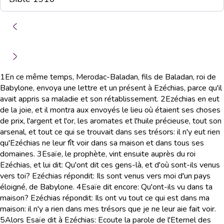
1
En ce même temps, Merodac-Baladan, fils de Baladan, roi de
Babylone, envoya une lettre et un présent à Ezéchias, parce qu'il
avait appris sa maladie et son rétablissement.
2
Ezéchias en eut
de la joie, et il montra aux envoyés le lieu où étaient ses choses
de prix, l'argent et l'or, les aromates et l'huile précieuse, tout son
arsenal, et tout ce qui se trouvait dans ses trésors: il n'y eut rien
qu'Ezéchias ne leur fît voir dans sa maison et dans tous ses
domaines.
3
Esaïe, le prophète, vint ensuite auprès du roi
Ezéchias, et lui dit: Qu'ont dit ces gens-là, et d'où sont-ils venus
vers toi? Ezéchias répondit: Ils sont venus vers moi d'un pays
éloigné, de Babylone.
4
Esaïe dit encore: Qu'ont-ils vu dans ta
maison? Ezéchias répondit: Ils ont vu tout ce qui est dans ma
maison: il n'y a rien dans mes trésors que je ne leur aie fait voir.
5
Alors Esaïe dit à Ezéchias: Ecoute la parole de l'Eternel des