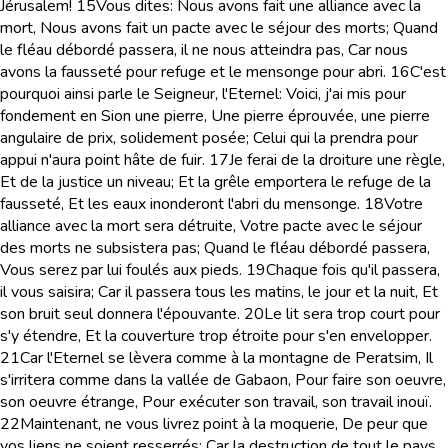
Jérusalem!
15
Vous dites: Nous avons fait une alliance avec la
mort, Nous avons fait un pacte avec le séjour des morts; Quand
le fléau débordé passera, il ne nous atteindra pas, Car nous
avons la fausseté pour refuge et le mensonge pour abri.
16
C'est
pourquoi ainsi parle le Seigneur, l'Eternel: Voici, j'ai mis pour
fondement en Sion une pierre, Une pierre éprouvée, une pierre
angulaire de prix, solidement posée; Celui qui la prendra pour
appui n'aura point hâte de fuir.
17
Je ferai de la droiture une règle,
Et de la justice un niveau; Et la grêle emportera le refuge de la
fausseté, Et les eaux inonderont l'abri du mensonge.
18
Votre
alliance avec la mort sera détruite, Votre pacte avec le séjour
des morts ne subsistera pas; Quand le fléau débordé passera,
Vous serez par lui foulés aux pieds.
19
Chaque fois qu'il passera,
il vous saisira; Car il passera tous les matins, le jour et la nuit, Et
son bruit seul donnera l'épouvante.
20
Le lit sera trop court pour
s'y étendre, Et la couverture trop étroite pour s'en envelopper.
21
Car l'Eternel se lèvera comme à la montagne de Peratsim, Il
s'irritera comme dans la vallée de Gabaon, Pour faire son oeuvre,
son oeuvre étrange, Pour exécuter son travail, son travail inouï.
22
Maintenant, ne vous livrez point à la moquerie, De peur que
vos liens ne soient resserrés; Car la destruction de tout le pays