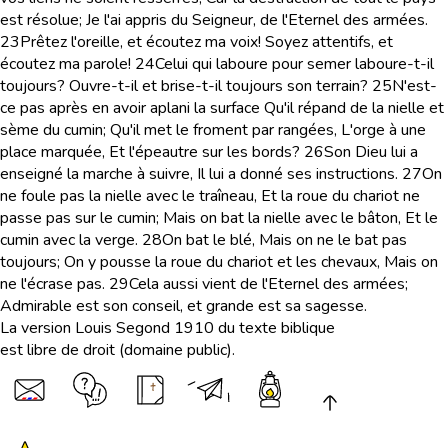
est résolue; Je l'ai appris du Seigneur, de l'Eternel des armées.
23
Prêtez l'oreille, et écoutez ma voix! Soyez attentifs, et
écoutez ma parole!
24
Celui qui laboure pour semer laboure-t-il
toujours? Ouvre-t-il et brise-t-il toujours son terrain?
25
N'est-
ce pas après en avoir aplani la surface Qu'il répand de la nielle et
sème du cumin; Qu'il met le froment par rangées, L'orge à une
place marquée, Et l'épeautre sur les bords?
26
Son Dieu lui a
enseigné la marche à suivre, Il lui a donné ses instructions.
27
On
ne foule pas la nielle avec le traîneau, Et la roue du chariot ne
passe pas sur le cumin; Mais on bat la nielle avec le bâton, Et le
cumin avec la verge.
28
On bat le blé, Mais on ne le bat pas
toujours; On y pousse la roue du chariot et les chevaux, Mais on
ne l'écrase pas.
29
Cela aussi vient de l'Eternel des armées;
Admirable est son conseil, et grande est sa sagesse.
La version Louis Segond 1910 du texte biblique
est libre de droit (domaine public).