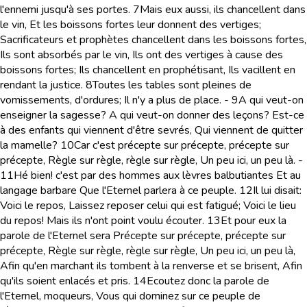
l'ennemi jusqu'à ses portes.
7
Mais eux aussi, ils chancellent dans
le vin, Et les boissons fortes leur donnent des vertiges;
Sacrificateurs et prophètes chancellent dans les boissons fortes,
Ils sont absorbés par le vin, Ils ont des vertiges à cause des
boissons fortes; Ils chancellent en prophétisant, Ils vacillent en
rendant la justice.
8
Toutes les tables sont pleines de
vomissements, d'ordures; Il n'y a plus de place. -
9
A qui veut-on
enseigner la sagesse? A qui veut-on donner des leçons? Est-ce
à des enfants qui viennent d'être sevrés, Qui viennent de quitter
la mamelle?
10
Car c'est précepte sur précepte, précepte sur
précepte, Règle sur règle, règle sur règle, Un peu ici, un peu là. -
11
Hé bien! c'est par des hommes aux lèvres balbutiantes Et au
langage barbare Que l'Eternel parlera à ce peuple.
12
Il lui disait:
Voici le repos, Laissez reposer celui qui est fatigué; Voici le lieu
du repos! Mais ils n'ont point voulu écouter.
13
Et pour eux la
parole de l'Eternel sera Précepte sur précepte, précepte sur
précepte, Règle sur règle, règle sur règle, Un peu ici, un peu là,
Afin qu'en marchant ils tombent à la renverse et se brisent, Afin
qu'ils soient enlacés et pris.
14
Ecoutez donc la parole de
l'Eternel, moqueurs, Vous qui dominez sur ce peuple de