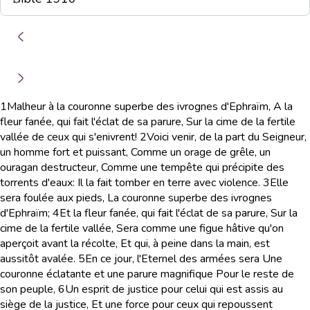
1
Malheur à la couronne superbe des ivrognes d'Ephraïm, A la
fleur fanée, qui fait l'éclat de sa parure, Sur la cime de la fertile
vallée de ceux qui s'enivrent!
2
Voici venir, de la part du Seigneur,
un homme fort et puissant, Comme un orage de grêle, un
ouragan destructeur, Comme une tempête qui précipite des
torrents d'eaux: Il la fait tomber en terre avec violence.
3
Elle
sera foulée aux pieds, La couronne superbe des ivrognes
d'Ephraïm;
4
Et la fleur fanée, qui fait l'éclat de sa parure, Sur la
cime de la fertile vallée, Sera comme une figue hâtive qu'on
aperçoit avant la récolte, Et qui, à peine dans la main, est
aussitôt avalée.
5
En ce jour, l'Eternel des armées sera Une
couronne éclatante et une parure magnifique Pour le reste de
son peuple,
6
Un esprit de justice pour celui qui est assis au
siège de la justice, Et une force pour ceux qui repoussent