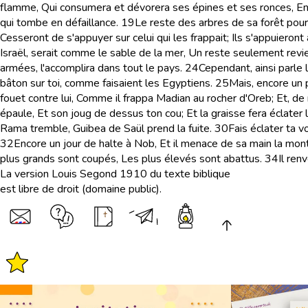
flamme, Qui consumera et dévorera ses épines et ses ronces, En 
qui tombe en défaillance.
19
Le reste des arbres de sa forêt pour
Cesseront de s'appuyer sur celui qui les frappait; Ils s'appuieront a
Israël, serait comme le sable de la mer, Un reste seulement revien
armées, l'accomplira dans tout le pays.
24
Cependant, ainsi parle 
bâton sur toi, comme faisaient les Egyptiens.
25
Mais, encore un 
fouet contre lui, Comme il frappa Madian au rocher d'Oreb; Et, de
épaule, Et son joug de dessus ton cou; Et la graisse fera éclater l
Rama tremble, Guibea de Saül prend la fuite.
30
Fais éclater ta v
32
Encore un jour de halte à Nob, Et il menace de sa main la monta
plus grands sont coupés, Les plus élevés sont abattus.
34
Il ren
La version Louis Segond 1910 du texte biblique
est libre de droit (domaine public).