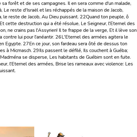
 sa forêt et de ses campagnes. Il en sera comme d'un malade,
à, Le reste d'Israël et les réchappés de la maison de Jacob,
, le reste de Jacob, Au Dieu puissant.
22
Quand ton peuple, ô
Et cette destruction qui a été résolue, Le Seigneur, l'Eternel des
, ne crains pas l'Assyrien! Il te frappe de la verge, Et il lève son
contre lui pour l'anéantir.
26
L'Eternel des armées agitera le
 en Egypte.
27
En ce jour, son fardeau sera ôté de dessus ton
ges à Micmasch.
29
Ils passent le défilé, Ils couchent à Guéba;
Madména se disperse, Les habitants de Guébim sont en fuite.
gneur, l'Eternel des armées, Brise les rameaux avec violence: Les
uissant.