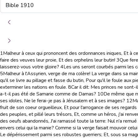
1
Malheur à ceux qui prononcent des ordonnances iniques, Et à ceu
faire des veuves leur proie, Et des orphelins leur butin!
3
Que fere
laisserez-vous votre gloire?
4
Les uns seront courbés parmi les ca
5
Malheur à l'Assyrien, verge de ma colère! La verge dans sa main,
qu'il se livre au pillage et fasse du butin, Pour qu'il le foule aux
exterminer les nations en foule.
8
Car il dit: Mes princes ne sont-i
a-t-il pas été de Samarie comme de Damas?
10
De même que ma 
ses idoles, Ne le ferai-je pas à Jérusalem et à ses images?
12
Ma
fruit de son coeur orgueilleux, Et pour l'arrogance de ses regards 
des peuples, et pillé leurs trésors, Et, comme un héros, j'ai renv
des oeufs abandonnés, J'ai ramassé toute la terre: Nul n'a remué l'a
envers celui qui la manie? Comme si la verge faisait mouvoir celui 
Le dépérissement parmi ses robustes guerriers; Et, sous sa ma