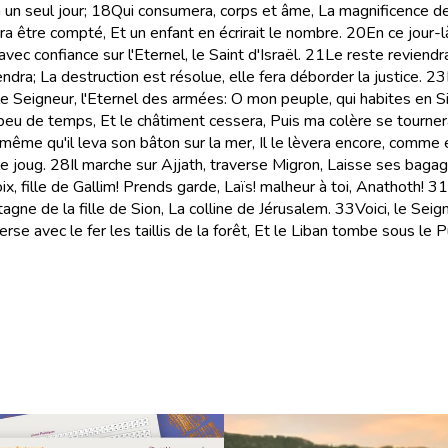
un seul jour;
18
Qui consumera, corps et âme, La magnificence de
ra être compté, Et un enfant en écrirait le nombre.
20
En ce jour-l
vec confiance sur l'Eternel, le Saint d'Israël.
21
Le reste reviendra
dra; La destruction est résolue, elle fera déborder la justice.
23
le Seigneur, l'Eternel des armées: O mon peuple, qui habites en Sion
peu de temps, Et le châtiment cessera, Puis ma colère se tournera 
 même qu'il leva son bâton sur la mer, Il le lèvera encore, comme
e joug.
28
Il marche sur Ajjath, traverse Migron, Laisse ses baga
oix, fille de Gallim! Prends garde, Laïs! malheur à toi, Anathoth!
31
gne de la fille de Sion, La colline de Jérusalem.
33
Voici, le Sei
verse avec le fer les taillis de la forêt, Et le Liban tombe sous le P