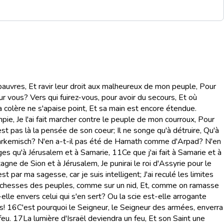
pauvres, Et ravir leur droit aux malheureux de mon peuple, Pour
ur vous? Vers qui fuirez-vous, pour avoir du secours, Et où
 colère ne s'apaise point, Et sa main est encore étendue.
impie, Je l'ai fait marcher contre le peuple de mon courroux, Pour
'est pas là la pensée de son coeur; Il ne songe qu'à détruire, Qu'à
arkemisch? N'en a-t-il pas été de Hamath comme d'Arpad? N'en
ges qu'à Jérusalem et à Samarie,
11
Ce que j'ai fait à Samarie et à
ne de Sion et à Jérusalem, Je punirai le roi d'Assyrie pour le
'est par ma sagesse, car je suis intelligent; J'ai reculé les limites
s richesses des peuples, comme sur un nid, Et, comme on ramasse
-elle envers celui qui s'en sert? Ou la scie est-elle arrogante
s!
16
C'est pourquoi le Seigneur, le Seigneur des armées, enverra
feu.
17
La lumière d'Israël deviendra un feu, Et son Saint une