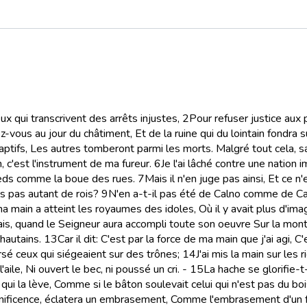
x qui transcrivent des arrêts injustes,
2
Pour refuser justice aux 
z-vous au jour du châtiment, Et de la ruine qui du lointain fondra s
ptifs, Les autres tomberont parmi les morts. Malgré tout cela, sa
 c'est l'instrument de ma fureur.
6
Je l'ai lâché contre une nation 
 pieds comme la boue des rues.
7
Mais il n'en juge pas ainsi, Et ce n
ls pas autant de rois?
9
N'en a-t-il pas été de Calno comme de C
main a atteint les royaumes des idoles, Où il y avait plus d'ima
is, quand le Seigneur aura accompli toute son oeuvre Sur la montag
hautains.
13
Car il dit: C'est par la force de ma main que j'ai agi, C
ersé ceux qui siégeaient sur des trônes;
14
J'ai mis la main sur le
ile, Ni ouvert le bec, ni poussé un cri. -
15
La hache se glorifie-t
qui la lève, Comme si le bâton soulevait celui qui n'est pas du boi
gnificence, éclatera un embrasement, Comme l'embrasement d'un 