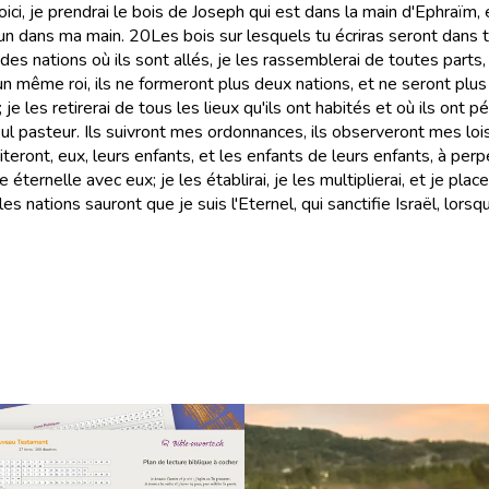
oici, je prendrai le bois de Joseph qui est dans la main d'Ephraïm, et
u'un dans ma main.
20
Les bois sur lesquels tu écriras seront dans 
eu des nations où ils sont allés, je les rassemblerai de toutes parts
 un même roi, ils ne formeront plus deux nations, et ne seront plu
e les retirerai de tous les lieux qu'ils ont habités et où ils ont péc
seul pasteur. Ils suivront mes ordonnances, ils observeront mes loi
teront, eux, leurs enfants, et les enfants de leurs enfants, à perp
ce éternelle avec eux; je les établirai, je les multiplierai, et je pl
les nations sauront que je suis l'Eternel, qui sanctifie Israël, lor