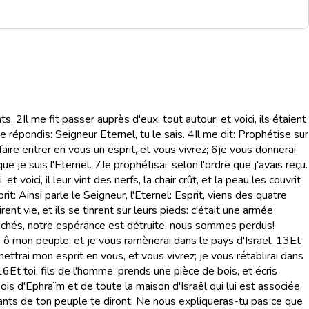
ts.
2
Il me fit passer auprès d'eux, tout autour; et voici, ils étaient
Je répondis: Seigneur Eternel, tu le sais.
4
Il me dit: Prophétise sur
 faire entrer en vous un esprit, et vous vivrez;
6
je vous donnerai
ue je suis l'Eternel.
7
Je prophétisai, selon l'ordre que j'avais reçu.
, et voici, il leur vint des nerfs, la chair crût, et la peau les couvrit
prit: Ainsi parle le Seigneur, l'Eternel: Esprit, viens des quatre
irent vie, et ils se tinrent sur leurs pieds: c'était une armée
desséchés, notre espérance est détruite, nous sommes perdus!
es, ô mon peuple, et je vous ramènerai dans le pays d'Israël.
13
Et
mettrai mon esprit en vous, et vous vivrez; je vous rétablirai dans
16
Et toi, fils de l'homme, prends une pièce de bois, et écris
ois d'Ephraïm et de toute la maison d'Israël qui lui est associée.
ants de ton peuple te diront: Ne nous expliqueras-tu pas ce que