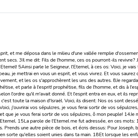
esprit, et me déposa dans le milieu d'une vallée remplie d'ossemen
ent secs.
3
Il me dit: Fils de l'homme, ces os pourront-ils revivre? 
Eternel!
5
Ainsi parle le Seigneur, l'Eternel, à ces os: Voici, je vais
e peau, je mettrai en vous un esprit, et vous vivrez. Et vous saurez q
 mouvement, et les os s'approchèrent les uns des autres.
8
Je regardai
hétise, et parle à l'esprit! prophétise, fils de l'homme, et dis à l'es
selon l'ordre qu'il m'avait donné. Et l'esprit entra en eux, et ils repr
s, c'est toute la maison d'Israël. Voici, ils disent: Nos os sont 
 Voici, j'ouvrirai vos sépulcres, je vous ferai sortir de vos sépulcr
, et que je vous ferai sortir de vos sépulcres, ô mon peuple!
14
Je 
'Eternel.
15
La parole de l'Eternel me fut adressée, en ces mots:
és. Prends une autre pièce de bois, et écris dessus: Pour Joseph, b
en sorte qu'elles soient unies dans ta main.
18
Et lorsque les enf