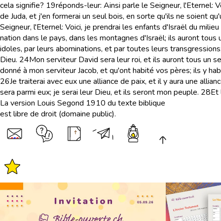
cela signifie?
19
réponds-leur: Ainsi parle le Seigneur, l'Eternel: V
de Juda, et j'en formerai un seul bois, en sorte qu'ils ne soient q
Seigneur, l'Eternel: Voici, je prendrai les enfants d'Israël du mili
nation dans le pays, dans les montagnes d'Israël; ils auront tous
idoles, par leurs abominations, et par toutes leurs transgressions; j
Dieu.
24
Mon serviteur David sera leur roi, et ils auront tous un 
donné à mon serviteur Jacob, et qu'ont habité vos pères; ils y habi
26
Je traiterai avec eux une alliance de paix, et il y aura une allian
sera parmi eux; je serai leur Dieu, et ils seront mon peuple.
28
Et 
La version Louis Segond 1910 du texte biblique
est libre de droit (domaine public).