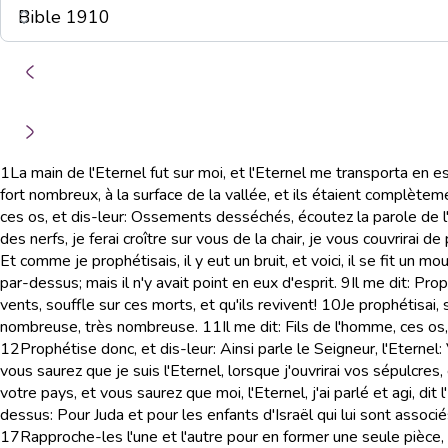
1
La main de l'Eternel fut sur moi, et l'Eternel me transporta en 
fort nombreux, à la surface de la vallée, et ils étaient complètem
ces os, et dis-leur: Ossements desséchés, écoutez la parole de l'
des nerfs, je ferai croître sur vous de la chair, je vous couvrirai d
Et comme je prophétisais, il y eut un bruit, et voici, il se fit un
par-dessus; mais il n'y avait point en eux d'esprit.
9
Il me dit: Prop
vents, souffle sur ces morts, et qu'ils revivent!
10
Je prophétisai, 
nombreuse, très nombreuse.
11
Il me dit: Fils de l'homme, ces o
12
Prophétise donc, et dis-leur: Ainsi parle le Seigneur, l'Eternel:
vous saurez que je suis l'Eternel, lorsque j'ouvrirai vos sépulcres
votre pays, et vous saurez que moi, l'Eternel, j'ai parlé et agi, dit l
dessus: Pour Juda et pour les enfants d'Israël qui lui sont associ
17
Rapproche-les l'une et l'autre pour en former une seule pièce, 