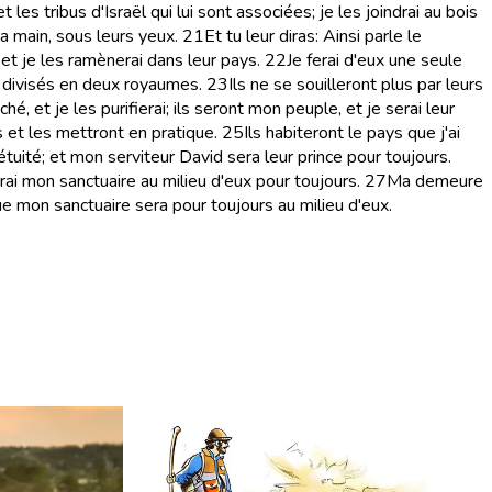
 les tribus d'Israël qui lui sont associées; je les joindrai au bois
ta main, sous leurs yeux.
21
Et tu leur diras: Ainsi parle le
, et je les ramènerai dans leur pays.
22
Je ferai d'eux une seule
s divisés en deux royaumes.
23
Ils ne se souilleront plus par leurs
hé, et je les purifierai; ils seront mon peuple, et je serai leur
s et les mettront en pratique.
25
Ils habiteront le pays que j'ai
étuité; et mon serviteur David sera leur prince pour toujours.
acerai mon sanctuaire au milieu d'eux pour toujours.
27
Ma demeure
sque mon sanctuaire sera pour toujours au milieu d'eux.