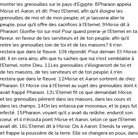
monter les grenouilles sur le pays d'Egypte.
8
Pharaon appela
Moïse et Aaron, et dit: Priez l'Eternel, afin qu'il éloigne les
grenouilles de moi et de mon peuple; et je laisserai aller le
peuple, pour qu'il offre des sacrifices à l'Eternel.
9
Moïse dit à
Pharaon: Glorifie-toi sur moi! Pour quand prierai-je l'Eternel en ta
faveur, en faveur de tes serviteurs et de ton peuple, afin qu'il
retire les grenouilles loin de toi et de tes maisons? Il n'en
restera que dans le fleuve.
10
Il répondit: Pour demain. Et Moïse
dit: Il en sera ainsi, afin que tu saches que nul n'est semblable à
l'Eternel, notre Dieu.
11
Les grenouilles s'éloigneront de toi et
de tes maisons, de tes serviteurs et de ton peuple; il n'en
restera que dans le fleuve.
12
Moïse et Aaron sortirent de chez
Pharaon. Et Moïse cria à l'Eternel au sujet des grenouilles dont il
avait frappé Pharaon.
13
L'Eternel fit ce que demandait Moïse;
et les grenouilles périrent dans les maisons, dans les cours et
dans les champs.
14
On les entassa par monceaux, et le pays fut
infecté.
15
Pharaon, voyant qu'il y avait du relâche, endurcit son
coeur, et il n'écouta point Moïse et Aaron, selon ce que l'Eternel
avait dit.
16
L'Eternel dit à Moïse: Dis à Aaron: Etends ta verge,
et frappe la poussière de la terre. Elle se changera en poux, dans