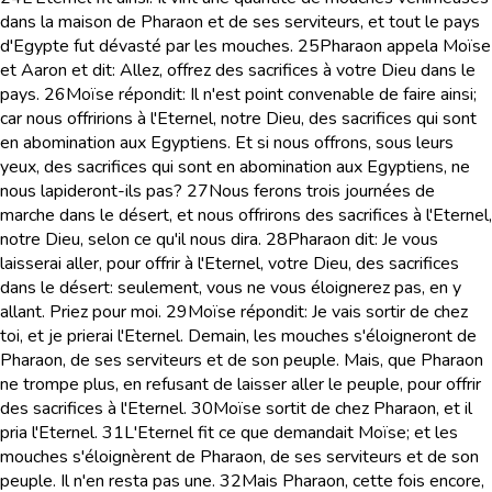
dans la maison de Pharaon et de ses serviteurs, et tout le pays
d'Egypte fut dévasté par les mouches.
25
Pharaon appela Moïse
et Aaron et dit: Allez, offrez des sacrifices à votre Dieu dans le
pays.
26
Moïse répondit: Il n'est point convenable de faire ainsi;
car nous offririons à l'Eternel, notre Dieu, des sacrifices qui sont
en abomination aux Egyptiens. Et si nous offrons, sous leurs
yeux, des sacrifices qui sont en abomination aux Egyptiens, ne
nous lapideront-ils pas?
27
Nous ferons trois journées de
marche dans le désert, et nous offrirons des sacrifices à l'Eternel,
notre Dieu, selon ce qu'il nous dira.
28
Pharaon dit: Je vous
laisserai aller, pour offrir à l'Eternel, votre Dieu, des sacrifices
dans le désert: seulement, vous ne vous éloignerez pas, en y
allant. Priez pour moi.
29
Moïse répondit: Je vais sortir de chez
toi, et je prierai l'Eternel. Demain, les mouches s'éloigneront de
Pharaon, de ses serviteurs et de son peuple. Mais, que Pharaon
ne trompe plus, en refusant de laisser aller le peuple, pour offrir
des sacrifices à l'Eternel.
30
Moïse sortit de chez Pharaon, et il
pria l'Eternel.
31
L'Eternel fit ce que demandait Moïse; et les
mouches s'éloignèrent de Pharaon, de ses serviteurs et de son
peuple. Il n'en resta pas une.
32
Mais Pharaon, cette fois encore,