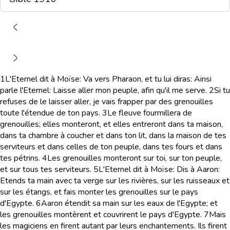
1
L'Eternel dit à Moïse: Va vers Pharaon, et tu lui diras: Ainsi
parle l'Eternel: Laisse aller mon peuple, afin qu'il me serve.
2
Si tu
refuses de le laisser aller, je vais frapper par des grenouilles
toute l'étendue de ton pays.
3
Le fleuve fourmillera de
grenouilles; elles monteront, et elles entreront dans ta maison,
dans ta chambre à coucher et dans ton lit, dans la maison de tes
serviteurs et dans celles de ton peuple, dans tes fours et dans
tes pétrins.
4
Les grenouilles monteront sur toi, sur ton peuple,
et sur tous tes serviteurs.
5
L'Eternel dit à Moïse: Dis à Aaron:
Etends ta main avec ta verge sur les rivières, sur les ruisseaux et
sur les étangs, et fais monter les grenouilles sur le pays
d'Egypte.
6
Aaron étendit sa main sur les eaux de l'Egypte; et
les grenouilles montèrent et couvrirent le pays d'Egypte.
7
Mais
les magiciens en firent autant par leurs enchantements. Ils firent