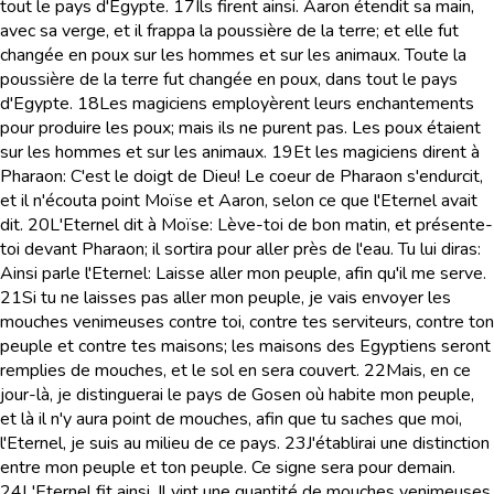
tout le pays d'Egypte.
17
Ils firent ainsi. Aaron étendit sa main,
avec sa verge, et il frappa la poussière de la terre; et elle fut
changée en poux sur les hommes et sur les animaux. Toute la
poussière de la terre fut changée en poux, dans tout le pays
d'Egypte.
18
Les magiciens employèrent leurs enchantements
pour produire les poux; mais ils ne purent pas. Les poux étaient
sur les hommes et sur les animaux.
19
Et les magiciens dirent à
Pharaon: C'est le doigt de Dieu! Le coeur de Pharaon s'endurcit,
et il n'écouta point Moïse et Aaron, selon ce que l'Eternel avait
dit.
20
L'Eternel dit à Moïse: Lève-toi de bon matin, et présente-
toi devant Pharaon; il sortira pour aller près de l'eau. Tu lui diras:
Ainsi parle l'Eternel: Laisse aller mon peuple, afin qu'il me serve.
21
Si tu ne laisses pas aller mon peuple, je vais envoyer les
mouches venimeuses contre toi, contre tes serviteurs, contre ton
peuple et contre tes maisons; les maisons des Egyptiens seront
remplies de mouches, et le sol en sera couvert.
22
Mais, en ce
jour-là, je distinguerai le pays de Gosen où habite mon peuple,
et là il n'y aura point de mouches, afin que tu saches que moi,
l'Eternel, je suis au milieu de ce pays.
23
J'établirai une distinction
entre mon peuple et ton peuple. Ce signe sera pour demain.
24
L'Eternel fit ainsi. Il vint une quantité de mouches venimeuses