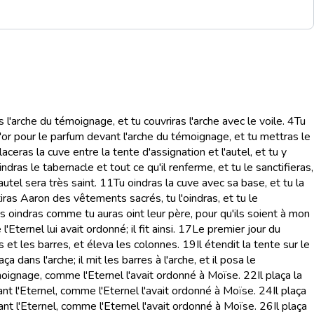
s l'arche du témoignage, et tu couvriras l'arche avec le voile.
4
Tu
d'or pour le parfum devant l'arche du témoignage, et tu mettras le
laceras la cuve entre la tente d'assignation et l'autel, et tu y
indras le tabernacle et tout ce qu'il renferme, et tu le sanctifieras,
autel sera très saint.
11
Tu oindras la cuve avec sa base, et tu la
iras Aaron des vêtements sacrés, tu l'oindras, et tu le
es oindras comme tu auras oint leur père, pour qu'ils soient à mon
'Eternel lui avait ordonné; il fit ainsi.
17
Le premier jour du
 et les barres, et éleva les colonnes.
19
Il étendit la tente sur le
aça dans l'arche; il mit les barres à l'arche, et il posa le
 témoignage, comme l'Eternel l'avait ordonné à Moïse.
22
Il plaça la
ant l'Eternel, comme l'Eternel l'avait ordonné à Moïse.
24
Il plaça
ant l'Eternel, comme l'Eternel l'avait ordonné à Moïse.
26
Il plaça