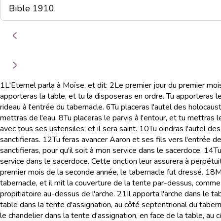
1
L'Eternel parla à Moïse, et dit:
2
Le premier jour du premier mois,
apporteras la table, et tu la disposeras en ordre. Tu apporteras l
rideau à l'entrée du tabernacle.
6
Tu placeras l'autel des holocaust
mettras de l'eau.
8
Tu placeras le parvis à l'entour, et tu mettras l
avec tous ses ustensiles; et il sera saint.
10
Tu oindras l'autel des
sanctifieras.
12
Tu feras avancer Aaron et ses fils vers l'entrée de 
sanctifieras, pour qu'il soit à mon service dans le sacerdoce.
14
Tu
service dans le sacerdoce. Cette onction leur assurera à perpétu
premier mois de la seconde année, le tabernacle fut dressé.
18
M
tabernacle, et il mit la couverture de la tente par-dessus, comme 
propitiatoire au-dessus de l'arche.
21
Il apporta l'arche dans le ta
table dans la tente d'assignation, au côté septentrional du tabern
le chandelier dans la tente d'assignation, en face de la table, au 