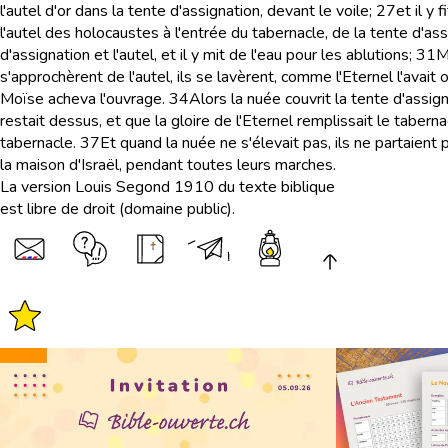
l'autel d'or dans la tente d'assignation, devant le voile;
27
et il y
l'autel des holocaustes à l'entrée du tabernacle, de la tente d'assi
d'assignation et l'autel, et il y mit de l'eau pour les ablutions;
31
M
s'approchèrent de l'autel, ils se lavèrent, comme l'Eternel l'avait
Moïse acheva l'ouvrage.
34
Alors la nuée couvrit la tente d'assigna
restait dessus, et que la gloire de l'Eternel remplissait le taberna
tabernacle.
37
Et quand la nuée ne s'élevait pas, ils ne partaient p
la maison d'Israël, pendant toutes leurs marches.
La version Louis Segond 1910 du texte biblique
est libre de droit (domaine public).