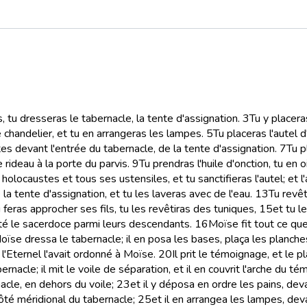
 tu dresseras le tabernacle, la tente d'assignation.
3
Tu y placera
e chandelier, et tu en arrangeras les lampes.
5
Tu placeras l'autel 
es devant l'entrée du tabernacle, de la tente d'assignation.
7
Tu p
e rideau à la porte du parvis.
9
Tu prendras l'huile d'onction, tu en o
 holocaustes et tous ses ustensiles, et tu sanctifieras l'autel; et l'
la tente d'assignation, et tu les laveras avec de l'eau.
13
Tu revêt
 feras approcher ses fils, tu les revêtiras des tuniques,
15
et tu l
ité le sacerdoce parmi leurs descendants.
16
Moïse fit tout ce que l
oïse dressa le tabernacle; il en posa les bases, plaça les planches
l'Eternel l'avait ordonné à Moïse.
20
Il prit le témoignage, et le pl
bernacle; il mit le voile de séparation, et il en couvrit l'arche du
acle, en dehors du voile;
23
et il y déposa en ordre les pains, dev
côté méridional du tabernacle;
25
et il en arrangea les lampes, dev