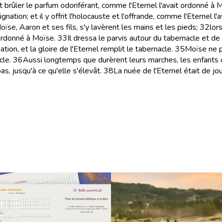
 fit brûler le parfum odoriférant, comme l'Eternel l'avait ordonné à 
gnation; et il y offrit l'holocauste et l'offrande, comme l'Eternel l
oïse, Aaron et ses fils, s'y lavèrent les mains et les pieds;
32
lor
 ordonné à Moïse.
33
Il dressa le parvis autour du tabernacle et de l'
tion, et la gloire de l'Eternel remplit le tabernacle.
35
Moïse ne p
cle.
36
Aussi longtemps que durèrent leurs marches, les enfants d'
as, jusqu'à ce qu'elle s'élevât.
38
La nuée de l'Eternel était de jou