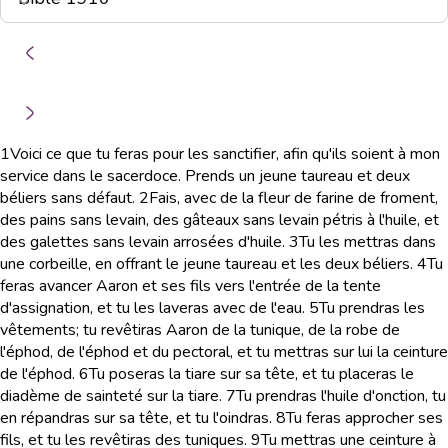
1
Voici ce que tu feras pour les sanctifier, afin qu'ils soient à mon
service dans le sacerdoce. Prends un jeune taureau et deux
béliers sans défaut.
2
Fais, avec de la fleur de farine de froment,
des pains sans levain, des gâteaux sans levain pétris à l'huile, et
des galettes sans levain arrosées d'huile.
3
Tu les mettras dans
une corbeille, en offrant le jeune taureau et les deux béliers.
4
Tu
feras avancer Aaron et ses fils vers l'entrée de la tente
d'assignation, et tu les laveras avec de l'eau.
5
Tu prendras les
vêtements; tu revêtiras Aaron de la tunique, de la robe de
l'éphod, de l'éphod et du pectoral, et tu mettras sur lui la ceinture
de l'éphod.
6
Tu poseras la tiare sur sa tête, et tu placeras le
diadème de sainteté sur la tiare.
7
Tu prendras l'huile d'onction, tu
en répandras sur sa tête, et tu l'oindras.
8
Tu feras approcher ses
fils, et tu les revêtiras des tuniques.
9
Tu mettras une ceinture à