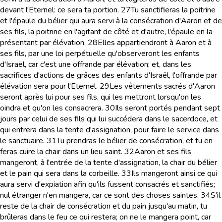
devant l'Eternel: ce sera ta portion.
27
Tu sanctifieras la poitrine
et l'épaule du bélier qui aura servi à la consécration d'Aaron et de
ses fils, la poitrine en l'agitant de côté et d'autre, l'épaule en la
présentant par élévation.
28
Elles appartiendront à Aaron et à
ses fils, par une loi perpétuelle qu'observeront les enfants
d'Israël, car c'est une offrande par élévation; et, dans les
sacrifices d'actions de grâces des enfants d'Israël, l'offrande par
élévation sera pour l'Eternel.
29
Les vêtements sacrés d'Aaron
seront après lui pour ses fils, qui les mettront lorsqu'on les
oindra et qu'on les consacrera.
30
Ils seront portés pendant sept
jours par celui de ses fils qui lui succédera dans le sacerdoce, et
qui entrera dans la tente d'assignation, pour faire le service dans
le sanctuaire.
31
Tu prendras le bélier de consécration, et tu en
feras cuire la chair dans un lieu saint.
32
Aaron et ses fils
mangeront, à l'entrée de la tente d'assignation, la chair du bélier
et le pain qui sera dans la corbeille.
33
Ils mangeront ainsi ce qui
aura servi d'expiation afin qu'ils fussent consacrés et sanctifiés;
nul étranger n'en mangera, car ce sont des choses saintes.
34
S'il
reste de la chair de consécration et du pain jusqu'au matin, tu
brûleras dans le feu ce qui restera; on ne le mangera point, car