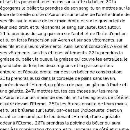
et ses fils poseront leurs mains sur la tête du bélier.
20
Tu
égorgeras le bélier; tu prendras de son sang, tu en mettras sur le
lobe de l'oreille droite d'Aaron et sur le lobe de l'oreille droite de
ses fils, sur le pouce de leur main droite et sur le gros orteil de
leur pied droit, et tu répandras le sang sur l'autel tout autour.
21
Tu prendras du sang qui sera sur l'autel et de l'huile d'onction,
et tu en feras l'aspersion sur Aaron et sur ses vêtements, sur
ses fils et sur leurs vêtements. Ainsi seront consacrés Aaron et
ses vêtements, ses fils et leurs vêtements.
22
Tu prendras la
graisse du bélier, la queue, la graisse qui couvre les entrailles, le
grand lobe du foie, les deux rognons et la graisse qui les
entoure, et l'épaule droite, car c'est un bélier de consécration;
23
tu prendras aussi dans la corbeille de pains sans levain,
placée devant l'Eternel, un gâteau de pain, un gâteau à l'huile et
une galette.
24
Tu mettras toutes ces choses sur les mains
d'Aaron et sur les mains de ses fils, et tu les agiteras de côté et
d'autre devant l'Eternel.
25
Tu les ôteras ensuite de leurs mains,
et tu les brûleras sur l'autel, par-dessus l'holocauste; c'est un
sacrifice consumé par le feu devant l'Eternel, d'une agréable
odeur à l'Eternel.
26
Tu prendras la poitrine du bélier qui aura
servi à la consécration d'Aaron, et tu l'agiteras de côté et d'autre