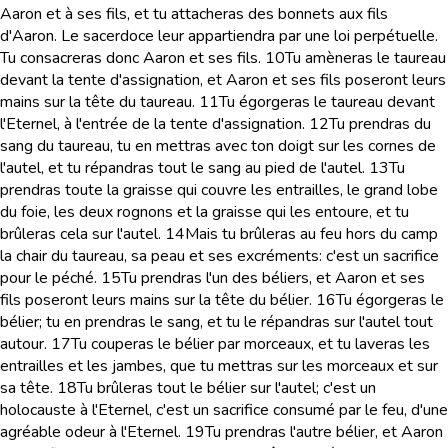
Aaron et à ses fils, et tu attacheras des bonnets aux fils
d'Aaron. Le sacerdoce leur appartiendra par une loi perpétuelle.
Tu consacreras donc Aaron et ses fils.
10
Tu amèneras le taureau
devant la tente d'assignation, et Aaron et ses fils poseront leurs
mains sur la tête du taureau.
11
Tu égorgeras le taureau devant
l'Eternel, à l'entrée de la tente d'assignation.
12
Tu prendras du
sang du taureau, tu en mettras avec ton doigt sur les cornes de
l'autel, et tu répandras tout le sang au pied de l'autel.
13
Tu
prendras toute la graisse qui couvre les entrailles, le grand lobe
du foie, les deux rognons et la graisse qui les entoure, et tu
brûleras cela sur l'autel.
14
Mais tu brûleras au feu hors du camp
la chair du taureau, sa peau et ses excréments: c'est un sacrifice
pour le péché.
15
Tu prendras l'un des béliers, et Aaron et ses
fils poseront leurs mains sur la tête du bélier.
16
Tu égorgeras le
bélier; tu en prendras le sang, et tu le répandras sur l'autel tout
autour.
17
Tu couperas le bélier par morceaux, et tu laveras les
entrailles et les jambes, que tu mettras sur les morceaux et sur
sa tête.
18
Tu brûleras tout le bélier sur l'autel; c'est un
holocauste à l'Eternel, c'est un sacrifice consumé par le feu, d'une
agréable odeur à l'Eternel.
19
Tu prendras l'autre bélier, et Aaron