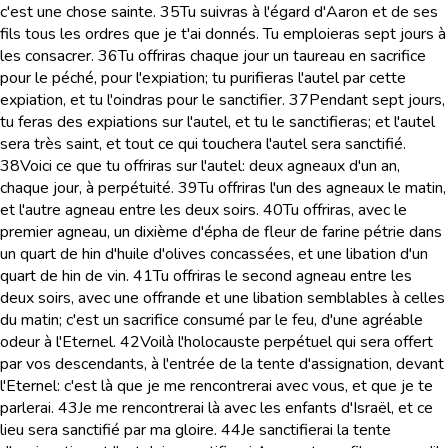
c'est une chose sainte.
35
Tu suivras à l'égard d'Aaron et de ses
fils tous les ordres que je t'ai donnés. Tu emploieras sept jours à
les consacrer.
36
Tu offriras chaque jour un taureau en sacrifice
pour le péché, pour l'expiation; tu purifieras l'autel par cette
expiation, et tu l'oindras pour le sanctifier.
37
Pendant sept jours,
tu feras des expiations sur l'autel, et tu le sanctifieras; et l'autel
sera très saint, et tout ce qui touchera l'autel sera sanctifié.
38
Voici ce que tu offriras sur l'autel: deux agneaux d'un an,
chaque jour, à perpétuité.
39
Tu offriras l'un des agneaux le matin,
et l'autre agneau entre les deux soirs.
40
Tu offriras, avec le
premier agneau, un dixième d'épha de fleur de farine pétrie dans
un quart de hin d'huile d'olives concassées, et une libation d'un
quart de hin de vin.
41
Tu offriras le second agneau entre les
deux soirs, avec une offrande et une libation semblables à celles
du matin; c'est un sacrifice consumé par le feu, d'une agréable
odeur à l'Eternel.
42
Voilà l'holocauste perpétuel qui sera offert
par vos descendants, à l'entrée de la tente d'assignation, devant
l'Eternel: c'est là que je me rencontrerai avec vous, et que je te
parlerai.
43
Je me rencontrerai là avec les enfants d'Israël, et ce
lieu sera sanctifié par ma gloire.
44
Je sanctifierai la tente