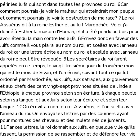
périr les Juifs qui sont dans toutes les provinces du roi.
6
Car
comment pourrais-je voir le malheur qui atteindrait mon peuple,
et comment pourrais-je voir la destruction de ma race?
7
Le roi
Assuérus dit à la reine Esther et au Juif Mardochée: Voici, j'ai
donné à Esther la maison d'Haman, et il a été pendu au bois pour
avoir étendu la main contre les Juifs.
8
Ecrivez donc en faveur des
Juifs comme il vous plaira, au nom du roi, et scellez avec l'anneau
du roi; car une lettre écrite au nom du roi et scellée avec l'anneau
du roi ne peut être révoquée.
9
Les secrétaires du roi furent
appelés en ce temps, le vingt-troisième jour du troisième mois,
qui est le mois de Sivan, et l'on écrivit, suivant tout ce qui fut
ordonné par Mardochée, aux Juifs, aux satrapes, aux gouverneurs
et aux chefs des cent vingt-sept provinces situées de l'Inde à
l'Ethiopie, à chaque province selon son écriture, à chaque peuple
selon sa langue, et aux Juifs selon leur écriture et selon leur
langue.
10
On écrivit au nom du roi Assuérus, et l'on scella avec
l'anneau du roi. On envoya les lettres par des courriers ayant
pour montures des chevaux et des mulets nés de juments.
11
Par ces lettres, le roi donnait aux Juifs, en quelque ville qu'ils
fussent, la permission de se rassembler et de défendre leur vie,