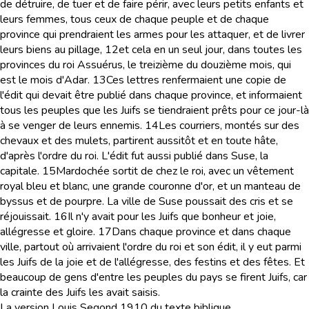
de détruire, de tuer et de faire périr, avec leurs petits enfants et
leurs femmes, tous ceux de chaque peuple et de chaque
province qui prendraient les armes pour les attaquer, et de livrer
leurs biens au pillage,
12
et cela en un seul jour, dans toutes les
provinces du roi Assuérus, le treizième du douzième mois, qui
est le mois d'Adar.
13
Ces lettres renfermaient une copie de
l'édit qui devait être publié dans chaque province, et informaient
tous les peuples que les Juifs se tiendraient prêts pour ce jour-là
à se venger de leurs ennemis.
14
Les courriers, montés sur des
chevaux et des mulets, partirent aussitôt et en toute hâte,
d'après l'ordre du roi. L'édit fut aussi publié dans Suse, la
capitale.
15
Mardochée sortit de chez le roi, avec un vêtement
royal bleu et blanc, une grande couronne d'or, et un manteau de
byssus et de pourpre. La ville de Suse poussait des cris et se
réjouissait.
16
Il n'y avait pour les Juifs que bonheur et joie,
allégresse et gloire.
17
Dans chaque province et dans chaque
ville, partout où arrivaient l'ordre du roi et son édit, il y eut parmi
les Juifs de la joie et de l'allégresse, des festins et des fêtes. Et
beaucoup de gens d'entre les peuples du pays se firent Juifs, car
la crainte des Juifs les avait saisis.
La version Louis Segond 1910 du texte biblique