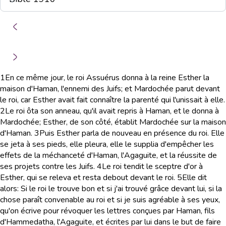
1
En ce même jour, le roi Assuérus donna à la reine Esther la
maison d'Haman, l'ennemi des Juifs; et Mardochée parut devant
le roi, car Esther avait fait connaître la parenté qui l'unissait à elle.
2
Le roi ôta son anneau, qu'il avait repris à Haman, et le donna à
Mardochée; Esther, de son côté, établit Mardochée sur la maison
d'Haman.
3
Puis Esther parla de nouveau en présence du roi. Elle
se jeta à ses pieds, elle pleura, elle le supplia d'empêcher les
effets de la méchanceté d'Haman, l'Agaguite, et la réussite de
ses projets contre les Juifs.
4
Le roi tendit le sceptre d'or à
Esther, qui se releva et resta debout devant le roi.
5
Elle dit
alors: Si le roi le trouve bon et si j'ai trouvé grâce devant lui, si la
chose paraît convenable au roi et si je suis agréable à ses yeux,
qu'on écrive pour révoquer les lettres conçues par Haman, fils
d'Hammedatha, l'Agaguite, et écrites par lui dans le but de faire