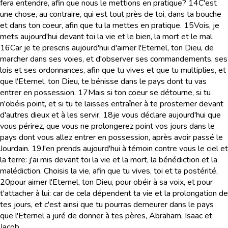
fera entendre, afin que nous le mettions en pratique?
14
C'est
une chose, au contraire, qui est tout près de toi, dans ta bouche
et dans ton coeur, afin que tu la mettes en pratique.
15
Vois, je
mets aujourd'hui devant toi la vie et le bien, la mort et le mal.
16
Car je te prescris aujourd'hui d'aimer l'Eternel, ton Dieu, de
marcher dans ses voies, et d'observer ses commandements, ses
lois et ses ordonnances, afin que tu vives et que tu multiplies, et
que l'Eternel, ton Dieu, te bénisse dans le pays dont tu vas
entrer en possession.
17
Mais si ton coeur se détourne, si tu
n'obéis point, et si tu te laisses entraîner à te prosterner devant
d'autres dieux et à les servir,
18
je vous déclare aujourd'hui que
vous périrez, que vous ne prolongerez point vos jours dans le
pays dont vous allez entrer en possession, après avoir passé le
Jourdain.
19
J'en prends aujourd'hui à témoin contre vous le ciel et
la terre: j'ai mis devant toi la vie et la mort, la bénédiction et la
malédiction. Choisis la vie, afin que tu vives, toi et ta postérité,
20
pour aimer l'Eternel, ton Dieu, pour obéir à sa voix, et pour
t'attacher à lui: car de cela dépendent ta vie et la prolongation de
tes jours, et c'est ainsi que tu pourras demeurer dans le pays
que l'Eternel a juré de donner à tes pères, Abraham, Isaac et
Jacob.