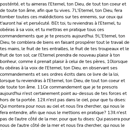
postérité, et tu aimeras l'Eternel, ton Dieu, de tout ton coeur et
de toute ton âme, afin que tu vives.
7
L'Eternel, ton Dieu, fera
tomber toutes ces malédictions sur tes ennemis, sur ceux qui
t'auront haï et persécuté.
8
Et toi, tu reviendras à l'Eternel, tu
obéiras à sa voix, et tu mettras en pratique tous ces
commandements que je te prescris aujourd'hui.
9
L'Eternel, ton
Dieu, te comblera de biens en faisant prospérer tout le travail de
tes mains, le fruit de tes entrailles, le fruit de tes troupeaux et le
fruit de ton sol; car l'Eternel prendra de nouveau plaisir à ton
bonheur, comme il prenait plaisir à celui de tes pères,
10
lorsque
tu obéiras à la voix de l'Eternel, ton Dieu, en observant ses
commandements et ses ordres écrits dans ce livre de la loi,
lorsque tu reviendras à l'Eternel, ton Dieu, de tout ton coeur et
de toute ton âme.
11
Ce commandement que je te prescris
aujourd'hui n'est certainement point au-dessus de tes forces et
hors de ta portée.
12
Il n'est pas dans le ciel, pour que tu dises:
Qui montera pour nous au ciel et nous l'ira chercher, qui nous le
fera entendre, afin que nous le mettions en pratique?
13
Il n'est
pas de l'autre côté de la mer, pour que tu dises: Qui passera pour
nous de l'autre côté de la mer et nous l'ira chercher, qui nous le