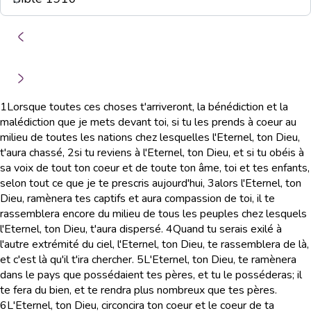
1
Lorsque toutes ces choses t'arriveront, la bénédiction et la
malédiction que je mets devant toi, si tu les prends à coeur au
milieu de toutes les nations chez lesquelles l'Eternel, ton Dieu,
t'aura chassé,
2
si tu reviens à l'Eternel, ton Dieu, et si tu obéis à
sa voix de tout ton coeur et de toute ton âme, toi et tes enfants,
selon tout ce que je te prescris aujourd'hui,
3
alors l'Eternel, ton
Dieu, ramènera tes captifs et aura compassion de toi, il te
rassemblera encore du milieu de tous les peuples chez lesquels
l'Eternel, ton Dieu, t'aura dispersé.
4
Quand tu serais exilé à
l'autre extrémité du ciel, l'Eternel, ton Dieu, te rassemblera de là,
et c'est là qu'il t'ira chercher.
5
L'Eternel, ton Dieu, te ramènera
dans le pays que possédaient tes pères, et tu le posséderas; il
te fera du bien, et te rendra plus nombreux que tes pères.
6
L'Eternel, ton Dieu, circoncira ton coeur et le coeur de ta