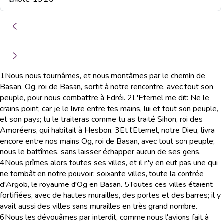
1
Nous nous tournâmes, et nous montâmes par le chemin de
Basan. Og, roi de Basan, sortit à notre rencontre, avec tout son
peuple, pour nous combattre à Edréi.
2
L'Eternel me dit: Ne le
crains point; car je le livre entre tes mains, lui et tout son peuple,
et son pays; tu le traiteras comme tu as traité Sihon, roi des
Amoréens, qui habitait à Hesbon.
3
Et l'Eternel, notre Dieu, livra
encore entre nos mains Og, roi de Basan, avec tout son peuple;
nous le battîmes, sans laisser échapper aucun de ses gens.
4
Nous prîmes alors toutes ses villes, et il n'y en eut pas une qui
ne tombât en notre pouvoir: soixante villes, toute la contrée
d'Argob, le royaume d'Og en Basan.
5
Toutes ces villes étaient
fortifiées, avec de hautes murailles, des portes et des barres; il y
avait aussi des villes sans murailles en très grand nombre.
6
Nous les dévouâmes par interdit, comme nous l'avions fait à