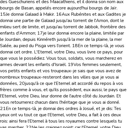
des Gueschuriens et des Maacathiens, et il donna son nom aux
bourgs de Basan, appelés encore aujourd'hui bourgs de Jaïr.
15
Je donnai Galaad à Makir.
16
Aux Rubénites et aux Gadites je
donnai une partie de Galaad jusqu'au torrent de l'Arnon, dont le
milieu sert de limite, et jusqu'au torrent de Jabbok, frontière des
enfants d'Ammon;
17
je leur donnai encore la plaine, limitée par
le Jourdain, depuis Kinnéreth jusqu'à la mer de la plaine, la mer
Salée, au pied du Pisga vers l'orient.
18
En ce temps-là, je vous
donnai cet ordre. L'Eternel, votre Dieu, vous livre ce pays, pour
que vous le possédiez. Vous tous, soldats, vous marcherez en
armes devant les enfants d'Israël.
19
Vos femmes seulement,
vos petits enfants et vos troupeaux-je sais que vous avez de
nombreux troupeaux-resteront dans les villes que je vous ai
données,
20
jusqu'à ce que l'Eternel ait accordé du repos à vos
frères comme à vous, et qu'ils possèdent, eux aussi, le pays que
l'Eternel, votre Dieu, leur donne de l'autre côté du Jourdain. Et
vous retournerez chacun dans l'héritage que je vous ai donné.
21
En ce temps-là, je donnai des ordres à Josué, et je dis: Tes
yeux ont vu tout ce que l'Eternel, votre Dieu, a fait à ces deux
rois: ainsi fera l'Eternel à tous les royaumes contre lesquels tu
vas marcher.
22
Ne les craignez point; car l'Eternel, votre Dieu,