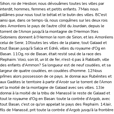
Sihon, roi de Hesbon; nous dévouâmes toutes les villes par
interdit, hommes, femmes et petits enfants.
7
Mais nous
pillâmes pour nous tout le bétail et le butin des villes.
8
C'est
ainsi que, dans ce temps-là, nous conquîmes sur les deux rois
des Amoréens le pays de l'autre côté du Jourdain, depuis le
torrent de l'Arnon jusqu'à la montagne de l'Hermon
9
les
Sidoniens donnent à l'Hermon le nom de Sirion, et les Amoréens
celui de Senir,
10
toutes les villes de la plaine, tout Galaad et
tout Basan jusqu'à Salca et Edréi, villes du royaume d'Og en
Basan.
11
Og, roi de Basan, était resté seul de la race des
Rephaïm. Voici, son lit, un lit de fer, n'est-il pas à Rabbath, ville
des enfants d'Ammon? Sa longueur est de neuf coudées, et sa
largeur de quatre coudées, en coudées d'homme.
12
Nous
prîmes alors possession de ce pays. Je donnai aux Rubénites et
aux Gadites le territoire à partir d'Aroër sur le torrent de l'Arnon
et la moitié de la montagne de Galaad avec ses villes.
13
Je
donnai à la moitié de la tribu de Manassé le reste de Galaad et
tout le royaume d'Og en Basan: toute la contrée d'Argob, avec
tout Basan, c'est ce qu'on appelait le pays des Rephaïm.
14
Jaïr,
fils de Manassé, prit toute la contrée d'Argob jusqu'à la frontière