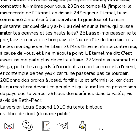
combattra lui-même pour vous.
23
En ce temps-là, j'implorai la
miséricorde de l'Eternel, en disant:
24
Seigneur Eternel, tu as
commencé à montrer à ton serviteur ta grandeur et ta main
puissante; car quel dieu y a-t-il, au ciel et sur la terre, qui puisse
imiter tes oeuvres et tes hauts faits?
25
Laisse-moi passer, je te
prie, laisse-moi voir ce bon pays de l'autre côté du Jourdain, ces
belles montagnes et le Liban.
26
Mais l'Eternel s'irrita contre moi,
à cause de vous, et il ne m'écouta point. L'Eternel me dit: C'est
assez, ne me parle plus de cette affaire.
27
Monte au sommet du
Pisga, porte tes regards à l'occident, au nord, au midi et à l'orient,
et contemple de tes yeux; car tu ne passeras pas ce Jourdain.
28
Donne des ordres à Josué, fortifie-le et affermis-le; car c'est
lui qui marchera devant ce peuple et qui le mettra en possession
du pays que tu verras.
29
Nous demeurâmes dans la vallée, vis-
à-vis de Beth-Peor.
La version Louis Segond 1910 du texte biblique
est libre de droit (domaine public).