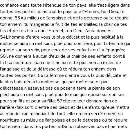
confiance dans toute l'étendue de ton pays; elle t'assiégera dans
toutes tes portes, dans tout le pays que l'Eternel, ton Dieu, te
donne.
53
Au milieu de l'angoisse et de la détresse où te réduira
ton ennemi, tu mangeras le fruit de tes entrailles, la chair de tes
fils et de tes filles que l'Eternel, ton Dieu, t'aura donnés.
54
L'homme d'entre vous le plus délicat et le plus habitué à la
mollesse aura un oeil sans pitié pour son frère, pour la femme qui
repose sur son sein, pour ceux de ses enfants qu'il a épargnés;
55
il ne donnera à aucun d'eux de la chair de ses enfants dont il
fait sa nourriture, parce qu'il ne lui reste plus rien au milieu de
l'angoisse et de la détresse où te réduira ton ennemi dans
toutes tes portes.
56
La femme d'entre vous la plus délicate et
la plus habituée à la mollesse, qui par mollesse et par
délicatesse n'essayait pas de poser à terre la plante de son
pied, aura un oeil sans pitié pour le mari qui repose sur son sein,
pour son fils et pour sa fille;
57
elle ne leur donnera rien de
l'arrière-faix sorti d'entre ses pieds et des enfants qu'elle mettra
au monde, car, manquant de tout, elle en fera secrètement sa
nourriture au milieu de l'angoisse et de la détresse où te réduira
ton ennemi dans tes portes.
58
Si tu n'observes pas et ne mets