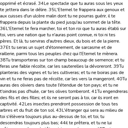
opprimé et écrasé.
34
Le spectacle que tu auras sous les yeux
te jettera dans le délire.
35
L'Eternel te frappera aux genoux et
aux cuisses d'un ulcère malin dont tu ne pourras guérir, il te
frappera depuis la plante du pied jusqu'au sommet de la tête.
36
L'Eternel te fera marcher, toi et ton roi que tu auras établi sur
toi, vers une nation que tu n'auras point connue, ni toi ni tes
pères. Et là, tu serviras d'autres dieux, du bois et de la pierre.
37
Et tu seras un sujet d'étonnement, de sarcasme et de
raillerie, parmi tous les peuples chez qui l'Eternel te mènera.
38
Tu transporteras sur ton champ beaucoup de semence; et tu
feras une faible récolte, car les sauterelles la dévoreront.
39
Tu
planteras des vignes et tu les cultiveras; et tu ne boiras pas de
vin et tu ne feras pas de récolte, car les vers la mangeront.
40
Tu
auras des oliviers dans toute l'étendue de ton pays; et tu ne
t'oindras pas d'huile, car tes olives tomberont.
41
Tu engendreras
des fils et des filles; et ils ne seront pas à toi, car ils iront en
captivité.
42
Les insectes prendront possession de tous tes
arbres et du fruit de ton sol.
43
L'étranger qui sera au milieu de
toi s'élèvera toujours plus au-dessus de toi, et toi, tu
descendras toujours plus bas;
44
il te prêtera, et tu ne lui