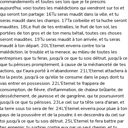
commandements et toutes ses lois que je te prescris
aujourd'hui, voici toutes les malédictions qui viendront sur toi et
qui seront ton partage:
16
Tu seras maudit dans la ville, et tu
seras maudit dans les champs.
17
Ta corbeille et ta huche seront
maudites.
18
Le fruit de tes entrailles, le fruit de ton sol, les
portées de ton gros et de ton menu bétail, toutes ces choses
seront maudites.
19
Tu seras maudit à ton arrivée, et tu seras
maudit à ton départ.
20
L'Eternel enverra contre toi la
malédiction, le trouble et la menace, au milieu de toutes les
entreprises que tu feras, jusqu'à ce que tu sois détruit, jusqu'à ce
que tu périsses promptement, à cause de la méchanceté de tes
actions, qui t'aura porté à m'abandonner.
21
L'Eternel attachera à
toi la peste, jusqu'à ce qu'elle te consume dans le pays dont tu
vas entrer en possession.
22
L'Eternel te frappera de
consomption, de fièvre, d'inflammation, de chaleur brûlante, de
desséchement, de jaunisse et de gangrène, qui te poursuivront
jusqu'à ce que tu périsses.
23
Le ciel sur ta tête sera d'airain, et
la terre sous toi sera de fer.
24
L'Eternel enverra pour pluie à ton
pays de la poussière et de la poudre; il en descendra du ciel sur
toi jusqu'à ce que tu sois détruit.
25
L'Eternel te fera battre par
tes ennemis; tu sortiras contre eux par un seul chemin, et tu