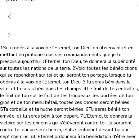
1
Si tu obéis à la voix de l'Eternel, ton Dieu, en observant et en
mettant en pratique tous ses commandements que je te
prescris aujourd'hui, l'Eternel, ton Dieu, te donnera la supériorité
sur toutes les nations de la terre.
2
Voici toutes les bénédictions
qui se répandront sur toi et qui seront ton partage, lorsque tu
obéiras à la voix de l'Eternel, ton Dieu:
3
Tu seras béni dans la
ville, et tu seras béni dans les champs.
4
Le fruit de tes entrailles,
le fruit de ton sol, le fruit de tes troupeaux, les portées de ton
gros et de ton menu bétail, toutes ces choses seront bénies.
5
Ta corbeille et ta huche seront bénies.
6
Tu seras béni à ton
arrivée, et tu seras béni à ton départ.
7
L'Eternel te donnera la
victoire sur tes ennemis qui s'élèveront contre toi; ils sortiront
contre toi par un seul chemin, et ils s'enfuiront devant toi par
sept chemins.
8
L'Eternel ordonnera à la bénédiction d'être avec