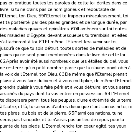
pas en pratique toutes les paroles de cette loi, écrites dans ce
livre, si tu ne crains pas ce nom glorieux et redoutable de
l'Eternel, ton Dieu,
59
l'Eternel te frappera miraculeusement, toi
et ta postérité, par des plaies grandes et de longue durée, par
des maladies graves et opiniâtres.
60
Il amènera sur toi toutes
les maladies d'Egypte, devant lesquelles tu tremblais; et elles
s'attacheront à toi.
61
Et même, l'Eternel fera venir sur toi,
jusqu'à ce que tu sois détruit, toutes sortes de maladies et de
plaies qui ne sont point mentionnées dans le livre de cette loi.
62
Après avoir été aussi nombreux que les étoiles du ciel, vous
ne resterez qu'un petit nombre, parce que tu n'auras point obéi à
la voix de l'Eternel, ton Dieu.
63
De même que l'Eternel prenait
plaisir à vous faire du bien et à vous multiplier, de même l'Eternel
prendra plaisir à vous faire périr et à vous détruire; et vous serez
arrachés du pays dont tu vas entrer en possession.
64
L'Eternel
te dispersera parmi tous les peuples, d'une extrémité de la terre
à l'autre; et là, tu serviras d'autres dieux que n'ont connus ni toi, ni
tes pères, du bois et de la pierre.
65
Parmi ces nations, tu ne
seras pas tranquille, et tu n'auras pas un lieu de repos pour la
plante de tes pieds. L'Eternel rendra ton coeur agité, tes yeux