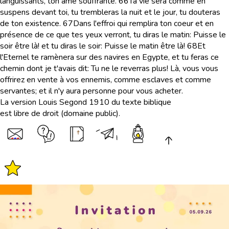
languissants, ton âme souffrante.
66
Ta vie sera comme en
suspens devant toi, tu trembleras la nuit et le jour, tu douteras
de ton existence.
67
Dans l'effroi qui remplira ton coeur et en
présence de ce que tes yeux verront, tu diras le matin: Puisse le
soir être là! et tu diras le soir: Puisse le matin être là!
68
Et
l'Eternel te ramènera sur des navires en Egypte, et tu feras ce
chemin dont je t'avais dit: Tu ne le reverras plus! Là, vous vous
offrirez en vente à vos ennemis, comme esclaves et comme
servantes; et il n'y aura personne pour vous acheter.
La version Louis Segond 1910 du texte biblique
est libre de droit (domaine public).