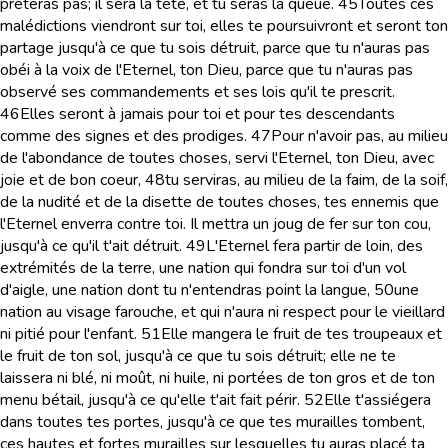
prêteras pas; il sera la tête, et tu seras la queue.
45
Toutes ces
malédictions viendront sur toi, elles te poursuivront et seront ton
partage jusqu'à ce que tu sois détruit, parce que tu n'auras pas
obéi à la voix de l'Eternel, ton Dieu, parce que tu n'auras pas
observé ses commandements et ses lois qu'il te prescrit.
46
Elles seront à jamais pour toi et pour tes descendants
comme des signes et des prodiges.
47
Pour n'avoir pas, au milieu
de l'abondance de toutes choses, servi l'Eternel, ton Dieu, avec
joie et de bon coeur,
48
tu serviras, au milieu de la faim, de la soif,
de la nudité et de la disette de toutes choses, tes ennemis que
l'Eternel enverra contre toi. Il mettra un joug de fer sur ton cou,
jusqu'à ce qu'il t'ait détruit.
49
L'Eternel fera partir de loin, des
extrémités de la terre, une nation qui fondra sur toi d'un vol
d'aigle, une nation dont tu n'entendras point la langue,
50
une
nation au visage farouche, et qui n'aura ni respect pour le vieillard
ni pitié pour l'enfant.
51
Elle mangera le fruit de tes troupeaux et
le fruit de ton sol, jusqu'à ce que tu sois détruit; elle ne te
laissera ni blé, ni moût, ni huile, ni portées de ton gros et de ton
menu bétail, jusqu'à ce qu'elle t'ait fait périr.
52
Elle t'assiégera
dans toutes tes portes, jusqu'à ce que tes murailles tombent,
ces hautes et fortes murailles sur lesquelles tu auras placé ta