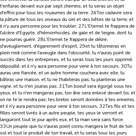
t'enfuiras devant eux par sept chemins; et tu seras un objet
d'effroi pour tous les royaumes de la terre.
26
Ton cadavre sera
la pâture de tous les oiseaux du ciel et des bêtes de la terre; et
il n'y aura personne pour les troubler.
27
L'Eternel te frappera de
l'ulcère d'Egypte, d'hémorrhoïdes, de gale et de teigne, dont tu
ne pourras guérir.
28
L'Eternel te frappera de délire,
d'aveuglement, d'égarement d'esprit,
29
et tu tâtonneras en
plein midi comme l'aveugle dans l'obscurité, tu n'auras point de
succès dans tes entreprises, et tu seras tous les jours opprimé,
dépouillé, et il n'y aura personne pour venir à ton secours.
30
Tu
auras une fiancée, et un autre homme couchera avec elle; tu
bâtiras une maison, et tu ne l'habiteras pas; tu planteras une
vigne, et tu n'en jouiras pas.
31
Ton boeuf sera égorgé sous tes
yeux, et tu n'en mangeras pas; ton âne sera enlevé devant toi, et
on ne te le rendra pas; tes brebis seront données à tes ennemis,
et il n'y aura personne pour venir à ton secours.
32
Tes fils et tes
filles seront livrés à un autre peuple, tes yeux le verront et
languiront tout le jour après eux, et ta main sera sans force.
33
Un peuple que tu n'auras point connu mangera le fruit de ton
sol et tout le produit de ton travail, et tu seras tous les jours