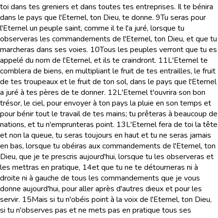
toi dans tes greniers et dans toutes tes entreprises. Il te bénira
dans le pays que l'Eternel, ton Dieu, te donne.
9
Tu seras pour
l'Eternel un peuple saint, comme il te l'a juré, lorsque tu
observeras les commandements de l'Eternel, ton Dieu, et que tu
marcheras dans ses voies.
10
Tous les peuples verront que tu es
appelé du nom de l'Eternel, et ils te craindront.
11
L'Eternel te
comblera de biens, en multipliant le fruit de tes entrailles, le fruit
de tes troupeaux et le fruit de ton sol, dans le pays que l'Eternel
a juré à tes pères de te donner.
12
L'Eternel t'ouvrira son bon
trésor, le ciel, pour envoyer à ton pays la pluie en son temps et
pour bénir tout le travail de tes mains; tu prêteras à beaucoup de
nations, et tu n'emprunteras point.
13
L'Eternel fera de toi la tête
et non la queue, tu seras toujours en haut et tu ne seras jamais
en bas, lorsque tu obéiras aux commandements de l'Eternel, ton
Dieu, que je te prescris aujourd'hui, lorsque tu les observeras et
les mettras en pratique,
14
et que tu ne te détourneras ni à
droite ni à gauche de tous les commandements que je vous
donne aujourd'hui, pour aller après d'autres dieux et pour les
servir.
15
Mais si tu n'obéis point à la voix de l'Eternel, ton Dieu,
si tu n'observes pas et ne mets pas en pratique tous ses