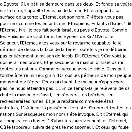
d'Egypte.
6
Il a bâti sa demeure dans les cieux, Et fondé sa voûte
sur la terre; Il appelle les eaux de la mer, Et les répand à la
surface de la terre: L'Eternel est son nom.
7
N'êtes-vous pas
pour moi comme les enfants des Ethiopiens, Enfants d'Israël? dit
l'Eternel. N'ai-je pas fait sortir Israël du pays d'Egypte, Comme
les Philistins de Caphtor et les Syriens de Kir?
8
Voici, le
Seigneur, l'Eternel, a les yeux sur le royaume coupable. Je le
détruirai de dessus la face de la terre; Toutefois je ne détruirai
pas entièrement la maison de Jacob, Dit l'Eternel.
9
Car voici, je
donnerai mes ordres, Et je secouerai la maison d'Israël parmi
toutes les nations, Comme on secoue avec le crible, Sans qu'il
tombe à terre un seul grain.
10
Tous les pécheurs de mon peuple
mourront par l'épée, Ceux qui disent: Le malheur n'approchera
pas, ne nous atteindra pas.
11
En ce temps-là, je relèverai de sa
chute la maison de David, J'en réparerai les brèches, j'en
redresserai les ruines, Et je la rebâtirai comme elle était
autrefois,
12
Afin qu'ils possèdent le reste d'Edom et toutes les
nations Sur lesquelles mon nom a été invoqué, Dit l'Eternel, qui
accomplira ces choses.
13
Voici, les jours viennent, dit l'Eternel,
Où le laboureur suivra de près le moissonneur, Et celui qui foule