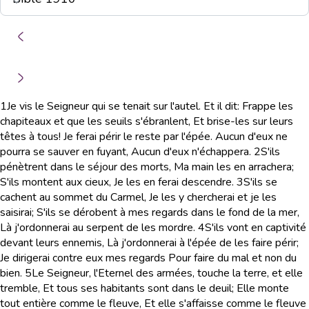
1
Je vis le Seigneur qui se tenait sur l'autel. Et il dit: Frappe les
chapiteaux et que les seuils s'ébranlent, Et brise-les sur leurs
têtes à tous! Je ferai périr le reste par l'épée. Aucun d'eux ne
pourra se sauver en fuyant, Aucun d'eux n'échappera.
2
S'ils
pénètrent dans le séjour des morts, Ma main les en arrachera;
S'ils montent aux cieux, Je les en ferai descendre.
3
S'ils se
cachent au sommet du Carmel, Je les y chercherai et je les
saisirai; S'ils se dérobent à mes regards dans le fond de la mer,
Là j'ordonnerai au serpent de les mordre.
4
S'ils vont en captivité
devant leurs ennemis, Là j'ordonnerai à l'épée de les faire périr;
Je dirigerai contre eux mes regards Pour faire du mal et non du
bien.
5
Le Seigneur, l'Eternel des armées, touche la terre, et elle
tremble, Et tous ses habitants sont dans le deuil; Elle monte
tout entière comme le fleuve, Et elle s'affaisse comme le fleuve