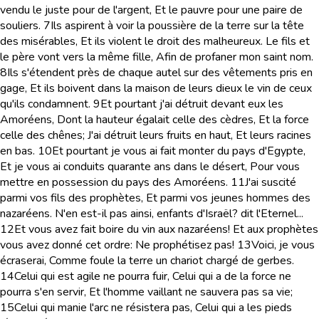
vendu le juste pour de l'argent, Et le pauvre pour une paire de
souliers.
7
Ils aspirent à voir la poussière de la terre sur la tête
des misérables, Et ils violent le droit des malheureux. Le fils et
le père vont vers la même fille, Afin de profaner mon saint nom.
8
Ils s'étendent près de chaque autel sur des vêtements pris en
gage, Et ils boivent dans la maison de leurs dieux le vin de ceux
qu'ils condamnent.
9
Et pourtant j'ai détruit devant eux les
Amoréens, Dont la hauteur égalait celle des cèdres, Et la force
celle des chênes; J'ai détruit leurs fruits en haut, Et leurs racines
en bas.
10
Et pourtant je vous ai fait monter du pays d'Egypte,
Et je vous ai conduits quarante ans dans le désert, Pour vous
mettre en possession du pays des Amoréens.
11
J'ai suscité
parmi vos fils des prophètes, Et parmi vos jeunes hommes des
nazaréens. N'en est-il pas ainsi, enfants d'Israël? dit l'Eternel...
12
Et vous avez fait boire du vin aux nazaréens! Et aux prophètes
vous avez donné cet ordre: Ne prophétisez pas!
13
Voici, je vous
écraserai, Comme foule la terre un chariot chargé de gerbes.
14
Celui qui est agile ne pourra fuir, Celui qui a de la force ne
pourra s'en servir, Et l'homme vaillant ne sauvera pas sa vie;
15
Celui qui manie l'arc ne résistera pas, Celui qui a les pieds