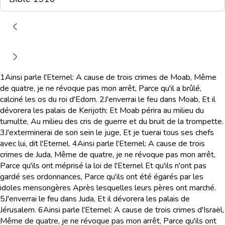
1
Ainsi parle l'Eternel: A cause de trois crimes de Moab, Même
de quatre, je ne révoque pas mon arrêt, Parce qu'il a brûlé,
calciné les os du roi d'Edom.
2
J'enverrai le feu dans Moab, Et il
dévorera les palais de Kerijoth; Et Moab périra au milieu du
tumulte, Au milieu des cris de guerre et du bruit de la trompette.
3
J'exterminerai de son sein le juge, Et je tuerai tous ses chefs
avec lui, dit l'Eternel.
4
Ainsi parle l'Eternel: A cause de trois
crimes de Juda, Même de quatre, je ne révoque pas mon arrêt,
Parce qu'ils ont méprisé la loi de l'Eternel Et qu'ils n'ont pas
gardé ses ordonnances, Parce qu'ils ont été égarés par les
idoles mensongères Après lesquelles leurs pères ont marché.
5
J'enverrai le feu dans Juda, Et il dévorera les palais de
Jérusalem.
6
Ainsi parle l'Eternel: A cause de trois crimes d'Israël,
Même de quatre, je ne révoque pas mon arrêt, Parce qu'ils ont