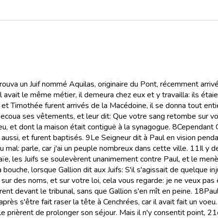
 trouva un Juif nommé Aquilas, originaire du Pont, récemment arriv
 avait le même métier, il demeura chez eux et y travailla: ils étai
et Timothée furent arrivés de la Macédoine, il se donna tout entier 
l secoua ses vêtements, et leur dit: Que votre sang retombe sur votr
u, et dont la maison était contiguë à la synagogue.
8
Cependant Cr
 aussi, et furent baptisés.
9
Le Seigneur dit à Paul en vision pendant
u mal: parle, car j'ai un peuple nombreux dans cette ville.
11
Il y 
ïe, les Juifs se soulevèrent unanimement contre Paul, et le menèr
 la bouche, lorsque Gallion dit aux Juifs: S'il s'agissait de quelq
e, sur des noms, et sur votre loi, cela vous regarde: je ne veux pas
rent devant le tribunal, sans que Gallion s'en mît en peine.
18
Paul
près s'être fait raser la tête à Cenchrées, car il avait fait un voeu.
le prièrent de prolonger son séjour. Mais il n'y consentit point,
21