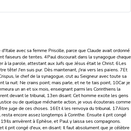
é d'Italie avec sa femme Priscille, parce que Claude avait ordonné
ent faiseurs de tentes.
4
Paul discourait dans la synagogue chaque
à la parole, attestant aux Juifs que Jésus était le Christ.
6
Les
e tête! J'en suis pur. Dès maintenant, j'irai vers les païens.
7
Et
ispus, le chef de la synagogue, crut au Seigneur avec toute sa
 la nuit: Ne crains point; mais parle, et ne te tais point,
10
Car je
demeura un an et six mois, enseignant parmi les Corinthiens la
ent devant le tribunal,
13
en disant: Cet homme excite les gens
ue injustice ou de quelque méchante action, je vous écouterais comme
 être juge de ces choses.
16
Et il les renvoya du tribunal.
17
Alors
 resta encore assez longtemps à Corinthe. Ensuite il prit congé
19
Ils arrivèrent à Ephèse, et Paul y laissa ses compagnons.
et il prit congé d'eux, en disant: Il faut absolument que je célèbre