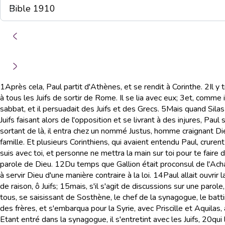
1
Après cela, Paul partit d'Athènes, et se rendit à Corinthe.
2
Il y
à tous les Juifs de sortir de Rome. Il se lia avec eux;
3
et, comme il
sabbat, et il persuadait des Juifs et des Grecs.
5
Mais quand Silas 
Juifs faisant alors de l'opposition et se livrant à des injures, Pau
sortant de là, il entra chez un nommé Justus, homme craignant Die
famille. Et plusieurs Corinthiens, qui avaient entendu Paul, crurent
suis avec toi, et personne ne mettra la main sur toi pour te faire d
parole de Dieu.
12
Du temps que Gallion était proconsul de l'Acha
à servir Dieu d'une manière contraire à la loi.
14
Paul allait ouvrir
de raison, ô Juifs;
15
mais, s'il s'agit de discussions sur une parol
tous, se saisissant de Sosthène, le chef de la synagogue, le batti
des frères, et s'embarqua pour la Syrie, avec Priscille et Aquilas, a
Etant entré dans la synagogue, il s'entretint avec les Juifs,
20
qui 