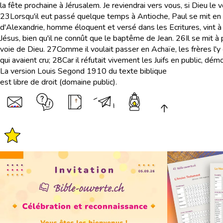
la fête prochaine à Jérusalem. Je reviendrai vers vous, si Dieu le ve
23
Lorsqu'il eut passé quelque temps à Antioche, Paul se mit en ro
d'Alexandrie, homme éloquent et versé dans les Ecritures, vint 
Jésus, bien qu'il ne connût que le baptême de Jean.
26
Il se mit à
voie de Dieu.
27
Comme il voulait passer en Achaïe, les frères l'y e
qui avaient cru;
28
Car il réfutait vivement les Juifs en public, dém
La version Louis Segond 1910 du texte biblique
est libre de droit (domaine public).