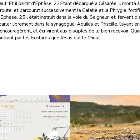
ut. Et il partit d'Ephèse.
22
Etant débarqué à Césarée, il monta à J
ute, et parcourut successivement la Galatie et la Phrygie, fortifi
à Ephèse.
25
Il était instruit dans la voie du Seigneur, et, fervent 
 parler librement dans la synagogue. Aquilas et Priscille, l'ayant 
ncouragèrent, et écrivirent aux disciples de le bien recevoir. Quand i
ontrant par les Ecritures que Jésus est le Christ.