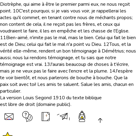
Diotrèphe, qui aime à être le premier parmi eux, ne nous reçoit
point.
10
C'est pourquoi, si je vais vous voir, je rappellerai les
actes qu'il commet, en tenant contre nous de méchants propos;
non content de cela, il ne reçoit pas les frères, et ceux qui
voudraient le faire, il les en empêche et les chasse de l'Eglise.
11
Bien-aimé, n'imite pas le mal, mais le bien. Celui qui fait le bien
est de Dieu; celui qui fait le mal n'a point vu Dieu.
12
Tous, et la
vérité elle-même, rendent un bon témoignage à Démétrius; nous
aussi, nous lui rendons témoignage, et tu sais que notre
témoignage est vrai.
13
J'aurais beaucoup de choses à t'écrire,
mais je ne veux pas le faire avec l'encre et la plume.
14
J'espère
te voir bientôt, et nous parlerons de bouche à bouche. Que la
paix soit avec toi! Les amis te saluent. Salue les amis, chacun en
particulier.
La version Louis Segond 1910 du texte biblique
est libre de droit (domaine public).