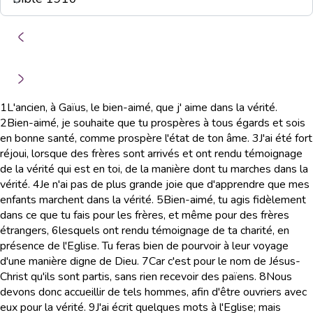
1
L'ancien, à Gaïus, le bien-aimé, que j' aime dans la vérité.
2
Bien-aimé, je souhaite que tu prospères à tous égards et sois
en bonne santé, comme prospère l'état de ton âme.
3
J'ai été fort
réjoui, lorsque des frères sont arrivés et ont rendu témoignage
de la vérité qui est en toi, de la manière dont tu marches dans la
vérité.
4
Je n'ai pas de plus grande joie que d'apprendre que mes
enfants marchent dans la vérité.
5
Bien-aimé, tu agis fidèlement
dans ce que tu fais pour les frères, et même pour des frères
étrangers,
6
lesquels ont rendu témoignage de ta charité, en
présence de l'Eglise. Tu feras bien de pourvoir à leur voyage
d'une manière digne de Dieu.
7
Car c'est pour le nom de Jésus-
Christ qu'ils sont partis, sans rien recevoir des païens.
8
Nous
devons donc accueillir de tels hommes, afin d'être ouvriers avec
eux pour la vérité.
9
J'ai écrit quelques mots à l'Eglise; mais