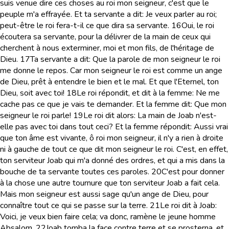
suis venue dire ces choses au roi mon seigneur, c'est que le
peuple m'a effrayée. Et ta servante a dit: Je veux parler au roi;
peut-être le roi fera-t-il ce que dira sa servante.
16
Oui, le roi
écoutera sa servante, pour la délivrer de la main de ceux qui
cherchent à nous exterminer, moi et mon fils, de l'héritage de
Dieu.
17
Ta servante a dit: Que la parole de mon seigneur le roi
me donne le repos. Car mon seigneur le roi est comme un ange
de Dieu, prêt à entendre le bien et le mal. Et que l'Eternel, ton
Dieu, soit avec toi!
18
Le roi répondit, et dit à la femme: Ne me
cache pas ce que je vais te demander. Et la femme dit: Que mon
seigneur le roi parle!
19
Le roi dit alors: La main de Joab n'est-
elle pas avec toi dans tout ceci? Et la femme répondit: Aussi vrai
que ton âme est vivante, ô roi mon seigneur, il n'y a rien à droite
ni à gauche de tout ce que dit mon seigneur le roi. C'est, en effet,
ton serviteur Joab qui m'a donné des ordres, et qui a mis dans la
bouche de ta servante toutes ces paroles.
20
C'est pour donner
à la chose une autre tournure que ton serviteur Joab a fait cela.
Mais mon seigneur est aussi sage qu'un ange de Dieu, pour
connaître tout ce qui se passe sur la terre.
21
Le roi dit à Joab:
Voici, je veux bien faire cela; va donc, ramène le jeune homme
Absalom.
22
Joab tomba la face contre terre et se prosterna, et