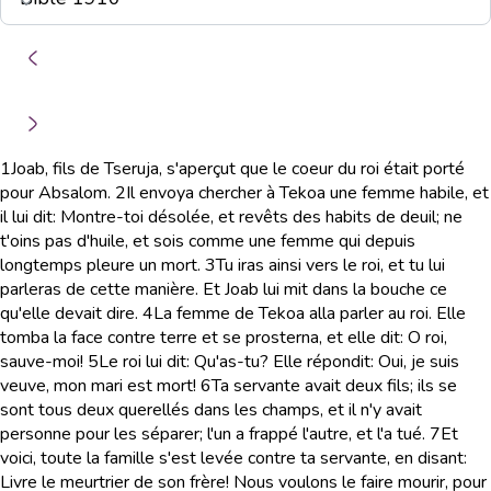
1
Joab, fils de Tseruja, s'aperçut que le coeur du roi était porté
pour Absalom.
2
Il envoya chercher à Tekoa une femme habile, et
il lui dit: Montre-toi désolée, et revêts des habits de deuil; ne
t'oins pas d'huile, et sois comme une femme qui depuis
longtemps pleure un mort.
3
Tu iras ainsi vers le roi, et tu lui
parleras de cette manière. Et Joab lui mit dans la bouche ce
qu'elle devait dire.
4
La femme de Tekoa alla parler au roi. Elle
tomba la face contre terre et se prosterna, et elle dit: O roi,
sauve-moi!
5
Le roi lui dit: Qu'as-tu? Elle répondit: Oui, je suis
veuve, mon mari est mort!
6
Ta servante avait deux fils; ils se
sont tous deux querellés dans les champs, et il n'y avait
personne pour les séparer; l'un a frappé l'autre, et l'a tué.
7
Et
voici, toute la famille s'est levée contre ta servante, en disant:
Livre le meurtrier de son frère! Nous voulons le faire mourir, pour