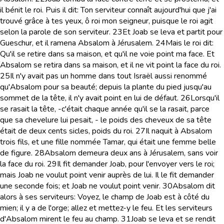
il bénit le roi. Puis il dit: Ton serviteur connaît aujourd'hui que j'ai
trouvé grâce à tes yeux, ô roi mon seigneur, puisque le roi agit
selon la parole de son serviteur.
23
Et Joab se leva et partit pour
Gueschur, et il ramena Absalom à Jérusalem.
24
Mais le roi dit:
Qu'il se retire dans sa maison, et qu'il ne voie point ma face. Et
Absalom se retira dans sa maison, et il ne vit point la face du roi.
25
Il n'y avait pas un homme dans tout Israël aussi renommé
qu'Absalom pour sa beauté; depuis la plante du pied jusqu'au
sommet de la tête, il n'y avait point en lui de défaut.
26
Lorsqu'il
se rasait la tête, -c'était chaque année qu'il se la rasait, parce
que sa chevelure lui pesait, - le poids des cheveux de sa tête
était de deux cents sicles, poids du roi.
27
Il naquit à Absalom
trois fils, et une fille nommée Tamar, qui était une femme belle
de figure.
28
Absalom demeura deux ans à Jérusalem, sans voir
la face du roi.
29
Il fit demander Joab, pour l'envoyer vers le roi;
mais Joab ne voulut point venir auprès de lui. Il le fit demander
une seconde fois; et Joab ne voulut point venir.
30
Absalom dit
alors à ses serviteurs: Voyez, le champ de Joab est à côté du
mien; il y a de l'orge; allez et mettez-y le feu. Et les serviteurs
d'Absalom mirent le feu au champ.
31
Joab se leva et se rendit