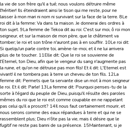
la vie de son frère qu'il a tué; nous voulons détruire même
l'héritier! Ils éteindraient ainsi le tison qui me reste, pour ne
laisser à mon mari ni nom ni survivant sur la face de la terre.
8
Le
roi dit à la femme: Va dans ta maison. Je donnerai des ordres à
ton sujet.
9
La femme de Tekoa dit au roi: C'est sur moi, ô roi mon
seigneur, et sur la maison de mon père, que le châtiment va
tomber; le roi et son trône n'auront pas à en souffrir.
10
Le roi dit:
Si quelqu'un parle contre toi, amène-le-moi, et il ne lui arrivera
plus de te toucher.
11
Elle dit: Que le roi se souvienne de
l'Eternel, ton Dieu, afin que le vengeur du sang n'augmente pas
la ruine, et qu'on ne détruise pas mon fils! Et il dit: L'Eternel est
vivant! il ne tombera pas à terre un cheveu de ton fils.
12
La
femme dit: Permets que ta servante dise un mot à mon seigneur
le roi. Et il dit: Parle!
13
La femme dit: Pourquoi penses-tu de la
sorte à l'égard du peuple de Dieu, puisqu'il résulte des paroles
mêmes du roi que le roi est comme coupable en ne rappelant
pas celui qu'il a proscrit?
14
Il nous faut certainement mourir, et
nous serons comme des eaux répandues à terre et qui ne se
rassemblent plus; Dieu n'ôte pas la vie, mais il désire que le
fugitif ne reste pas banni de sa présence.
15
Maintenant, si je