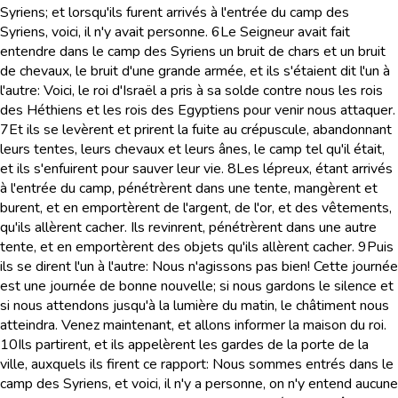
Syriens; et lorsqu'ils furent arrivés à l'entrée du camp des
Syriens, voici, il n'y avait personne.
6
Le Seigneur avait fait
entendre dans le camp des Syriens un bruit de chars et un bruit
de chevaux, le bruit d'une grande armée, et ils s'étaient dit l'un à
l'autre: Voici, le roi d'Israël a pris à sa solde contre nous les rois
des Héthiens et les rois des Egyptiens pour venir nous attaquer.
7
Et ils se levèrent et prirent la fuite au crépuscule, abandonnant
leurs tentes, leurs chevaux et leurs ânes, le camp tel qu'il était,
et ils s'enfuirent pour sauver leur vie.
8
Les lépreux, étant arrivés
à l'entrée du camp, pénétrèrent dans une tente, mangèrent et
burent, et en emportèrent de l'argent, de l'or, et des vêtements,
qu'ils allèrent cacher. Ils revinrent, pénétrèrent dans une autre
tente, et en emportèrent des objets qu'ils allèrent cacher.
9
Puis
ils se dirent l'un à l'autre: Nous n'agissons pas bien! Cette journée
est une journée de bonne nouvelle; si nous gardons le silence et
si nous attendons jusqu'à la lumière du matin, le châtiment nous
atteindra. Venez maintenant, et allons informer la maison du roi.
10
Ils partirent, et ils appelèrent les gardes de la porte de la
ville, auxquels ils firent ce rapport: Nous sommes entrés dans le
camp des Syriens, et voici, il n'y a personne, on n'y entend aucune