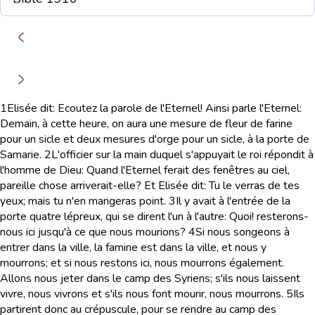
1
Elisée dit: Ecoutez la parole de l'Eternel! Ainsi parle l'Eternel:
Demain, à cette heure, on aura une mesure de fleur de farine
pour un sicle et deux mesures d'orge pour un sicle, à la porte de
Samarie.
2
L'officier sur la main duquel s'appuyait le roi répondit à
l'homme de Dieu: Quand l'Eternel ferait des fenêtres au ciel,
pareille chose arriverait-elle? Et Elisée dit: Tu le verras de tes
yeux; mais tu n'en mangeras point.
3
Il y avait à l'entrée de la
porte quatre lépreux, qui se dirent l'un à l'autre: Quoi! resterons-
nous ici jusqu'à ce que nous mourions?
4
Si nous songeons à
entrer dans la ville, la famine est dans la ville, et nous y
mourrons; et si nous restons ici, nous mourrons également.
Allons nous jeter dans le camp des Syriens; s'ils nous laissent
vivre, nous vivrons et s'ils nous font mourir, nous mourrons.
5
Ils
partirent donc au crépuscule, pour se rendre au camp des