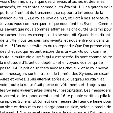
voix d'homme; il n'y a que des chevaux attachés et des ânes
attachés, et les tentes comme elles étaient.
11
Les gardes de la
porte crièrent, et ils transmirent ce rapport à l'intérieur de la
maison du roi.
12
Le roi se leva de nuit, et il dit à ses serviteurs:
Je veux vous communiquer ce que nous font les Syriens. Comme
ils savent que nous sommes affamés, ils ont quitté le camp pour
se cacher dans les champs, et ils se sont dit: Quand ils sortiront
de la ville, nous les saisirons vivants, et nous entrerons dans la
ville.
13
L'un des serviteurs du roi répondit: Que l'on prenne cinq
des chevaux qui restent encore dans la ville, -ils sont comme
toute la multitude d'Israël qui y est restée, ils sont comme toute
la multitude d'Israël qui dépérit, -et envoyons voir ce qui se
passe.
14
On prit deux chars avec les chevaux, et le roi envoya
des messagers sur les traces de l'armée des Syriens, en disant:
Allez et voyez.
15
Ils allèrent après eux jusqu'au Jourdain; et
voici, toute la route était pleine de vêtements et d'objets que
les Syriens avaient jetés dans leur précipitation. Les messagers
revinrent, et le rapportèrent au roi.
16
Le peuple sortit, et pilla le
camp des Syriens. Et l'on eut une mesure de fleur de farine pour
un sicle et deux mesures d'orge pour un sicle, selon la parole de
l'Eternel.
17
Le roi avait remis la garde de la porte à l'officier sur