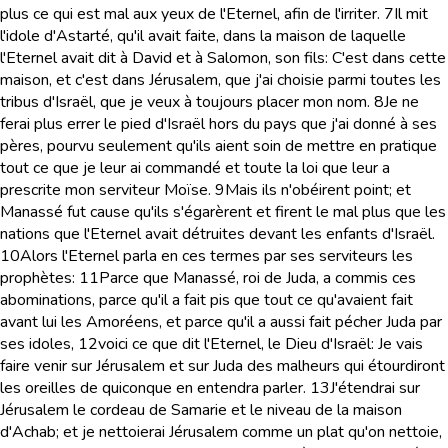
plus ce qui est mal aux yeux de l'Eternel, afin de l'irriter.
7
Il mit
l'idole d'Astarté, qu'il avait faite, dans la maison de laquelle
l'Eternel avait dit à David et à Salomon, son fils: C'est dans cette
maison, et c'est dans Jérusalem, que j'ai choisie parmi toutes les
tribus d'Israël, que je veux à toujours placer mon nom.
8
Je ne
ferai plus errer le pied d'Israël hors du pays que j'ai donné à ses
pères, pourvu seulement qu'ils aient soin de mettre en pratique
tout ce que je leur ai commandé et toute la loi que leur a
prescrite mon serviteur Moïse.
9
Mais ils n'obéirent point; et
Manassé fut cause qu'ils s'égarèrent et firent le mal plus que les
nations que l'Eternel avait détruites devant les enfants d'Israël.
10
Alors l'Eternel parla en ces termes par ses serviteurs les
prophètes:
11
Parce que Manassé, roi de Juda, a commis ces
abominations, parce qu'il a fait pis que tout ce qu'avaient fait
avant lui les Amoréens, et parce qu'il a aussi fait pécher Juda par
ses idoles,
12
voici ce que dit l'Eternel, le Dieu d'Israël: Je vais
faire venir sur Jérusalem et sur Juda des malheurs qui étourdiront
les oreilles de quiconque en entendra parler.
13
J'étendrai sur
Jérusalem le cordeau de Samarie et le niveau de la maison
d'Achab; et je nettoierai Jérusalem comme un plat qu'on nettoie,