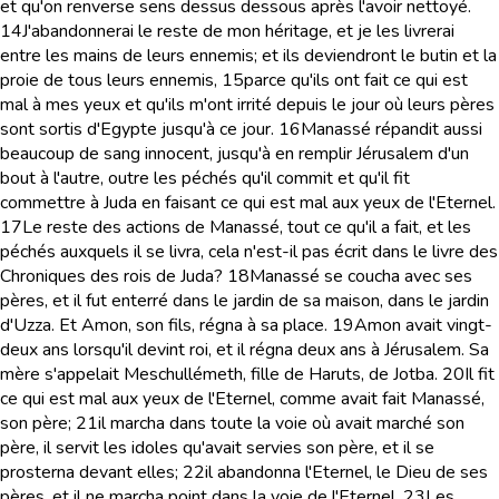
et qu'on renverse sens dessus dessous après l'avoir nettoyé.
14
J'abandonnerai le reste de mon héritage, et je les livrerai
entre les mains de leurs ennemis; et ils deviendront le butin et la
proie de tous leurs ennemis,
15
parce qu'ils ont fait ce qui est
mal à mes yeux et qu'ils m'ont irrité depuis le jour où leurs pères
sont sortis d'Egypte jusqu'à ce jour.
16
Manassé répandit aussi
beaucoup de sang innocent, jusqu'à en remplir Jérusalem d'un
bout à l'autre, outre les péchés qu'il commit et qu'il fit
commettre à Juda en faisant ce qui est mal aux yeux de l'Eternel.
17
Le reste des actions de Manassé, tout ce qu'il a fait, et les
péchés auxquels il se livra, cela n'est-il pas écrit dans le livre des
Chroniques des rois de Juda?
18
Manassé se coucha avec ses
pères, et il fut enterré dans le jardin de sa maison, dans le jardin
d'Uzza. Et Amon, son fils, régna à sa place.
19
Amon avait vingt-
deux ans lorsqu'il devint roi, et il régna deux ans à Jérusalem. Sa
mère s'appelait Meschullémeth, fille de Haruts, de Jotba.
20
Il fit
ce qui est mal aux yeux de l'Eternel, comme avait fait Manassé,
son père;
21
il marcha dans toute la voie où avait marché son
père, il servit les idoles qu'avait servies son père, et il se
prosterna devant elles;
22
il abandonna l'Eternel, le Dieu de ses
pères, et il ne marcha point dans la voie de l'Eternel.
23
Les