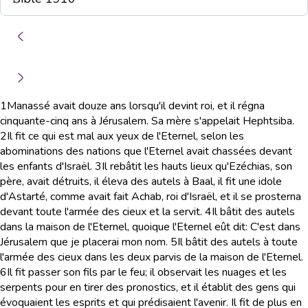
1
Manassé avait douze ans lorsqu'il devint roi, et il régna
cinquante-cinq ans à Jérusalem. Sa mère s'appelait Hephtsiba.
2
Il fit ce qui est mal aux yeux de l'Eternel, selon les
abominations des nations que l'Eternel avait chassées devant
les enfants d'Israël.
3
Il rebâtit les hauts lieux qu'Ezéchias, son
père, avait détruits, il éleva des autels à Baal, il fit une idole
d'Astarté, comme avait fait Achab, roi d'Israël, et il se prosterna
devant toute l'armée des cieux et la servit.
4
Il bâtit des autels
dans la maison de l'Eternel, quoique l'Eternel eût dit: C'est dans
Jérusalem que je placerai mon nom.
5
Il bâtit des autels à toute
l'armée des cieux dans les deux parvis de la maison de l'Eternel.
6
Il fit passer son fils par le feu; il observait les nuages et les
serpents pour en tirer des pronostics, et il établit des gens qui
évoquaient les esprits et qui prédisaient l'avenir. Il fit de plus en