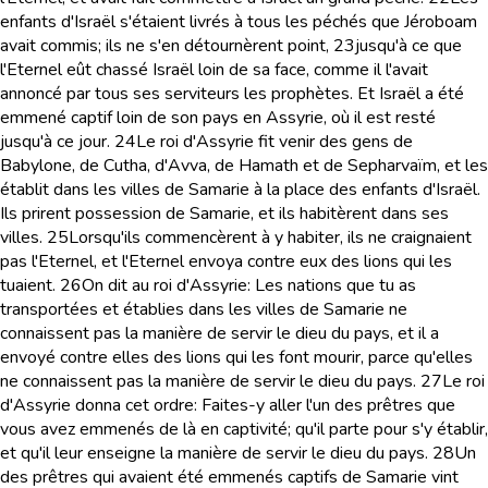
enfants d'Israël s'étaient livrés à tous les péchés que Jéroboam
avait commis; ils ne s'en détournèrent point,
23
jusqu'à ce que
l'Eternel eût chassé Israël loin de sa face, comme il l'avait
annoncé par tous ses serviteurs les prophètes. Et Israël a été
emmené captif loin de son pays en Assyrie, où il est resté
jusqu'à ce jour.
24
Le roi d'Assyrie fit venir des gens de
Babylone, de Cutha, d'Avva, de Hamath et de Sepharvaïm, et les
établit dans les villes de Samarie à la place des enfants d'Israël.
Ils prirent possession de Samarie, et ils habitèrent dans ses
villes.
25
Lorsqu'ils commencèrent à y habiter, ils ne craignaient
pas l'Eternel, et l'Eternel envoya contre eux des lions qui les
tuaient.
26
On dit au roi d'Assyrie: Les nations que tu as
transportées et établies dans les villes de Samarie ne
connaissent pas la manière de servir le dieu du pays, et il a
envoyé contre elles des lions qui les font mourir, parce qu'elles
ne connaissent pas la manière de servir le dieu du pays.
27
Le roi
d'Assyrie donna cet ordre: Faites-y aller l'un des prêtres que
vous avez emmenés de là en captivité; qu'il parte pour s'y établir,
et qu'il leur enseigne la manière de servir le dieu du pays.
28
Un
des prêtres qui avaient été emmenés captifs de Samarie vint