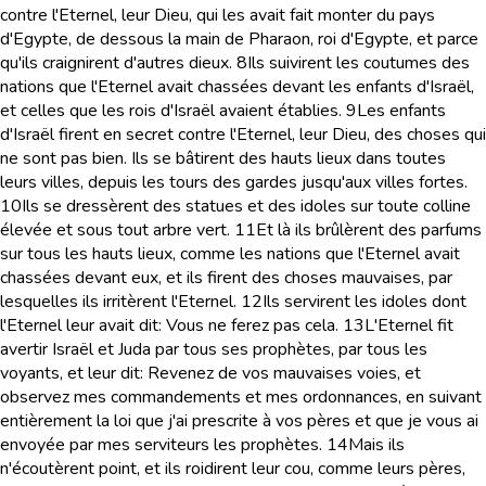
contre l'Eternel, leur Dieu, qui les avait fait monter du pays
d'Egypte, de dessous la main de Pharaon, roi d'Egypte, et parce
qu'ils craignirent d'autres dieux.
8
Ils suivirent les coutumes des
nations que l'Eternel avait chassées devant les enfants d'Israël,
et celles que les rois d'Israël avaient établies.
9
Les enfants
d'Israël firent en secret contre l'Eternel, leur Dieu, des choses qui
ne sont pas bien. Ils se bâtirent des hauts lieux dans toutes
leurs villes, depuis les tours des gardes jusqu'aux villes fortes.
10
Ils se dressèrent des statues et des idoles sur toute colline
élevée et sous tout arbre vert.
11
Et là ils brûlèrent des parfums
sur tous les hauts lieux, comme les nations que l'Eternel avait
chassées devant eux, et ils firent des choses mauvaises, par
lesquelles ils irritèrent l'Eternel.
12
Ils servirent les idoles dont
l'Eternel leur avait dit: Vous ne ferez pas cela.
13
L'Eternel fit
avertir Israël et Juda par tous ses prophètes, par tous les
voyants, et leur dit: Revenez de vos mauvaises voies, et
observez mes commandements et mes ordonnances, en suivant
entièrement la loi que j'ai prescrite à vos pères et que je vous ai
envoyée par mes serviteurs les prophètes.
14
Mais ils
n'écoutèrent point, et ils roidirent leur cou, comme leurs pères,