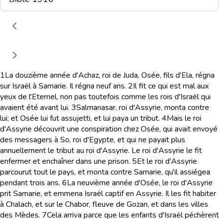
1
La douzième année d'Achaz, roi de Juda, Osée, fils d'Ela, régna
sur Israël à Samarie. Il régna neuf ans.
2
Il fit ce qui est mal aux
yeux de l'Eternel, non pas toutefois comme les rois d'Israël qui
avaient été avant lui.
3
Salmanasar, roi d'Assyrie, monta contre
lui; et Osée lui fut assujetti, et lui paya un tribut.
4
Mais le roi
d'Assyrie découvrit une conspiration chez Osée, qui avait envoyé
des messagers à So, roi d'Egypte, et qui ne payait plus
annuellement le tribut au roi d'Assyrie. Le roi d'Assyrie le fit
enfermer et enchaîner dans une prison.
5
Et le roi d'Assyrie
parcourut tout le pays, et monta contre Samarie, qu'il assiégea
pendant trois ans.
6
La neuvième année d'Osée, le roi d'Assyrie
prit Samarie, et emmena Israël captif en Assyrie. Il les fit habiter
à Chalach, et sur le Chabor, fleuve de Gozan, et dans les villes
des Mèdes.
7
Cela arriva parce que les enfants d'Israël péchèrent