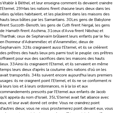
s'établir à Béthel, et leur enseigna comment ils devaient craindre
l'Eternel.
29
Mais les nations firent chacune leurs dieux dans les
villes qu'elles habitaient, et les placèrent dans les maisons des
hauts lieux bâties par les Samaritains.
30
Les gens de Babylone
firent Succoth-Benoth, les gens de Cuth firent Nergal, les gens
de Hamath firent Aschima,
31
ceux d'Avva firent Nibchaz et
Tharthak; ceux de Sepharvaïm brûlaient leurs enfants par le feu
en l'honneur d'Adrammélec et d'Anammélec, dieux de
Sepharvaïm.
32
Ils craignaient aussi l'Eternel, et ils se créèrent
des prêtres des hauts lieux pris parmi tout le peuple: ces prêtres
offraient pour eux des sacrifices dans les maisons des hauts
lieux.
33
Ainsi ils craignaient l'Eternel, et ils servaient en même
temps leurs dieux d'après la coutume des nations d'où on les
avait transportés.
34
Ils suivent encore aujourd'hui leurs premiers
usages: ils ne craignent point l'Eternel, et ils ne se conforment ni
à leurs lois et à leurs ordonnances, ni à la loi et aux
commandements prescrits par l'Eternel aux enfants de Jacob
qu'il appela du nom d'Israël.
35
L'Eternel avait fait alliance avec
eux, et leur avait donné cet ordre: Vous ne craindrez point
d'autres dieux; vous ne vous prosternerez point devant eux, vous