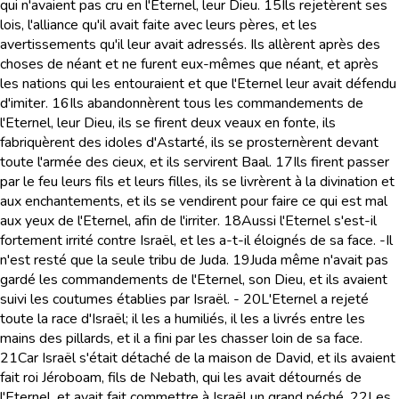
qui n'avaient pas cru en l'Eternel, leur Dieu.
15
Ils rejetèrent ses
lois, l'alliance qu'il avait faite avec leurs pères, et les
avertissements qu'il leur avait adressés. Ils allèrent après des
choses de néant et ne furent eux-mêmes que néant, et après
les nations qui les entouraient et que l'Eternel leur avait défendu
d'imiter.
16
Ils abandonnèrent tous les commandements de
l'Eternel, leur Dieu, ils se firent deux veaux en fonte, ils
fabriquèrent des idoles d'Astarté, ils se prosternèrent devant
toute l'armée des cieux, et ils servirent Baal.
17
Ils firent passer
par le feu leurs fils et leurs filles, ils se livrèrent à la divination et
aux enchantements, et ils se vendirent pour faire ce qui est mal
aux yeux de l'Eternel, afin de l'irriter.
18
Aussi l'Eternel s'est-il
fortement irrité contre Israël, et les a-t-il éloignés de sa face. -Il
n'est resté que la seule tribu de Juda.
19
Juda même n'avait pas
gardé les commandements de l'Eternel, son Dieu, et ils avaient
suivi les coutumes établies par Israël. -
20
L'Eternel a rejeté
toute la race d'Israël; il les a humiliés, il les a livrés entre les
mains des pillards, et il a fini par les chasser loin de sa face.
21
Car Israël s'était détaché de la maison de David, et ils avaient
fait roi Jéroboam, fils de Nebath, qui les avait détournés de
l'Eternel, et avait fait commettre à Israël un grand péché.
22
Les