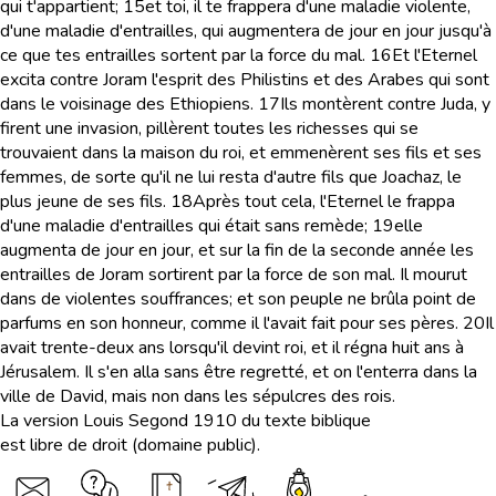
qui t'appartient;
15
et toi, il te frappera d'une maladie violente,
d'une maladie d'entrailles, qui augmentera de jour en jour jusqu'à
ce que tes entrailles sortent par la force du mal.
16
Et l'Eternel
excita contre Joram l'esprit des Philistins et des Arabes qui sont
dans le voisinage des Ethiopiens.
17
Ils montèrent contre Juda, y
firent une invasion, pillèrent toutes les richesses qui se
trouvaient dans la maison du roi, et emmenèrent ses fils et ses
femmes, de sorte qu'il ne lui resta d'autre fils que Joachaz, le
plus jeune de ses fils.
18
Après tout cela, l'Eternel le frappa
d'une maladie d'entrailles qui était sans remède;
19
elle
augmenta de jour en jour, et sur la fin de la seconde année les
entrailles de Joram sortirent par la force de son mal. Il mourut
dans de violentes souffrances; et son peuple ne brûla point de
parfums en son honneur, comme il l'avait fait pour ses pères.
20
Il
avait trente-deux ans lorsqu'il devint roi, et il régna huit ans à
Jérusalem. Il s'en alla sans être regretté, et on l'enterra dans la
ville de David, mais non dans les sépulcres des rois.
La version Louis Segond 1910 du texte biblique
est libre de droit (domaine public).