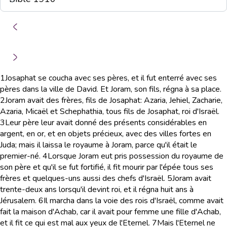
1
Josaphat se coucha avec ses pères, et il fut enterré avec ses
pères dans la ville de David. Et Joram, son fils, régna à sa place.
2
Joram avait des frères, fils de Josaphat: Azaria, Jehiel, Zacharie,
Azaria, Micaël et Schephathia, tous fils de Josaphat, roi d'Israël.
3
Leur père leur avait donné des présents considérables en
argent, en or, et en objets précieux, avec des villes fortes en
Juda; mais il laissa le royaume à Joram, parce qu'il était le
premier-né.
4
Lorsque Joram eut pris possession du royaume de
son père et qu'il se fut fortifié, il fit mourir par l'épée tous ses
frères et quelques-uns aussi des chefs d'Israël.
5
Joram avait
trente-deux ans lorsqu'il devint roi, et il régna huit ans à
Jérusalem.
6
Il marcha dans la voie des rois d'Israël, comme avait
fait la maison d'Achab, car il avait pour femme une fille d'Achab,
et il fit ce qui est mal aux yeux de l'Eternel.
7
Mais l'Eternel ne