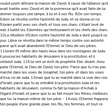
voulut point détruire la maison de David, à cause de l'alliance qu'il
avait traitée avec David et de la promesse qu'il avait faite de lui
donner toujours une lampe, à lui et à ses fils.
8
De son temps,
Edom se révolta contre l'autorité de Juda, et se donna un roi.
9
Joram partit avec ses chefs et tous ses chars; s'étant levé de
nuit, il battit les Edomites qui l'entouraient et les chefs des chars.
10
La rébellion d'Edom contre l'autorité de Juda a duré jusqu'à ce
jour. Libna se révolta dans le même temps contre son autorité,
parce qu'il avait abandonné l'Eternel, le Dieu de ses pères.
11
Joram fit même des hauts lieux dans les montagnes de Juda;
il poussa les habitants de Jérusalem à la prostitution, et il
séduisit Juda.
12
Il lui vint un écrit du prophète Elie, disant: Ainsi
parle l'Eternel, le Dieu de David, ton père: Parce que tu n'as pas
marché dans les voies de Josaphat, ton père, et dans les voies
d'Asa, roi de Juda,
13
mais que tu as marché dans la voie des rois
d'Israël; parce que tu as entraîné à la prostitution Juda et les
habitants de Jérusalem, comme l'a fait la maison d'Achab à
l'égard d'Israël; et parce que tu as fait mourir tes frères, meilleurs
que toi, la maison même de ton père; -
14
voici, l'Eternel frappera
ton peuple d'une grande plaie, tes fils, tes femmes, et tout ce