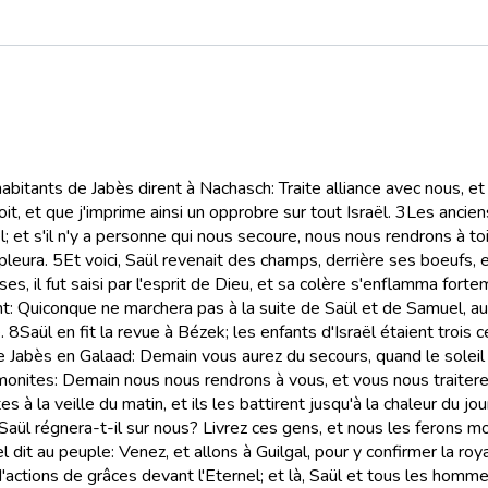
bitants de Jabès dirent à Nachasch: Traite alliance avec nous, et
oit, et que j'imprime ainsi un opprobre sur tout Israël.
3
Les ancien
 et s'il n'y a personne qui nous secoure, nous nous rendrons à toi
pleura.
5
Et voici, Saül revenait des champs, derrière ses boeufs, e
, il fut saisi par l'esprit de Dieu, et sa colère s'enflamma forte
ant: Quiconque ne marchera pas à la suite de Saül et de Samuel, a
.
8
Saül en fit la revue à Bézek; les enfants d'Israël étaient trois 
e Jabès en Galaad: Demain vous aurez du secours, quand le soleil
monites: Demain nous nous rendrons à vous, et vous nous traite
 la veille du matin, et ils les battirent jusqu'à la chaleur du jou
 Saül régnera-t-il sur nous? Livrez ces gens, et nous les ferons mo
 dit au peuple: Venez, et allons à Guilgal, pour y confirmer la roy
ces d'actions de grâces devant l'Eternel; et là, Saül et tous les hom