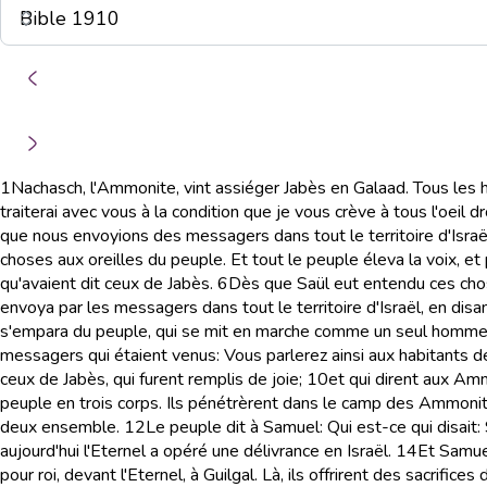
1
Nachasch, l'Ammonite, vint assiéger Jabès en Galaad. Tous les ha
traiterai avec vous à la condition que je vous crève à tous l'oeil dr
que nous envoyions des messagers dans tout le territoire d'Israël;
choses aux oreilles du peuple. Et tout le peuple éleva la voix, et 
qu'avaient dit ceux de Jabès.
6
Dès que Saül eut entendu ces choses
envoya par les messagers dans tout le territoire d'Israël, en dis
s'empara du peuple, qui se mit en marche comme un seul homme
messagers qui étaient venus: Vous parlerez ainsi aux habitants d
ceux de Jabès, qui furent remplis de joie;
10
et qui dirent aux Am
peuple en trois corps. Ils pénétrèrent dans le camp des Ammonites à
deux ensemble.
12
Le peuple dit à Samuel: Qui est-ce qui disait:
aujourd'hui l'Eternel a opéré une délivrance en Israël.
14
Et Samuel
pour roi, devant l'Eternel, à Guilgal. Là, ils offrirent des sacrifi