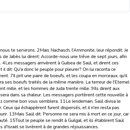
 nous te servirons.
2
Mais Nachasch, l'Ammonite, leur répondit: Je
s de Jabès lui dirent: Accorde-nous une trêve de sept jours, afin
.
4
Les messagers arrivèrent à Guibea de Saül, et dirent ces
t il dit: Qu'a donc le peuple pour pleurer? On lui raconta ce
ment.
7
Il prit une paire de boeufs, et les coupa en morceaux, qu'il
ura ses boeufs traités de la même manière. La terreur de l'Eternel
cent mille, et les hommes de Juda trente mille.
9
Ils dirent aux
 sera dans sa chaleur. Les messagers portèrent cette nouvelle à
rez comme bon vous semblera.
11
Le lendemain, Saül divisa le
r. Ceux qui échappèrent furent dispersés, et il n'en resta pas
urir.
13
Mais Saül dit: Personne ne sera mis à mort en ce jour, car
auté.
15
Tout le peuple se rendit à Guilgal, et ils établirent Saül
mes d'Israël se livrèrent à de grandes réjouissances.