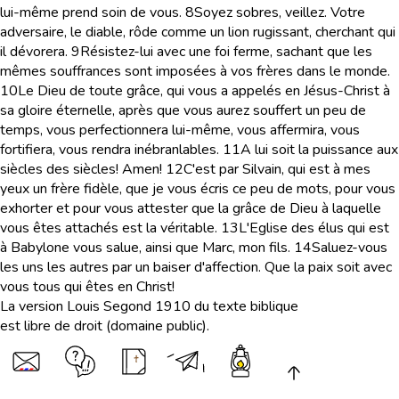
lui-même prend soin de vous.
8
Soyez sobres, veillez. Votre
adversaire, le diable, rôde comme un lion rugissant, cherchant qui
il dévorera.
9
Résistez-lui avec une foi ferme, sachant que les
mêmes souffrances sont imposées à vos frères dans le monde.
10
Le Dieu de toute grâce, qui vous a appelés en Jésus-Christ à
sa gloire éternelle, après que vous aurez souffert un peu de
temps, vous perfectionnera lui-même, vous affermira, vous
fortifiera, vous rendra inébranlables.
11
A lui soit la puissance aux
siècles des siècles! Amen!
12
C'est par Silvain, qui est à mes
yeux un frère fidèle, que je vous écris ce peu de mots, pour vous
exhorter et pour vous attester que la grâce de Dieu à laquelle
vous êtes attachés est la véritable.
13
L'Eglise des élus qui est
à Babylone vous salue, ainsi que Marc, mon fils.
14
Saluez-vous
les uns les autres par un baiser d'affection. Que la paix soit avec
vous tous qui êtes en Christ!
La version Louis Segond 1910 du texte biblique
est libre de droit (domaine public).