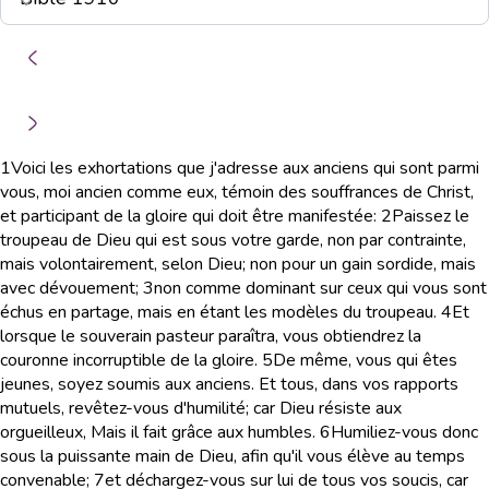
1
Voici les exhortations que j'adresse aux anciens qui sont parmi
vous, moi ancien comme eux, témoin des souffrances de Christ,
et participant de la gloire qui doit être manifestée:
2
Paissez le
troupeau de Dieu qui est sous votre garde, non par contrainte,
mais volontairement, selon Dieu; non pour un gain sordide, mais
avec dévouement;
3
non comme dominant sur ceux qui vous sont
échus en partage, mais en étant les modèles du troupeau.
4
Et
lorsque le souverain pasteur paraîtra, vous obtiendrez la
couronne incorruptible de la gloire.
5
De même, vous qui êtes
jeunes, soyez soumis aux anciens. Et tous, dans vos rapports
mutuels, revêtez-vous d'humilité; car Dieu résiste aux
orgueilleux, Mais il fait grâce aux humbles.
6
Humiliez-vous donc
sous la puissante main de Dieu, afin qu'il vous élève au temps
convenable;
7
et déchargez-vous sur lui de tous vos soucis, car