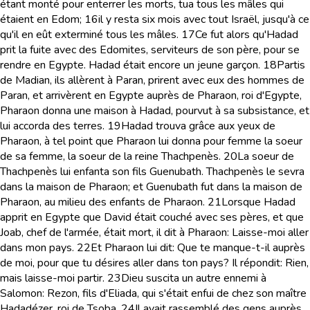
étant monté pour enterrer les morts, tua tous les mâles qui
étaient en Edom;
16
il y resta six mois avec tout Israël, jusqu'à ce
qu'il en eût exterminé tous les mâles.
17
Ce fut alors qu'Hadad
prit la fuite avec des Edomites, serviteurs de son père, pour se
rendre en Egypte. Hadad était encore un jeune garçon.
18
Partis
de Madian, ils allèrent à Paran, prirent avec eux des hommes de
Paran, et arrivèrent en Egypte auprès de Pharaon, roi d'Egypte,
Pharaon donna une maison à Hadad, pourvut à sa subsistance, et
lui accorda des terres.
19
Hadad trouva grâce aux yeux de
Pharaon, à tel point que Pharaon lui donna pour femme la soeur
de sa femme, la soeur de la reine Thachpenès.
20
La soeur de
Thachpenès lui enfanta son fils Guenubath. Thachpenès le sevra
dans la maison de Pharaon; et Guenubath fut dans la maison de
Pharaon, au milieu des enfants de Pharaon.
21
Lorsque Hadad
apprit en Egypte que David était couché avec ses pères, et que
Joab, chef de l'armée, était mort, il dit à Pharaon: Laisse-moi aller
dans mon pays.
22
Et Pharaon lui dit: Que te manque-t-il auprès
de moi, pour que tu désires aller dans ton pays? Il répondit: Rien,
mais laisse-moi partir.
23
Dieu suscita un autre ennemi à
Salomon: Rezon, fils d'Eliada, qui s'était enfui de chez son maître
Hadadézer, roi de Tsoba.
24
Il avait rassemblé des gens auprès