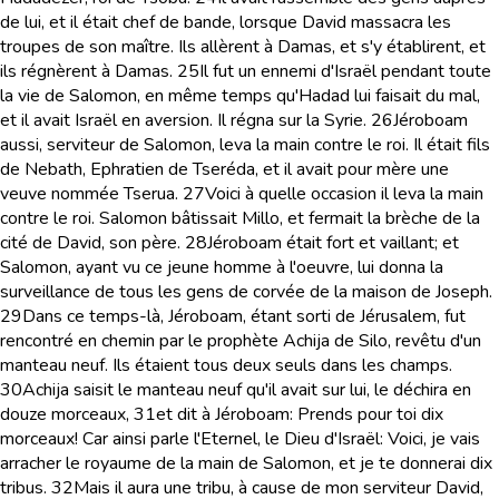
de lui, et il était chef de bande, lorsque David massacra les
troupes de son maître. Ils allèrent à Damas, et s'y établirent, et
ils régnèrent à Damas.
25
Il fut un ennemi d'Israël pendant toute
la vie de Salomon, en même temps qu'Hadad lui faisait du mal,
et il avait Israël en aversion. Il régna sur la Syrie.
26
Jéroboam
aussi, serviteur de Salomon, leva la main contre le roi. Il était fils
de Nebath, Ephratien de Tseréda, et il avait pour mère une
veuve nommée Tserua.
27
Voici à quelle occasion il leva la main
contre le roi. Salomon bâtissait Millo, et fermait la brèche de la
cité de David, son père.
28
Jéroboam était fort et vaillant; et
Salomon, ayant vu ce jeune homme à l'oeuvre, lui donna la
surveillance de tous les gens de corvée de la maison de Joseph.
29
Dans ce temps-là, Jéroboam, étant sorti de Jérusalem, fut
rencontré en chemin par le prophète Achija de Silo, revêtu d'un
manteau neuf. Ils étaient tous deux seuls dans les champs.
30
Achija saisit le manteau neuf qu'il avait sur lui, le déchira en
douze morceaux,
31
et dit à Jéroboam: Prends pour toi dix
morceaux! Car ainsi parle l'Eternel, le Dieu d'Israël: Voici, je vais
arracher le royaume de la main de Salomon, et je te donnerai dix
tribus.
32
Mais il aura une tribu, à cause de mon serviteur David,