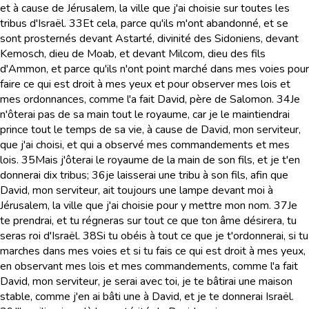
et à cause de Jérusalem, la ville que j'ai choisie sur toutes les
tribus d'Israël.
33
Et cela, parce qu'ils m'ont abandonné, et se
sont prosternés devant Astarté, divinité des Sidoniens, devant
Kemosch, dieu de Moab, et devant Milcom, dieu des fils
d'Ammon, et parce qu'ils n'ont point marché dans mes voies pour
faire ce qui est droit à mes yeux et pour observer mes lois et
mes ordonnances, comme l'a fait David, père de Salomon.
34
Je
n'ôterai pas de sa main tout le royaume, car je le maintiendrai
prince tout le temps de sa vie, à cause de David, mon serviteur,
que j'ai choisi, et qui a observé mes commandements et mes
lois.
35
Mais j'ôterai le royaume de la main de son fils, et je t'en
donnerai dix tribus;
36
je laisserai une tribu à son fils, afin que
David, mon serviteur, ait toujours une lampe devant moi à
Jérusalem, la ville que j'ai choisie pour y mettre mon nom.
37
Je
te prendrai, et tu régneras sur tout ce que ton âme désirera, tu
seras roi d'Israël.
38
Si tu obéis à tout ce que je t'ordonnerai, si tu
marches dans mes voies et si tu fais ce qui est droit à mes yeux,
en observant mes lois et mes commandements, comme l'a fait
David, mon serviteur, je serai avec toi, je te bâtirai une maison
stable, comme j'en ai bâti une à David, et je te donnerai Israël.