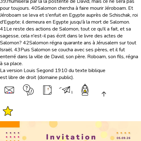
39
J'humilierai par là la postérité de David, mais ce ne sera pas
pour toujours.
40
Salomon chercha à faire mourir Jéroboam. Et
Jéroboam se leva et s'enfuit en Egypte auprès de Schischak, roi
d'Egypte; il demeura en Egypte jusqu'à la mort de Salomon.
41
Le reste des actions de Salomon, tout ce qu'il a fait, et sa
sagesse, cela n'est-il pas écrit dans le livre des actes de
Salomon?
42
Salomon régna quarante ans à Jérusalem sur tout
Israël.
43
Puis Salomon se coucha avec ses pères, et il fut
enterré dans la ville de David, son père. Roboam, son fils, régna
à sa place.
La version Louis Segond 1910 du texte biblique
est libre de droit (domaine public).