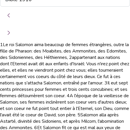
1
Le roi Salomon aima beaucoup de femmes étrangères, outre la
fille de Pharaon: des Moabites, des Ammonites, des Edomites,
des Sidoniennes, des Héthiennes,
2
appartenant aux nations
dont l'Eternel avait dit aux enfants d'Israël: Vous n'irez point chez
elles, et elles ne viendront point chez vous; elles tourneraient
certainement vos coeurs du côté de leurs dieux. Ce fut à ces
nations que s'attacha Salomon, entraîné par l'amour.
3
Il eut sept
cents princesses pour femmes et trois cents concubines; et ses
femmes détournèrent son coeur.
4
A l'époque de la vieillesse de
Salomon, ses femmes inclinèrent son coeur vers d'autres dieux;
et son coeur ne fut point tout entier à l'Eternel, son Dieu, comme
l'avait été le coeur de David, son père.
5
Salomon alla après
Astarté, divinité des Sidoniens, et après Milcom, l'abomination
des Ammonites.
6
Et Salomon fit ce qui est mal aux yeux de