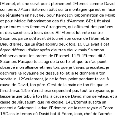
l'Eternel, et il ne suivit point pleinement l'Eternel, comme David,
son père.
7
Alors Salomon bâtit sur la montagne qui est en face
de Jérusalem un haut lieu pour Kemosch, l'abomination de Moab,
et pour Moloc, l'abomination des fils d'Ammon.
8
Et il fit ainsi
pour toutes ses femmes étrangères, qui offraient des parfums
et des sacrifices à leurs dieux.
9
L'Eternel fut irrité contre
Salomon, parce qu'il avait détourné son coeur de l'Eternel, le
Dieu d'Israël, qui lui était apparu deux fois.
10
Il lui avait à cet
égard défendu d'aller après d'autres dieux; mais Salomon
n'observa point les ordres de l'Eternel.
11
Et l'Eternel dit à
Salomon: Puisque tu as agi de la sorte, et que tu n'as point
observé mon alliance et mes lois que je t'avais prescrites, je
déchirerai le royaume de dessus toi et je le donnerai à ton
serviteur.
12
Seulement, je ne le ferai point pendant ta vie, à
cause de David, ton père. C'est de la main de ton fils que je
l'arracherai.
13
Je n'arracherai cependant pas tout le royaume; je
laisserai une tribu à ton fils, à cause de David, mon serviteur, et à
cause de Jérusalem, que j'ai choisie.
14
L'Eternel suscita un
ennemi à Salomon: Hadad, l'Edomite, de la race royale d'Edom.
15
Dans le temps où David battit Edom, Joab, chef de l'armée,