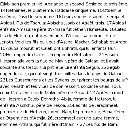
Eliab, son premier-né, Abinadab le second, Schimea le troisième,
14
Nethaneel le quatrième, Raddaï le cinquième,
15
Otsem le
sixième, David le septième.
16
Leurs soeurs étaient: Tseruja et
Abigaïl. Fils de Tseruja: Abischaï, Joab et Asaël, trois.
17
Abigaïl
enfanta Amasa; le père d'Amasa fut Jéther, l'Ismaélite.
18
Caleb,
fils de Hetsron, eut des enfants d'Azuba, sa femme, et de
Jerioth. Voici les fils qu'il eut d'Azuba: Jéscher, Schobab et Ardon.
19
Azuba mourut; et Caleb prit Ephrath, qui lui enfanta Hur.
20
Hur engendra Uri, et Uri engendra Betsaleel. -
21
Ensuite,
Hetsron alla vers la fille de Makir, père de Galaad, et il avait
soixante ans lorsqu'il la prit; elle lui enfanta Segub.
22
Segub
engendra Jaïr, qui eut vingt-trois villes dans le pays de Galaad.
23
Les Gueschuriens et les Syriens leur prirent les bourgs de Jaïr
avec Kenath et les villes de son ressort, soixante villes. Tous
ceux-là étaient fils de Makir, père de Galaad.
24
Après la mort
de Hetsron à Caleb-Ephratha, Abija, femme de Hetsron, lui
enfanta Aschchur, père de Tekoa.
25
Les fils de Jerachmeel,
premier-né de Hetsron, furent: Ram, le premier-né, Buna, Oren
et Otsem, nés d'Achija.
26
Jerachmeel eut une autre femme,
nommée Athara, qui fut mère d'Onam. -
27
Les fils de Ram,