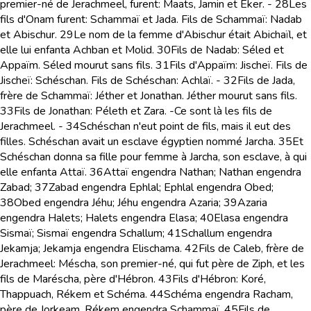
premier-né de Jerachmeel, furent: Maats, Jamin et Eker. -
28
Les
fils d'Onam furent: Schammaï et Jada. Fils de Schammaï: Nadab
et Abischur.
29
Le nom de la femme d'Abischur était Abichaïl, et
elle lui enfanta Achban et Molid.
30
Fils de Nadab: Séled et
Appaïm. Séled mourut sans fils.
31
Fils d'Appaïm: Jischeï. Fils de
Jischeï: Schéschan. Fils de Schéschan: Achlaï. -
32
Fils de Jada,
frère de Schammaï: Jéther et Jonathan. Jéther mourut sans fils.
33
Fils de Jonathan: Péleth et Zara. -Ce sont là les fils de
Jerachmeel. -
34
Schéschan n'eut point de fils, mais il eut des
filles. Schéschan avait un esclave égyptien nommé Jarcha.
35
Et
Schéschan donna sa fille pour femme à Jarcha, son esclave, à qui
elle enfanta Attaï.
36
Attaï engendra Nathan; Nathan engendra
Zabad;
37
Zabad engendra Ephlal; Ephlal engendra Obed;
38
Obed engendra Jéhu; Jéhu engendra Azaria;
39
Azaria
engendra Halets; Halets engendra Elasa;
40
Elasa engendra
Sismaï; Sismaï engendra Schallum;
41
Schallum engendra
Jekamja; Jekamja engendra Elischama.
42
Fils de Caleb, frère de
Jerachmeel: Méscha, son premier-né, qui fut père de Ziph, et les
fils de Maréscha, père d'Hébron.
43
Fils d'Hébron: Koré,
Thappuach, Rékem et Schéma.
44
Schéma engendra Racham,
père de Jorkeam. Rékem engendra Schammaï.
45
Fils de