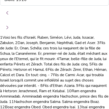
1
Voici les fils d'Israël. Ruben, Siméon, Lévi, Juda, Issacar,
Zabulon,
2
Dan, Joseph, Benjamin, Nephthali, Gad et Aser.
3
Fils
de Juda: Er, Onan, Schéla; ces trois lui naquirent de la fille de
Schua, la Cananéenne. Er, premier-né de Juda, était méchant aux
yeux de l'Eternel, qui le fit mourir.
4
Tamar, belle-fille de Juda, lui
enfanta Pérets et Zérach. Total des fils de Juda: cinq.
5
Fils de
Pérets: Hetsron et Hamul.
6
Fils de Zérach: Zimri, Ethan, Héman,
Calcol et Dara. En tout: cinq. -
7
Fils de Carmi: Acar, qui troubla
Israël lorsqu'il commit une infidélité au sujet des choses
dévouées par interdit. -
8
Fils d'Ethan: Azaria.
9
Fils qui naquirent
à Hetsron: Jerachmeel, Ram et Kelubaï.
10
Ram engendra
Amminadab. Amminadab engendra Nachschon, prince des fils de
Juda.
11
Nachschon engendra Salma. Salma engendra Boaz.
12
Boaz engendra Obed. Obed engendra Isaï.
13
Isaï engendra