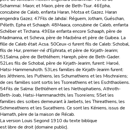
Schammaï: Maon; et Maon, père de Beth-Tsur.
46
Epha,
concubine de Caleb, enfanta Haran, Motsa et Gazez. Haran
engendra Gazez.
47
Fils de Jahdaï: Réguem, Jotham, Guéschan,
Péleth, Epha et Schaaph.
48
Maaca, concubine de Caleb, enfanta
Schéber et Tirchana.
49
Elle enfanta encore Schaaph, père de
Madmanna, et Scheva, père de Macbéna et père de Guibea. La
fille de Caleb était Acsa.
50
Ceux-ci furent fils de Caleb: Schobal,
fils de Hur, premier-né d'Ephrata, et père de Kirjath-Jearim;
51
Salma, père de Bethléhem; Hareph, père de Beth-Gader.
52
Les fils de Schobal, père de Kirjath-Jearim, furent: Haroé,
Hatsi-Hammenuhoth.
53
Les familles de Kirjath-Jearim furent:
les Jéthriens, les Puthiens, les Schumathiens et les Mischraïens;
de ces familles sont sortis les Tsoreathiens et les Eschthaoliens.
54
Fils de Salma: Bethléhem et les Nethophatiens, Athroth-
Beth-Joab, Hatsi-Hammanachthi, les Tsoreïens;
55
et les
familles des scribes demeurant à Jaebets, les Thireathiens, les
Schimeathiens et les Sucathiens. Ce sont les Kéniens, issus de
Hamath, père de la maison de Récab.
La version Louis Segond 1910 du texte biblique
est libre de droit (domaine public).