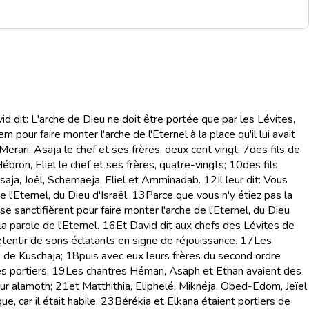
id dit: L'arche de Dieu ne doit être portée que par les Lévites,
 pour faire monter l'arche de l'Eternel à la place qu'il lui avait
Merari, Asaja le chef et ses frères, deux cent vingt;
7
des fils de
Hébron, Eliel le chef et ses frères, quatre-vingts;
10
des fils
Asaja, Joël, Schemaeja, Eliel et Amminadab.
12
Il leur dit: Vous
 l'Eternel, du Dieu d'Israël.
13
Parce que vous n'y étiez pas la
se sanctifièrent pour faire monter l'arche de l'Eternel, du Dieu
a parole de l'Eternel.
16
Et David dit aux chefs des Lévites de
etentir de sons éclatants en signe de réjouissance.
17
Les
s de Kuschaja;
18
puis avec eux leurs frères du second ordre
s portiers.
19
Les chantres Héman, Asaph et Ethan avaient des
sur alamoth;
21
et Matthithia, Eliphelé, Miknéja, Obed-Edom, Jeïel
, car il était habile.
23
Bérékia et Elkana étaient portiers de