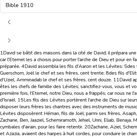
1
David se bâtit des maisons dans la cité de David; il prépara une 
car l'Eternel les a choisis pour porter l'arche de Dieu et pour en fa
préparée.
4
David assembla les fils d'Aaron et les Lévites:
5
des 
Guerschom, Joël le chef et ses frères, cent trente;
8
des fils d'El
d'Uziel, Amminadab le chef et ses frères, cent douze.
11
David ap
êtes les chefs de famille des Lévites; sanctifiez-vous, vous et vos 
première fois, l'Eternel, notre Dieu, nous a frappés; car nous ne l'
d'Israël.
15
Les fils des Lévites portèrent l'arche de Dieu sur leu
disposer leurs frères les chantres avec des instruments de musiqu
Lévites disposèrent Héman, fils de Joël; parmi ses frères, Asaph, fi
Zacharie, Ben, Jaaziel, Schemiramoth, Jehiel, Unni, Eliab, Benaja, 
cymbales d'airain, pour les faire retentir.
20
Zacharie, Aziel, Schem
et Azazia, avaient des harpes à huit cordes, pour conduire le chan