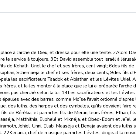
place à l'arche de Dieu, et dressa pour elle une tente.
2
Alors Dav
ire le service à toujours.
3
Et David assembla tout Israël à Jérusalem
fils de Kehath, Uriel le chef et ses frères, cent vingt;
6
des fils de 
itsaphan, Schemaeja le chef et ses frères, deux cents;
9
des fils d'
pela les sacrificateurs Tsadok et Abiathar, et les Lévites Uriel, 
frères, et faites monter à la place que je lui ai préparée l'arche de
avons pas cherché selon la loi.
14
Les sacrificateurs et les Lévites 
rs épaules avec des barres, comme Moïse l'avait ordonné d'après l
e, des luths, des harpes et des cymbales, qu'ils devaient faire r
ls de Bérékia; et parmi les fils de Merari, leurs frères, Ethan, fil
Maaséja, Matthithia, Eliphelé et Miknéja, et Obed-Edom et Jeïel, le
iramoth, Jehiel, Unni, Eliab, Maaséja et Benaja avaient des luths 
t.
22
Kenania, chef de musique parmi les Lévites, dirigeait la musique