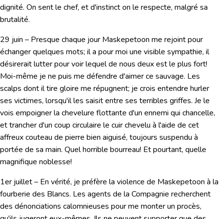
dignité. On sent le chef, et d'instinct on le respecte, malgré sa
brutalité.
29 juin
– Presque chaque jour Maskepetoon me rejoint pour
échanger quelques mots; il a pour moi une visible sympathie, il
désirerait lutter pour voir lequel de nous deux est le plus fort!
Moi-même je ne puis me défendre d'aimer ce sauvage. Les
scalps dont il tire gloire me répugnent; je crois entendre hurler
ses victimes, lorsqu'il les saisit entre ses terribles griffes. Je le
vois empoigner la chevelure flottante d'un ennemi qui chancelle,
et trancher d'un coup circulaire le cuir chevelu à l'aide de cet
affreux couteau de pierre bien aiguisé, toujours suspendu à
portée de sa main. Quel horrible bourreau! Et pourtant, quelle
magnifique noblesse!
1er juillet
– En vérité, je préfère la violence de Maskepetoon à la
fourberie des Blancs. Les agents de la Compagnie recherchent
des dénonciations calomnieuses pour me monter un procès,
qu'ils jugeront eux-mêmes. Ils ne peuvent supporter que des