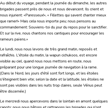
Au début du voyage, pendant la journée du dimanche, les autres
brigades passent près de nous et nous devancent. Ils crient et
nous injurient: «Paresseux!», « Fillettes qui savent chanter mieux
que ramer!» Mais cela nous importe peu; nous pensons au
commandement: Souviens-toi du jour du repos pour le sanctifier.
Et sur la rive, nous chantons nos cantiques pour encourager les
rameurs païens.»
Le lundi, nous nous levons de très grand matin, reposés et
rafraîchis. L'étoile du matin, la wapun cichukoos, est encore
visible au ciel, quand nous nous mettons en route, nous
préparant pour une longue journée de navigation à la rame.
(Dans le Nord, les jours d'été sont fort longs, et les étoiles
s'éteignent bien vite; selon la date et la latitude, les étoiles ne
sont pas visibles dans les nuits trop claires, seule Vénus peut
être discernée.)
Le mercredi nous apercevons dans le lointain en amont quelques
canots; nous nous hâtons et rattrapons les brigades qui n'ont