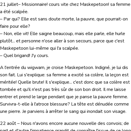
21 juillet
– Missionnaire! cours vite chez Maskepetoon! sa femme
a été scalpée.
– Par qui? Elle est sans doute morte, la pauvre, que pourrait-on
faire pour elle?
– Non, elle vit! Elle saigne beaucoup, mais elle parle, elle hurle
plutôt... et personne n'ose aller à son secours, parce que c'est
Maskepetoon lui-même qui l'a scalpée.
– Quel brigand! J'y cours.
A l'entrée du wigwam, je croise Maskepetoon. Indigné, je lui dis
son fait. Lui s'explique: sa femme a excité sa colère, la leçon est
méritée! Quelle brute! Il s'explique... c'est donc que sa colère est
tombée et qu'il n'est pas très sûr de son bon droit. Il me laisse
entrer et prend le large pendant que je panse la pauvre femme.
Survivra-t-elle à l'atroce blessure? La tête est dénudée comme
une pierre. Je parviens à arrêter le sang qui inondait son visage.
22 août
– Nous n'avons encore aucune nouvelle des convois; de
part et d'autre l'impatience grandit de connaître l'issue de ce long