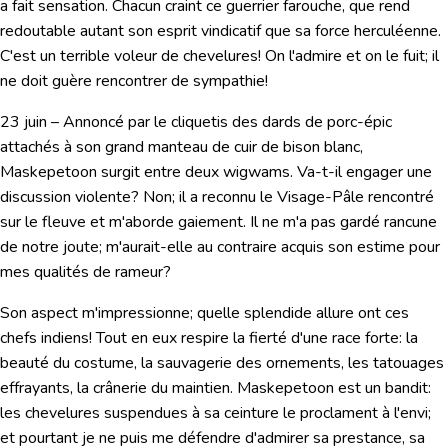
a fait sensation. Chacun craint ce guerrier farouche, que rend
redoutable autant son esprit vindicatif que sa force herculéenne.
C'est un terrible voleur de chevelures! On l'admire et on le fuit; il
ne doit guère rencontrer de sympathie!
23 juin
– Annoncé par le cliquetis des dards de porc-épic
attachés à son grand manteau de cuir de bison blanc,
Maskepetoon surgit entre deux wigwams. Va-t-il engager une
discussion violente? Non; il a reconnu le Visage-Pâle rencontré
sur le fleuve et m'aborde gaiement. Il ne m'a pas gardé rancune
de notre joute; m'aurait-elle au contraire acquis son estime pour
mes qualités de rameur?
Son aspect m'impressionne; quelle splendide allure ont ces
chefs indiens! Tout en eux respire la fierté d'une race forte: la
beauté du costume, la sauvagerie des ornements, les tatouages
effrayants, la crânerie du maintien. Maskepetoon est un bandit:
les chevelures suspendues à sa ceinture le proclament à l'envi;
et pourtant je ne puis me défendre d'admirer sa prestance, sa