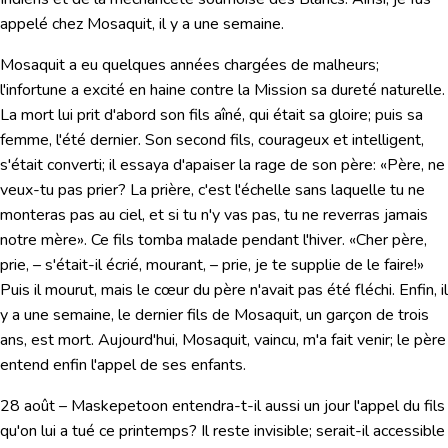
appelé chez Mosaquit, il y a une semaine.
Mosaquit a eu quelques années chargées de malheurs;
l'infortune a excité en haine contre la Mission sa dureté naturelle.
La mort lui prit d'abord son fils aîné, qui était sa gloire; puis sa
femme, l'été dernier. Son second fils, courageux et intelligent,
s'était converti; il essaya d'apaiser la rage de son père: «Père, ne
veux-tu pas prier? La prière, c'est l'échelle sans laquelle tu ne
monteras pas au ciel, et si tu n'y vas pas, tu ne reverras jamais
notre mère». Ce fils tomba malade pendant l'hiver. «
Cher père,
prie, – s'était-il écrié, mourant, – prie, je te supplie de le faire!»
Puis il mourut, mais le cœur du père n'avait pas été fléchi. Enfin, il
y a une semaine, le dernier fils de Mosaquit, un garçon de trois
ans, est mort. Aujourd'hui, Mosaquit, vaincu, m'a fait venir; le père
entend enfin l'appel de ses enfants.
28 août
– Maskepetoon entendra-t-il aussi un jour l'appel du fils
qu'on lui a tué ce printemps? Il reste invisible; serait-il accessible