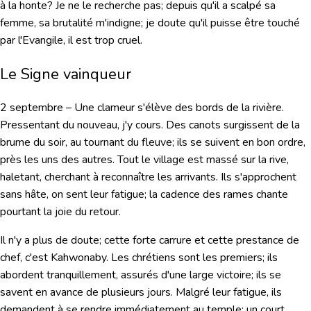
à la honte? Je ne le recherche pas; depuis qu'il a scalpé sa
femme, sa brutalité m'indigne; je doute qu'il puisse être touché
par l'Evangile, il est trop cruel.
Le Signe vainqueur
2 septembre
– Une clameur s'élève des bords de la rivière.
Pressentant du nouveau, j'y cours. Des canots surgissent de la
brume du soir, au tournant du fleuve; ils se suivent en bon ordre,
près les uns des autres. Tout le village est massé sur la rive,
haletant, cherchant à reconnaître les arrivants. Ils s'approchent
sans hâte, on sent leur fatigue; la cadence des rames chante
pourtant la joie du retour.
Il n'y a plus de doute; cette forte carrure et cette prestance de
chef, c'est Kahwonaby. Les chrétiens sont les premiers; ils
abordent tranquillement, assurés d'une large victoire; ils se
savent en avance de plusieurs jours. Malgré leur fatigue, ils
demandent à se rendre immédiatement au temple; un court