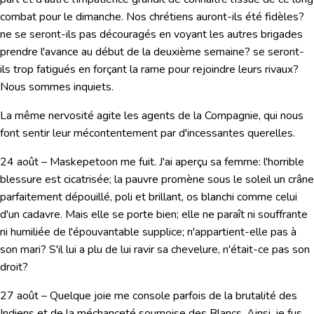
combat pour le dimanche. Nos chrétiens auront-ils été fidèles?
ne se seront-ils pas découragés en voyant les autres brigades
prendre l'avance au début de la deuxième semaine? se seront-
ils trop fatigués en forçant la rame pour rejoindre leurs rivaux?
Nous sommes inquiets.
La même nervosité agite les agents de la Compagnie, qui nous
font sentir leur mécontentement par d'incessantes querelles.
24 août
– Maskepetoon me fuit. J'ai aperçu sa femme: l'horrible
blessure est cicatrisée; la pauvre promène sous le soleil un crâne
parfaitement dépouillé, poli et brillant, os blanchi comme celui
d'un cadavre. Mais elle se porte bien; elle ne paraît ni souffrante
ni humiliée de l'épouvantable supplice; n'appartient-elle pas à
son mari? S'il lui a plu de lui ravir sa chevelure, n'était-ce pas son
droit?
27 août
– Quelque joie me console parfois de la brutalité des
Indiens et de la méchanceté sournoise des Blancs. Ainsi, je fus