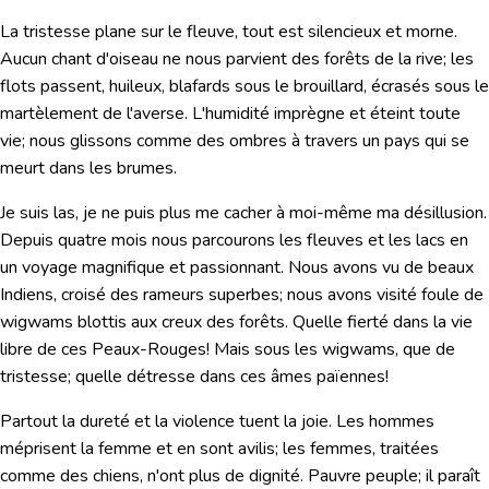
La tristesse plane sur le fleuve, tout est silencieux et morne.
Aucun chant d'oiseau ne nous parvient des forêts de la rive; les
flots passent, huileux, blafards sous le brouillard, écrasés sous le
martèlement de l'averse. L'humidité imprègne et éteint toute
vie; nous glissons comme des ombres à travers un pays qui se
meurt dans les brumes.
Je suis las, je ne puis plus me cacher à moi-même ma désillusion.
Depuis quatre mois nous parcourons les fleuves et les lacs en
un voyage magnifique et passionnant. Nous avons vu de beaux
Indiens, croisé des rameurs superbes; nous avons visité foule de
wigwams blottis aux creux des forêts. Quelle fierté dans la vie
libre de ces Peaux-Rouges! Mais sous les wigwams, que de
tristesse; quelle détresse dans ces âmes païennes!
Partout la dureté et la violence tuent la joie. Les hommes
méprisent la femme et en sont avilis; les femmes, traitées
comme des chiens, n'ont plus de dignité. Pauvre peuple; il paraît