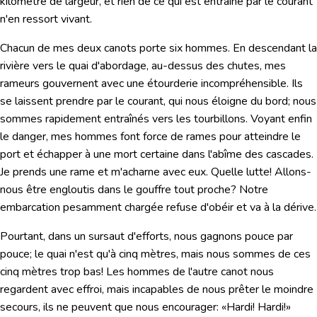
kilomètre de largeur, et rien de ce qui est entraîné par le courant
n'en ressort vivant.
Chacun de mes deux canots porte six hommes. En descendant la
rivière vers le quai d'abordage, au-dessus des chutes, mes
rameurs gouvernent avec une étourderie incompréhensible. Ils
se laissent prendre par le courant, qui nous éloigne du bord; nous
sommes rapidement entraînés vers les tourbillons. Voyant enfin
le danger, mes hommes font force de rames pour atteindre le
port et échapper à une mort certaine dans l'abîme des cascades.
Je prends une rame et m'acharne avec eux. Quelle lutte! Allons-
nous être engloutis dans le gouffre tout proche? Notre
embarcation pesamment chargée refuse d'obéir et va à la dérive.
Pourtant, dans un sursaut d'efforts, nous gagnons pouce par
pouce; le quai n'est qu'à cinq mètres, mais nous sommes de ces
cinq mètres trop bas! Les hommes de l'autre canot nous
regardent avec effroi, mais incapables de nous prêter le moindre
secours, ils ne peuvent que nous encourager: «Hardi! Hardi!»