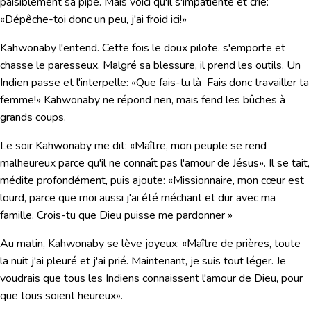
paisiblement sa pipe. Mais voici qu'il s'impatiente et crie:
«Dépêche-toi donc un peu, j'ai froid ici!»
Kahwonaby l'entend. Cette fois le doux pilote. s'emporte et
chasse le paresseux. Malgré sa blessure, il prend les outils. Un
Indien passe et l'interpelle:
«Que fais-tu là Fais donc travailler ta
femme!»
Kahwonaby ne répond rien, mais fend les bûches à
grands coups.
Le soir Kahwonaby me dit:
«Maître, mon peuple se rend
malheureux parce qu'il ne connaît pas l'amour de Jésus»
. Il se tait,
médite profondément, puis ajoute:
«Missionnaire, mon cœur est
lourd, parce que moi aussi j'ai été méchant et dur avec ma
famille. Crois-tu que Dieu puisse me pardonner »
Au matin, Kahwonaby se lève joyeux:
«Maître de prières, toute
la nuit j'ai pleuré et j'ai prié. Maintenant, je suis tout léger. Je
voudrais que tous les Indiens connaissent l'amour de Dieu, pour
que tous soient heureux».