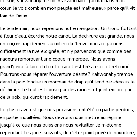
Le soir, Kahwonaby me dit:
«Missionnaire, j'ai mal dans mon
cœur. Je vois combien mon peuple est malheureux parce qu'il vit
loin de Dieu».
Le lendemain, nous reprenons notre navigation. Un tronc, flottant
à fleur d'eau, écorche notre canot. La déchirure est grande, nous
enfonçons rapidement au milieu du fleuve; nous regagnons
difficilement la rive éloignée, et n'y parvenons que comme des
nageurs remorquant une coque immergée. Nous avons
grand'peine à faire du feu. Le canot est tiré au sec et retourné.
Pourrons-nous réparer l'ouverture béante? Kahwonaby trempe
dans la poix fondue un morceau de drap qu'il tend par-dessus la
déchirure. Le tout est cousu par des racines et joint encore par
de la poix, qui durcit rapidement.
Le plus grave est que nos provisions ont été en partie perdues,
en partie mouillées. Nous devrons nous mettre au régime
jusqu'à ce que nous puissions nous ravitailler. Je m'étonne
cependant, les jours suivants, de n'être point privé de nourriture,