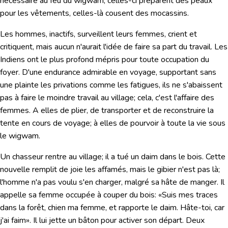
nécessaire au feu du wigwam; celles-ci préparent des peaux
pour les vêtements, celles-là cousent des mocassins.
Les hommes, inactifs, surveillent leurs femmes, crient et
critiquent, mais aucun n'aurait l'idée de faire sa part du travail. Les
Indiens ont le plus profond mépris pour toute occupation du
foyer. D'une endurance admirable en voyage, supportant sans
une plainte les privations comme les fatigues, ils ne s'abaissent
pas à faire le moindre travail au village; cela, c'est l'affaire des
femmes. A elles de plier, de transporter et de reconstruire la
tente en cours de voyage; à elles de pourvoir à toute la vie sous
le wigwam.
Un chasseur rentre au village; il a tué un daim dans le bois. Cette
nouvelle remplit de joie les affamés, mais le gibier n'est pas là;
l'homme n'a pas voulu s'en charger, malgré sa hâte de manger. Il
appelle sa femme occupée à couper du bois:
«Suis mes traces
dans la forêt, chien ma femme, et rapporte le daim. Hâte-toi, car
j'ai faim»
. Il lui jette un bâton pour activer son départ. Deux