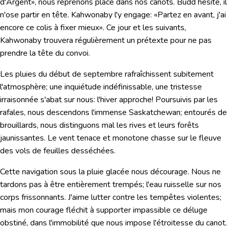
d'Argent», nous reprenons place dans nos canots. Budd hésite, il
n'ose partir en tête. Kahwonaby l'y engage:
«Partez en avant, j'ai
encore ce colis à fixer mieux»
. Ce jour et les suivants,
Kahwonaby trouvera régulièrement un prétexte pour ne pas
prendre la tête du convoi.
Les pluies du début de septembre rafraîchissent subitement
l'atmosphère; une inquiétude indéfinissable, une tristesse
irraisonnée s'abat sur nous: l'hiver approche! Poursuivis par les
rafales, nous descendons l'immense Saskatchewan; entourés de
brouillards, nous distinguons mal les rives et leurs forêts
jaunissantes. Le vent tenace et monotone chasse sur le fleuve
des vols de feuilles desséchées.
Cette navigation sous la pluie glacée nous décourage. Nous ne
tardons pas à être entièrement trempés; l'eau ruisselle sur nos
corps frissonnants. J'aime lutter contre les tempêtes violentes;
mais mon courage fléchit à supporter impassible ce déluge
obstiné, dans l'immobilité que nous impose l'étroitesse du canot.