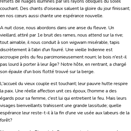
reflets de nuages illuminés par les rayons obliques du soleil
couchant. Des chants d'oiseaux saluent la gloire du jour finissant;
en nos cœurs aussi chante une espérance nouvelle.
A nuit close, nous abordons dans une anse du fleuve. Un
vieillard, attiré par 1e bruit des rames, nous attend sur la rive;
tout aimable, il nous conduit à son wigwam misérable, tapis
discrètement à l'abri d'un fourré. Une vieille Indienne est
accroupie près du feu parcimonieusement nourri; le bois n'est-il
pas lourd à porter à leur âge? Notre hôte, en rentrant, a chargé
son épaule d'un bois flotté trouvé sur la berge.
L'accueil du vieux couple est touchant; leur pauvre hutte respire
la paix. Une réelle affection unit ces époux, l'homme a des
égards pour sa femme, c'est lui qui entretient le feu. Mais leurs
visages bienveillants trahissent une grande lassitude; quelle
espérance leur reste-t-il à la fin d'une vie usée aux labeurs de la
forêt?