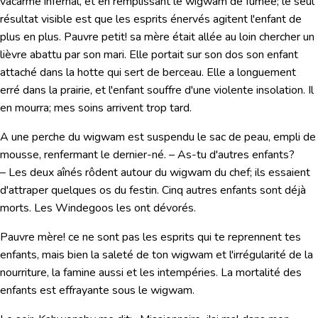
vacarme infernal, et en remplissant le wigwam de fumée; le seul
résultat visible est que les esprits énervés agitent l'enfant de
plus en plus. Pauvre petit! sa mère était allée au loin chercher un
lièvre abattu par son mari. Elle portait sur son dos son enfant
attaché dans la hotte qui sert de berceau. Elle a longuement
erré dans la prairie, et l'enfant souffre d'une violente insolation. Il
en mourra; mes soins arrivent trop tard.
A une perche du wigwam est suspendu le sac de peau, empli de
mousse, renfermant le dernier-né. – As-tu d'autres enfants?
– Les deux aînés rôdent autour du wigwam du chef; ils essaient
d'attraper quelques os du festin. Cinq autres enfants sont déjà
morts. Les Windegoos les ont dévorés.
Pauvre mère! ce ne sont pas les esprits qui te reprennent tes
enfants, mais bien la saleté de ton wigwam et l'irrégularité de la
nourriture, la famine aussi et les intempéries. La mortalité des
enfants est effrayante sous le wigwam.