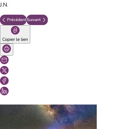
J.N.
Précédent
Suivant
Copier le lien
Vous aimeriez peut-être aussi...