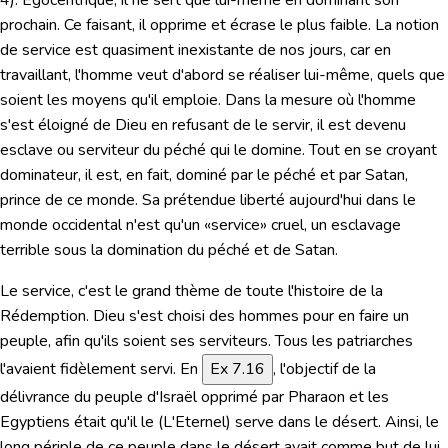
4
). Egocentrique, il ne sert que lui-même en dominant son
prochain. Ce faisant, il opprime et écrase le plus faible. La notion
de service est quasiment inexistante de nos jours, car en
travaillant, l'homme veut d'abord se réaliser lui-même, quels que
soient les moyens qu'il emploie. Dans la mesure où l'homme
s'est éloigné de Dieu en refusant de le servir, il est devenu
esclave ou serviteur du péché qui le domine. Tout en se croyant
dominateur, il est, en fait, dominé par le péché et par Satan,
prince de ce monde. Sa prétendue liberté aujourd'hui dans le
monde occidental n'est qu'un «service» cruel, un esclavage
terrible sous la domination du péché et de Satan.
Le service, c'est le grand thème de toute l'histoire de la
Rédemption. Dieu s'est choisi des hommes pour en faire un
peuple, afin qu'ils soient ses serviteurs. Tous les patriarches
l'avaient fidèlement servi.
En
Ex 7.16
, l'objectif de la
délivrance du peuple d'Israël opprimé par Pharaon et les
Egyptiens était qu'il le (L'Eternel)
serve dans le désert.
Ainsi, le
long périple de ce peuple dans le désert avait comme but de lui