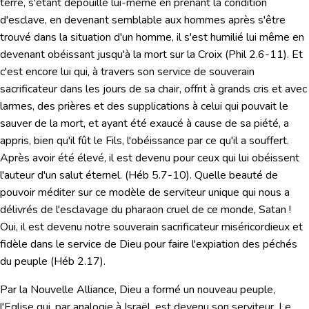
terre,
s'étant dépouillé lui-même en prenant la condition
d'esclave, en devenant semblable aux hommes après s'être
trouvé dans la situation d'un homme, il s'est humilié lui même en
devenant obéissant jusqu'à la mort sur la Croix
(
Phil 2.6-11
). Et
c'est encore lui qui, à travers son service de souverain
sacrificateur dans les jours de sa chair, offrit à grands cris et avec
larmes, des prières et des supplications à celui qui pouvait le
sauver de la mort, et ayant été exaucé à cause de sa piété,
a
appris, bien qu'il fût le Fils, l'obéissance par ce qu'il a souffert.
Après avoir été élevé, il est devenu pour ceux qui lui obéissent
l'auteur d'un salut éternel. (
Héb 5.7-10
). Quelle beauté de
pouvoir méditer sur ce modèle de serviteur unique qui nous a
délivrés de l'esclavage du pharaon cruel de ce monde, Satan !
Oui, il est devenu notre souverain sacrificateur miséricordieux et
fidèle dans le service de Dieu pour faire l'expiation des péchés
du peuple (
Héb 2.17
).
Par la Nouvelle Alliance,
Dieu a formé un nouveau peuple,
l'Eglise
qui, par analogie à Israël, est
devenu son serviteur
. Le