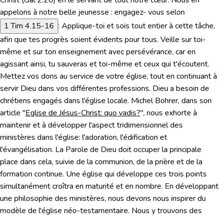
Christ (
Gal 2.20
) en le servant de tout notre cœur. Nous en
appelons à notre belle jeunesse : engagez- vous selon
1 Tim 4.15-16
:
Applique-toi et sois tout entier à cette tâche,
afin que tes progrès soient évidents pour tous. Veille sur toi-
même et sur ton enseignement avec persévérance, car en
agissant ainsi, tu sauveras et toi-même et ceux qui t'écoutent.
Mettez vos dons au service de votre église, tout en continuant à
servir Dieu dans vos différentes professions. Dieu a besoin de
chrétiens engagés dans l'église locale. Michel Bohrer, dans son
article "
Eglise de Jésus-Christ: quo vadis?
", nous exhorte à
maintenir et à développer l'aspect tridimensionnel des
ministères dans l'église: l'adoration, l'édification et
l'évangélisation. La Parole de Dieu doit occuper la principale
place dans cela, suivie de la communion, de la prière et de la
formation continue. Une église qui développe ces trois points
simultanément croîtra en maturité et en nombre. En développant
une philosophie des ministères, nous devons nous inspirer du
modèle de l'église néo-testamentaire. Nous y trouvons des