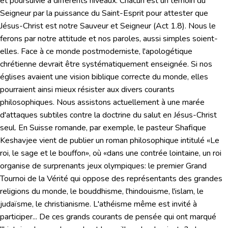
et poursuivie à différents niveaux. Chacun est un témoin du
Seigneur par la puissance du Saint-Esprit pour attester que
Jésus-Christ est notre Sauveur et Seigneur (
Act 1.8
). Nous le
ferons par notre attitude et nos paroles, aussi simples soient-
elles. Face à ce monde postmoderniste, l'apologétique
chrétienne devrait être systématiquement enseignée.
Si nos
églises avaient une vision biblique correcte du monde
, elles
pourraient ainsi mieux résister aux divers courants
philosophiques. Nous assistons actuellement à une marée
d'attaques subtiles contre la doctrine du salut en Jésus-Christ
seul. En Suisse romande, par exemple, le pasteur Shafique
Keshavjee vient de publier un roman philosophique intitulé «Le
roi, le sage et le bouffon», où «dans une contrée lointaine, un roi
organise de surprenants jeux olympiques: le premier Grand
Tournoi de la Vérité qui oppose des représentants des grandes
religions du monde, le bouddhisme, l'hindouisme, l'islam, le
judaïsme, le christianisme. L'athéisme même est invité à
participer... De ces grands courants de pensée qui ont marqué