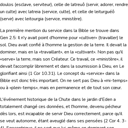
doulos
(esclave, serviteur), celle de
latreuô
(servir, adorer, rendre
un culte) avec
latreia
(service, culte), et celle de
leiturguéô
(servir) avec
leitourgia
(service, ministère).
La première mention du service dans la Bible se trouve dans
Gen 2.5
:
Il n'y avait point d'homme pour «cultiver» (travailler) le
sol.
Dieu avait confié à l'homme la gestion de la terre. Il devait la
dominer, mais en la «
travaillant
», en la «cultivant». Non pas qu'il
«serve» la terre, mais son Créateur. Ce travail, ce «
ministère
», il
devait l'accomplir librement et dans la soumission à Dieu, en Le
glorifiant ainsi (
1 Cor 10.31
). Le concept du «service» dans la
Bible est donc très important. On ne sert pas Dieu à «mi-temps»
ou à «plein-temps», mais en permanence et de tout son cœur.
L'événement historique de la Chute
dans le jardin d'Eden a
totalement changé ces données, et l'homme, devenu pécheur
dès lors, est incapable de servir Dieu correctement, parce qu'il
se veut autonome, étant
aveuglé dans ses pensées
(
2 Cor 4. 3-