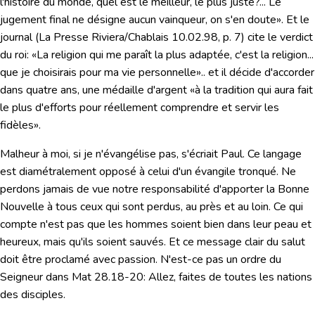
l'histoire du monde, quel est le meilleur, le plus juste?... Le
jugement final ne désigne aucun vainqueur, on s'en doute». Et le
journal (La Presse Riviera/
Chablais 10.02
.98, p. 7) cite le verdict
du roi: «La religion qui me paraît la plus adaptée, c'est la religion...
que je choisirais pour ma vie personnelle».. et il décide d'accorder
dans quatre ans, une médaille d'argent «à la tradition qui aura fait
le plus d'efforts pour réellement comprendre et servir les
fidèles».
Malheur à moi, si je n'évangélise pas
, s'écriait Paul. Ce langage
est diamétralement opposé à celui d'un évangile tronqué. Ne
perdons jamais de vue notre responsabilité d'apporter la Bonne
Nouvelle à tous ceux qui sont perdus, au près et au loin. Ce qui
compte n'est pas que les hommes soient bien dans leur peau et
heureux, mais qu'ils soient sauvés. Et ce message clair du salut
doit être proclamé avec passion. N'est-
ce pas un ordre du
Seigneur dans Mat 28.18-20
:
Allez, faites de toutes les nations
des disciples.