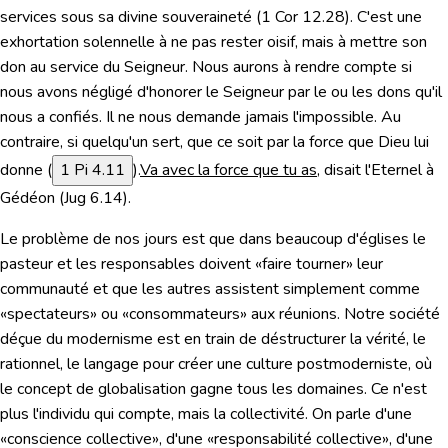
services sous sa divine souveraineté (
1 Cor 12.28
). C'est une
exhortation solennelle à ne pas rester oisif, mais à mettre son
don au service du Seigneur. Nous aurons à rendre compte si
nous avons négligé d'honorer le Seigneur par le ou les dons qu'il
nous a confiés. Il ne nous demande jamais l'impossible. Au
contraire,
si quelqu'un sert, que ce soit par la force que Dieu lui
donne
(
1 Pi 4.11
).
Va avec la force que tu as
, disait l'Eternel à
Gédéon
(
Jug 6.14
).
Le problème de nos jours est que dans beaucoup d'églises le
pasteur et les responsables doivent «faire tourner» leur
communauté et que les autres assistent simplement comme
«
spectateurs
» ou «
consommateurs
» aux réunions. Notre société
déçue du modernisme est en train de déstructurer la vérité, le
rationnel, le langage pour créer une culture postmoderniste, où
le concept de globalisation gagne tous les domaines. Ce n'est
plus l'individu qui compte, mais la collectivité. On parle d'une
«conscience collective», d'une «responsabilité collective», d'une