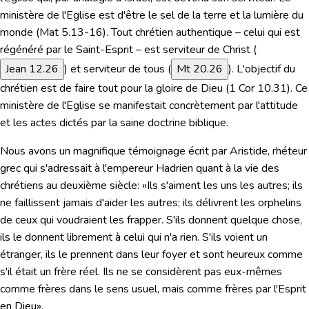
ministère de l'Eglise est
d'être le sel de la terre et la lumière du
monde
(
Mat 5.13-16
). Tout chrétien authentique – celui qui est
régénéré par le Saint-Esprit – est serviteur de Christ (
Jean 12.26
) et serviteur de tous (
Mt 20.26
). L'objectif du
chrétien est de faire tout
pour la gloire de Dieu
(
1 Cor 10.31
). Ce
ministère de l'Eglise se manifestait concrètement par l'attitude
et les actes dictés par la saine doctrine biblique.
Nous avons un magnifique témoignage écrit par Aristide, rhéteur
grec qui s'adressait à l'empereur Hadrien quant à la vie des
chrétiens au deuxième siècle:
«Ils s'aiment les uns les autres; ils
ne faillissent jamais d'aider les autres; ils délivrent les orphelins
de ceux qui voudraient les frapper. S'ils donnent quelque chose,
ils le donnent librement à celui qui n'a rien. S'ils voient un
étranger, ils le prennent dans leur foyer et sont heureux comme
s'il était un frère réel. Ils ne se considèrent pas eux-mêmes
comme frères dans le sens usuel, mais comme frères par l'Esprit
en Dieu».