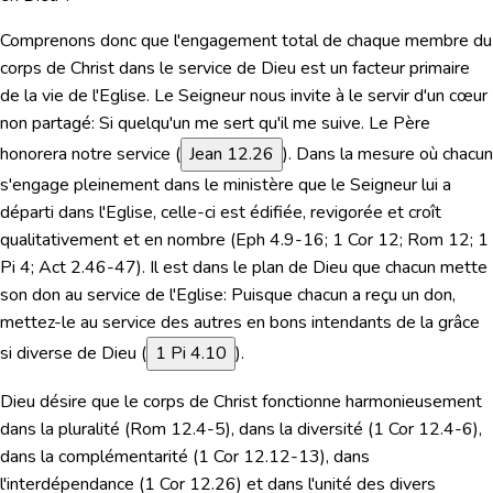
Comprenons donc que l'engagement total de chaque membre du
corps de Christ dans le service de Dieu est un facteur primaire
de la vie de l'Eglise. Le Seigneur nous invite à le servir d'un cœur
non partagé: Si quelqu'un me sert qu'il me suive. Le Père
honorera notre service (
Jean 12.26
). Dans la mesure où chacun
s'engage pleinement dans le ministère que le Seigneur lui a
départi dans l'Eglise, celle-ci est édifiée, revigorée et croît
qualitativement et en nombre (
Eph 4.9-16
; 1 Cor 12; Rom 12; 1
Pi 4;
Act 2.46-47
). Il est dans le plan de Dieu que chacun mette
son don au service de l'Eglise:
Puisque chacun a reçu un don,
mettez-le au service des autres en bons intendants de la grâce
si diverse de Dieu
(
1 Pi 4.10
).
Dieu désire que le corps de Christ fonctionne harmonieusement
dans la pluralité (
Rom 12.4-5
), dans la diversité (
1 Cor 12.4-6
),
dans la complémentarité (
1 Cor 12.12-13
), dans
l'interdépendance (
1 Cor 12.26
) et dans l'unité des divers