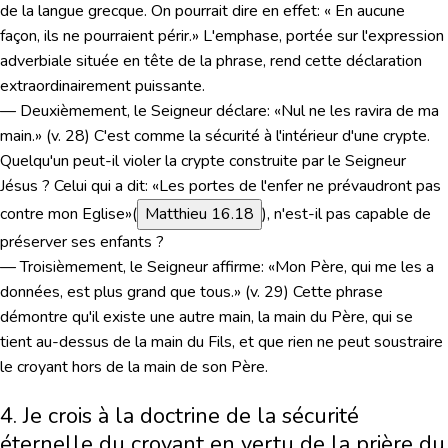
de la langue grecque. On pourrait dire en effet: « En aucune
façon, ils ne pourraient périr.» L'emphase, portée sur l'expression
adverbiale située en tête de la phrase, rend cette déclaration
extraordinairement puissante.
— Deuxièmement, le Seigneur déclare:
«Nul ne les ravira de ma
main.»
(v. 28) C'est comme la sécurité à l'intérieur d'une crypte.
Quelqu'un peut-il violer la crypte construite par le Seigneur
Jésus ? Celui qui a dit:
«Les portes de l'enfer ne prévaudront pas
contre mon Eglise»
(
Matthieu 16.18
)
, n'est-il pas capable de
préserver ses enfants ?
— Troisièmement, le Seigneur affirme:
«Mon Père, qui me les a
données, est plus grand que tous.»
(v. 29) Cette phrase
démontre qu'il existe une autre main, la main du Père, qui se
tient au-dessus de la main du Fils, et que rien ne peut soustraire
le croyant hors de la main de son Père.
4. Je crois à la doctrine de la sécurité
éternelle du croyant en vertu de la prière du