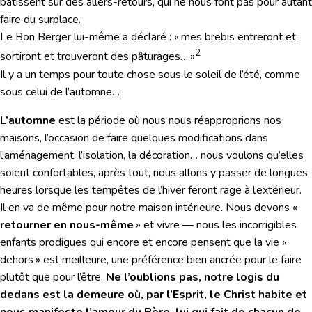
bâtissent sur des allers-retours, qui ne nous font pas pour autant
faire du surplace.
Le Bon Berger lui-même a déclaré : « mes brebis entreront et
2
sortiront et trouveront des pâturages… »
Il y a un temps pour toute chose sous le soleil de l’été, comme
sous celui de l’automne…
L’automne
est la période où nous nous réapproprions nos
maisons, l’occasion de faire quelques modifications dans
l’aménagement, l’isolation, la décoration… nous voulons qu’elles
soient confortables, après tout, nous allons y passer de longues
heures lorsque les tempêtes de l’hiver feront rage à l’extérieur.
Il en va de même pour notre maison intérieure. Nous devons «
retourner en nous-même
» et vivre — nous les incorrigibles
enfants prodigues qui encore et encore pensent que la vie «
dehors » est meilleure, une préférence bien ancrée pour le faire
plutôt que pour l’être.
Ne l’oublions pas, notre logis du
dedans est la demeure où, par l’Esprit, le Christ habite et
nous manifeste l’amour du Père, lui qui fait de chacun de