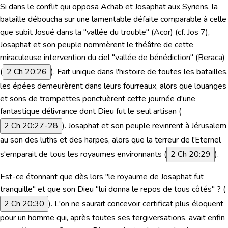
Si dans le conflit qui opposa Achab et Josaphat aux Syriens, la
bataille déboucha sur une lamentable défaite comparable à celle
que subit Josué dans la "vallée du trouble" (Acor) (cf. Jos 7),
Josaphat et son peuple nommèrent le théâtre de cette
miraculeuse intervention du ciel "vallée de bénédiction" (Beraca)
(
2 Ch 20:26
). Fait unique dans l'histoire de toutes les batailles,
les épées demeurèrent dans leurs fourreaux, alors que louanges
et sons de trompettes ponctuèrent cette journée d'une
fantastique délivrance dont Dieu fut le seul artisan (
2 Ch 20:27-28
). Josaphat et son peuple revinrent à Jérusalem
au son des luths et des harpes, alors que la terreur de l'Eternel
s'emparait de tous les royaumes environnants (
2 Ch 20:29
).
Est-ce étonnant que dès lors "le royaume de Josaphat fut
tranquille" et que son Dieu "lui donna le repos de tous côtés" ? (
2 Ch 20:30
). L'on ne saurait concevoir certificat plus éloquent
pour un homme qui, après toutes ses tergiversations, avait enfin