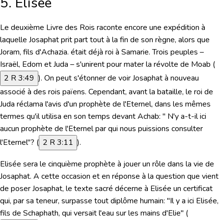
5. Elisée
Le deuxième Livre des Rois raconte encore une expédition à
laquelle Josaphat prit part tout à la fin de son règne, alors que
Joram, fils d'Achazia. était déjà roi à Samarie. Trois peuples –
Israël, Edom et Juda – s'unirent pour mater la révolte de Moab (
2 R 3:49
). On peut s'étonner de voir Josaphat à nouveau
associé à des rois païens. Cependant, avant la bataille, le roi de
Juda réclama l'avis d'un prophète de l'Eternel, dans les mêmes
termes qu'il utilisa en son temps devant Achab:
" N'y a-t-il ici
aucun prophète de l'Eternel par qui nous puissions consulter
l'Eternel"?
(
2 R 3:11
).
Elisée sera le cinquième prophète à jouer un rôle dans la vie de
Josaphat. A cette occasion et en réponse à la question que vient
de poser Josaphat, le texte sacré décerne à Elisée un certificat
qui, par sa teneur, surpasse tout diplôme humain:
"Il y a ici Elisée,
fils de Schaphath, qui versait l'eau sur les mains d'Elie"
(