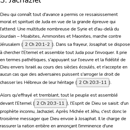
Dieu qui connaît tout d'avance a permis ce ressaisissement
moral et spirituel de Juda en vue de la grande épreuve qui
l'attend: Une multitude nombreuse de Syrie et d'au-delà du
Jourdain – Moabites, Ammonites et Maonites, marche contre
Jérusalem (
2 Ch 20:1-2
). Dans sa frayeur, Josaphat se dispose
à chercher l'Eternel et assemble tout Juda pour l'invoquer. Il prie
en termes pathétiques, s'appuyant sur l'oeuvre et la fidélité de
Dieu envers Israël au cours des siècles écoulés, et n'accepte en
aucun cas que des adversaires puissent s'arroger le droit de
chasser les Hébreux de leur héritage (
2 Ch 20:3-11
).
Alors qu'effrayé et tremblant, tout le peuple est assemblé
devant l'Eternel (
2 Ch 20:3-11
), l'Esprit de Dieu se saisit: d'un
prophète inconnu, Jachaziel. Après Michée et Jéhu, c'est donc le
troisième messager que Dieu envoie à Josaphat. Il le charge de
rassurer la nation entière en annonçant l'imminence d'une