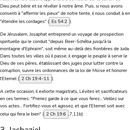
Dieu peut bénir et se révéler à notre âme. Puis, si nous avons
consenti à "affermir les pieux" de notre tente, il nous conduit à en
"étendre les cordages" (
Es 54:2
).
De Jérusalem, Josaphat entreprend un voyage de prospection
spirituelle qui le conduit "
depuis Beer-Schéba jusqu'à la
montagne d'Ephraïm
", soit même au-delà des frontières de Juda.
Dans toutes les villes où il passe, il engage le peuple à servir le
Dieu de ses pères, établissant des juges pour lutter contre la
corruption, suivre les ordonnances de la loi de Moïse et honorer
l'Eternel (
2 Ch 19:4-11
).
A cette occasion, il exhorte magistrats, Lévites et sacrificateurs
en ces termes:
"Prenez garde à ce que vous ferez... Veillez sur
vos actes... Fortifiez-vous et agissez, et que l'Eternel soit avec
celui qui fera le bien"
(
2 Ch 19:6
,7,11b).
3. Jachaziel