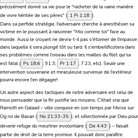
précisément donné sa vie pour le "racheter de la vaine manière
de vivre héritée de ses pères" (
1 Pi 1:18
).
Dans sa perfide stratégie, l'adversaire cherche à anesthésier sa
victime en le poussant à raisonner "Moi comme toi" face au
monde. Aussi le croyant ne devra-t-il pas s'étonner de l'impasse
dans laquelle il sera plongé tôt ou tard. Il s'emberlificotera dans
ses problèmes comme l'oiseau dans les mailles du filet qui lui
est fatal (
Ps 18:6
; 91:3;
Pr 1:17
; 7:23, etc). Seule une
intervention souveraine et miraculeuse survenue de l'extérieur
pourra encore l'en dégager!
Un autre aspect des tactiques de notre adversaire est celui de
nous persuader que la fin justifie les moyens. C'était vrai que
Ramoth en Galaad – ville conquise en son temps par Moïse sur
Og roi de Basan (
No 21:33-35
), et sélectionnée par Dieu pour
devenir refuge du meurtrier involontaire (
De 4:43
) – faisait
partie de droit de la terre promise. Il pouvait donc paraître