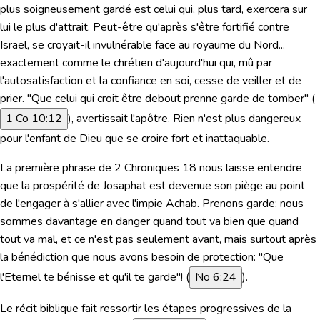
plus soigneusement gardé est celui qui, plus tard, exercera sur
lui le plus d'attrait. Peut-être qu'après s'être fortifié contre
Israël, se croyait-il invulnérable face au royaume du Nord...
exactement comme le chrétien d'aujourd'hui qui, mû par
l'autosatisfaction et la confiance en soi, cesse de veiller et de
prier.
"Que celui qui croit être debout prenne garde de tomber"
(
1 Co 10:12
), avertissait l'apôtre. Rien n'est plus dangereux
pour l'enfant de Dieu que se croire fort et inattaquable.
La première phrase de 2 Chroniques 18 nous laisse entendre
que la prospérité de Josaphat est devenue son piège au point
de l'engager à s'allier avec l'impie Achab. Prenons garde: nous
sommes davantage en danger quand tout va bien que quand
tout va mal, et ce n'est pas seulement avant, mais surtout après
la bénédiction que nous avons besoin de protection:
"Que
l'Eternel te bénisse et qu'il te garde"!
(
No 6:24
).
Le récit biblique fait ressortir
les étapes progressives de la