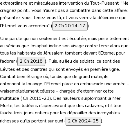
extraordinaire et miraculeuse intervention du Tout-Puissant:
"Ne
craignez point... Vous n'aurez pas à combattre dans cette affaire:
présentez-vous, tenez-vous là, et vous verrez la délivrance que
l'Eternel vous accordera"
(
2 Ch 20:14-17
).
Une parole qui non seulement est écoutée, mais prise tellement
au sérieux que Josaphat incline son visage contre terre alors que
tous les habitants de Jérusalem tombent devant l'Eternel pour
l'adorer (
2 Ch 20:18
). Puis, au lieu de soldats, ce sont des
Lévites et des chantres qui sont envoyés en première ligne.
Combat bien étrange où, tandis que de grand matin, ils
entonnent la louange, l'Eternel place en embuscade une armée –
vraisemblablement céleste – chargée d'exterminer cette
multitude (
Ch 20:19-23
). Des hauteurs surplombant la Mer
Morte, les Judéens n'apercevront que des cadavres, et il leur
faudra trois jours entiers pour les dépouiller des incroyables
richesses qu'ils portent sur eux! (
2 Ch 20:24-25
).