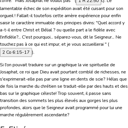
l'offre: "Mais Josaphat ne voulut pas " (
1 R 22:50
c). Le
lamentable échec de son expédition avait été cuisant pour son
orgueil ! Fallait-il toutefois cette amère expérience pour enfin
saisir le caractère immuable des principes divins:
"Quel accord y
a-t-il entre Christ et Bélial ? ou quelle part a le fidèle avec
l'infidèle?... C'est pourquoi... séparez-vous, dit le Seigneur... Ne
touchez pas à ce qui est impur, et je vous accueillerai "
(
2 Co 6:15-17
).
Si l'on pouvait traduire sur un graphique la vie spirituelle de
Josaphat, ce roi que Dieu avait pourtant comblé de richesses, ne
s'exprimerait-elle pas par une ligne en dents de scie? Hélas que
de fois la marche du chrétien se traduit-elle par des hauts et des
bas sur le graphique céleste! Trop souvent, il passe sans
transition des sommets les plus élevés aux gorges les plus
profondes, alors que le Seigneur avait programmé pour lui une
marche régulièrement ascendante?