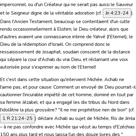
impersonnel, ou d'un Créateur qui ne serait pas aussi le Sauveur
et le Seigneur digne de la véritable adoration (cf.
Jn 4:23-24
).
Dans l'Ancien Testament, beaucoup se contentaient d'un culte
rendu occasionnellement à Elohim, le Dieu créateur, alors que
d'autres avaient une connaissance intime de Yahvé (l'Eternel), le
Dieu de la rédemption d'Israël. On comprend donc le
ressaisissement de Josaphat, soudain conscient de la distance
qui sépare la cour d'Achab du vrai Dieu, et réclamant une voix
autorisée pour s'exprimer au nom de l'Eternel!
Et c'est dans cette situation qu'intervient Michée. Achab ne
l'aime pas, et pour cause: Comment un envoyé de Dieu pourrait-il
cautionner l'incurable impiété de cet homme, dominé en tout par
sa femme Jézabel, et qui a engagé les dix tribus du Nord dans
l'idolâtrie la plus grossière?
"Il ne me prophétise rien de bon"
(cf.
1 R 21:24-25
) déclare Achab au sujet de Michée, fils de Jimla
– à ne pas confondre avec Michée qui vécut au temps d'Ezéchias
150 ans plus tard et nous laissa l'un des douze livres des "