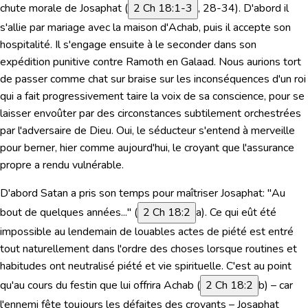
chute morale de Josaphat
(
2 Ch 18:1-3
, 28-34). D'abord il
s'allie par mariage avec la maison d'Achab, puis il accepte son
hospitalité. Il s'engage ensuite à le seconder dans son
expédition punitive contre Ramoth en Galaad. Nous aurions tort
de passer comme chat sur braise sur les inconséquences d'un roi
qui a fait progressivement taire la voix de sa conscience, pour se
laisser envoûter par des circonstances subtilement orchestrées
par l'adversaire de Dieu. Oui, le séducteur s'entend à merveille
pour berner, hier comme aujourd'hui, le croyant que l'assurance
propre a rendu vulnérable.
D'abord Satan a pris son temps pour maîtriser Josaphat:
"Au
bout de quelques années..."
(
2 Ch 18:2
a). Ce qui eût été
impossible au lendemain de louables actes de piété est entré
tout naturellement dans l'ordre des choses lorsque routines et
habitudes ont neutralisé piété et vie spirituelle. C'est au point
qu'au cours du festin que lui offrira Achab (
2 Ch 18:2
b) – car
l'ennemi fête toujours les défaites des croyants – Josaphat