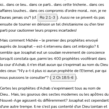
ici... dans ce lieu... dans ce parti... dans cette tricherie... dans ces
affaires louches... dans ces compromis d'ordre moral... non, je ne
l'aurais jamais cru"!
(cf.
Ro 2:1-3
). Aussi ne se privent-ils pas
ensuite de tourner en dérision un tel christianisme ou d'en tirer
parti pour cautionner leurs propres incartades!
Mais comment Michée – le premier des prophètes envoyé
auprès de Josaphat – est-il intervenu dans cet imbroglio? Il
semble que Josaphat eut un soudain revirement de conscience
lorsqu'il constata que, parmi les 400 prophètes vociférant dans
la cour d'Achab, il n'en était aucun qui s'exprimait au nom du Dieu
des cieux:
"N'y a-t-il plus ici aucun prophète de l'Eternel, par qui
nous puissions le consulter"?
(
2 Ch 18:5-6
).
Certes les prophètes d'Achab s'exprimaient tous au nom de
Dieu... Mais, les gourous des sectes modernes ou les apôtres du
Nouvel-Age agissent-ils différemment? Josaphat est cependant
d'une autre trempe. Il ne s'est pas contenté d'un Dieu lointain et