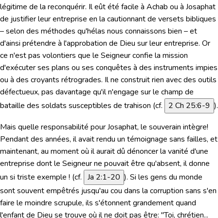
légitime de la reconquérir. Il eût été facile à Achab ou à Josaphat
de justifier leur entreprise en la cautionnant de versets bibliques
– selon des méthodes qu'hélas nous connaissons bien – et
d'ainsi prétendre à l'approbation de Dieu sur leur entreprise. Or
ce n'est pas volontiers que le Seigneur confie la mission
d'exécuter ses plans ou ses conquêtes à des instruments impies
ou à des croyants rétrogrades. Il ne construit rien avec des outils
défectueux, pas davantage qu'il n'engage sur le champ de
bataille des soldats susceptibles de trahison (cf.
2 Ch 25:6-9
).
Mais quelle responsabilité pour Josaphat, le souverain intègre!
Pendant des années, il avait rendu un témoignage sans failles, et
maintenant, au moment où il aurait dû dénoncer la vanité d'une
entreprise dont le Seigneur ne pouvait être qu'absent, il donne
un si triste exemple ! (cf.
Ja 2:1-20
). Si les gens du monde
sont souvent empêtrés jusqu'au cou dans la corruption sans s'en
faire le moindre scrupule, ils s'étonnent grandement quand
l'enfant de Dieu se trouve où il ne doit pas être:
"Toi, chrétien...