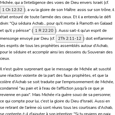
Michée, qui a l'intelligence des voies de Dieu envers Israël (cf.
1 Ch 12:32
), a vu la gloire de son Maître: assis sur son trône, il
était entouré de toute l'armée des cieux. Et il a entendu le défi
divin: "
Qui séduira Achab... pour qu'il monte à Ramoth en Galaad
et qu'il y périsse
" (
1 R 22:20
). Aussi sait-il qu'un esprit de
mensonge envoyé par Dieu (cf.
2Th 2:11-12
) doit enflammer
les esprits de tous les prophètes assemblés autour d'Achab,
pour le séduire et accomplir ainsi les desseins du Souverain des
cieux.
Il n'est guère surprenant que le message de Michée ait suscité
une réaction violente de la part des faux prophètes, et que la
colère d'Achab se soit traduite par l'emprisonnement de Michée,
condamné
"au pain et à l'eau de l'affliction jusqu'à ce que je
revienne en paix".
Mais Michée n'a guère souci de sa personne;
ce qui compte pour lui, c'est la gloire du Dieu d'Israël. Aussi en
se retirant de l'arène où sont réunis tous les courtisans d'Achab,
se contente-t-il d'ajouter à son intention:
"Si tu reviens en paix,