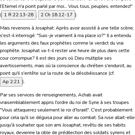
l'Eternel n'a point parlé par moi... Vous tous, peuples, entendez!"
(
1 R 22:13-28
;
2 Ch 18:12-17
).
Mais revenons à Josaphat: Après avoir assisté à une telle scène,
s'est-il interrogé: "Suis-je vraiment à ma place ici?" Il a entendu
les arguments des faux prophètes comme le verdict du vrai
prophète. Josaphat va-t-il rester une heure de plus dans cette
cour corrompue? Il est des jours où Dieu multiplie ses
avertissements, mais où la conscience du chrétien s'endurcit, au
point qu'il s'entête sur la route de la désobéissance (cf.
Ap 2:21
).
Par ses services de renseignements, Achab avait
vraisemblablement appris l'ordre du roi de Syrie à ses troupes
"Vous attaquerez seulement le roi d'Israël"
. C'est probablement
pour cela qu'il se déguisa pour aller au combat. Sa ruse allait-elle
jusqu'à souhaiter que son ami Josaphat, revêtu de ses habits
royaux, devienne la cible de prédilection des soldats syriens et