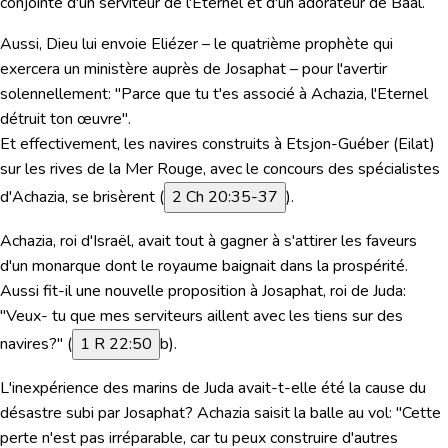
conjointe d'un serviteur de l'Eternel et d'un adorateur de Baal.
Aussi, Dieu lui envoie Eliézer – le quatrième prophète qui
exercera un ministère auprès de Josaphat – pour l'avertir
solennellement:
"Parce que tu t'es associé à Achazia, l'Eternel
détruit ton œuvre".
Et effectivement, les navires construits à Etsjon-Guéber (Eilat)
sur les rives de la Mer Rouge, avec le concours des spécialistes
d'Achazia, se brisèrent (
2 Ch 20:35-37
).
Achazia, roi d'Israël, avait tout à gagner à s'attirer les faveurs
d'un monarque dont le royaume baignait dans la prospérité.
Aussi fit-il une nouvelle proposition à Josaphat, roi de Juda:
"Veux- tu que mes serviteurs aillent avec les tiens sur des
navires?" (
1 R 22:50
b).
L'inexpérience des marins de Juda avait-t-elle été la cause du
désastre subi par Josaphat? Achazia saisit la balle au vol: "Cette
perte n'est pas irréparable, car tu peux construire d'autres