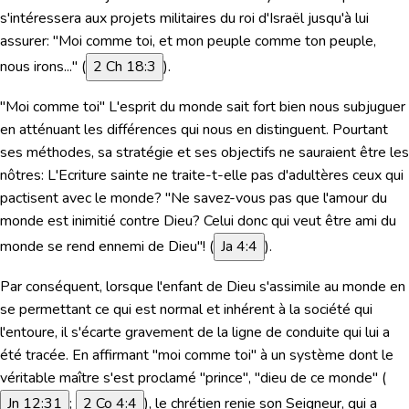
s'intéressera aux projets militaires du roi d'Israël jusqu'à lui
assurer:
"Moi comme toi, et mon peuple comme ton peuple,
nous irons..."
(
2 Ch 18:3
).
"Moi comme toi" L'esprit du monde sait fort bien nous subjuguer
en atténuant les différences qui nous en distinguent. Pourtant
ses méthodes, sa stratégie et ses objectifs ne sauraient être les
nôtres: L'Ecriture sainte ne traite-t-elle pas d'adultères ceux qui
pactisent avec le monde?
"Ne savez-vous pas que l'amour du
monde est inimitié contre Dieu? Celui donc qui veut être ami du
monde se rend ennemi de Dieu"!
(
Ja 4:4
).
Par conséquent, lorsque l'enfant de Dieu s'assimile au monde en
se permettant ce qui est normal et inhérent à la société qui
l'entoure, il s'écarte gravement de la ligne de conduite qui lui a
été tracée. En affirmant "
moi comme to
i" à un système dont le
véritable maître s'est proclamé "prince", "dieu de ce monde" (
Jn 12:31
;
2 Co 4:4
), le chrétien renie son Seigneur, qui a