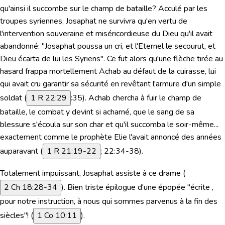
qu'ainsi il succombe sur le champ de bataille? Acculé par les
troupes syriennes, Josaphat ne survivra qu'en vertu de
l'intervention souveraine et miséricordieuse du Dieu qu'il avait
abandonné:
"Josaphat poussa un cri, et l'Eternel le secourut, et
Dieu écarta de lui les Syriens"
. Ce fut alors qu'une flèche tirée au
hasard frappa mortellement Achab au défaut de la cuirasse, lui
qui avait cru garantir sa sécurité en revêtant l'armure d'un simple
soldat (
1 R 22:29
:35). Achab chercha à fuir le champ de
bataille, le combat y devint si acharné, que le sang de sa
blessure s'écoula sur son char et qu'il succomba le soir-même...
exactement comme le prophète Elie l'avait annoncé des années
auparavant (
1 R 21:19-22
; 22:34-38).
Totalement impuissant, Josaphat assiste à ce drame (
2 Ch 18:28-34
). Bien triste épilogue d'une épopée
"écrite ,
pour notre instruction, à nous qui sommes parvenus à la fin des
siècles"!
(
1 Co 10:11
).