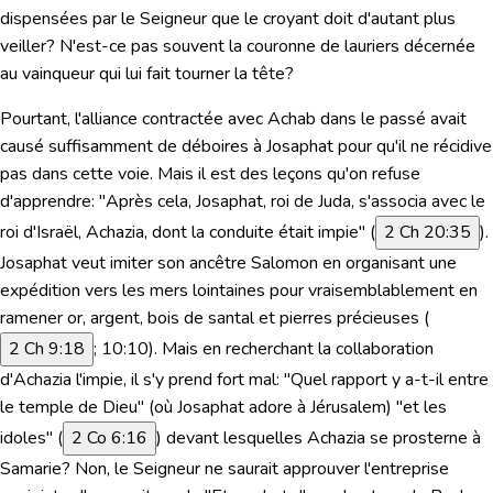
dispensées par le Seigneur que le croyant doit d'autant plus
veiller? N'est-ce pas souvent la couronne de lauriers décernée
au vainqueur qui lui fait tourner la tête?
Pourtant, l'alliance contractée avec Achab dans le passé avait
causé suffisamment de déboires à Josaphat pour qu'il ne récidive
pas dans cette voie. Mais il est des leçons qu'on refuse
d'apprendre:
"Après cela, Josaphat, roi de Juda, s'associa avec le
roi d'Israël, Achazia, dont la conduite était impie"
(
2 Ch 20:35
).
Josaphat veut imiter son ancêtre Salomon en organisant une
expédition vers les mers lointaines pour vraisemblablement en
ramener or, argent, bois de santal et pierres précieuses (
2 Ch 9:18
; 10:10). Mais en recherchant la collaboration
d'Achazia l'impie, il s'y prend fort mal: "Quel rapport y a-t-il entre
le temple de Dieu" (où Josaphat adore à Jérusalem) "et les
idoles" (
2 Co 6:16
) devant lesquelles Achazia se prosterne à
Samarie? Non, le Seigneur ne saurait approuver l'entreprise