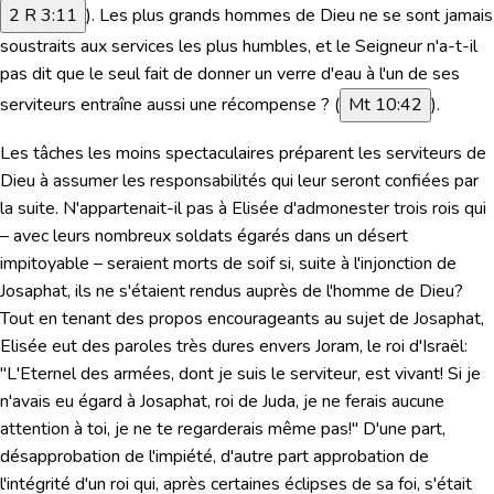
2 R 3:11
). Les plus grands hommes de Dieu ne se sont jamais
soustraits aux services les plus humbles, et le Seigneur n'a-t-il
pas dit que le seul fait de donner un verre d'eau à l'un de ses
serviteurs entraîne aussi une récompense ? (
Mt 10:42
).
Les tâches les moins spectaculaires préparent les serviteurs de
Dieu à assumer les responsabilités qui leur seront confiées par
la suite. N'appartenait-il pas à Elisée d'admonester trois rois qui
– avec leurs nombreux soldats égarés dans un désert
impitoyable – seraient morts de soif si, suite à l'injonction de
Josaphat, ils ne s'étaient rendus auprès de l'homme de Dieu?
Tout en tenant des propos encourageants au sujet de Josaphat,
Elisée eut des paroles très dures envers Joram, le roi d'Israël:
"L'Eternel des armées, dont je suis le serviteur, est vivant! Si je
n'avais eu égard à Josaphat, roi de Juda, je ne ferais aucune
attention à toi, je ne te regarderais même pas!"
D'une part,
désapprobation de l'impiété, d'autre part approbation de
l'intégrité d'un roi qui, après certaines éclipses de sa foi, s'était