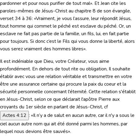
pardonner et pour nous purifier de tout mal»
. Et Jean cite les
paroles-mêmes de Jésus-Christ au chapitre 8 de son évangile,
verset 34 à 36:
«Vraiment, je vous l’assure, leur répondit Jésus,
tout homme qui commet le péché est esclave du péché. Or, un
esclave ne fait pas partie de la famille, un fils, lui, en fait partie
pour toujours. Si donc c’est le Fils qui vous donne la liberté, alors
vous serez vraiment des hommes libres»
.
Il est indéniable que Dieu, votre Créateur, vous aime
profondément. En dehors de tout rite ou obligation, Il souhaite
établir avec vous une relation véritable et transmettre en votre
être une assurance certaine qui procure la paix du coeur et la
sécurité personnelle concernant l'éternité. Cette relation s'établit
en Jésus-Christ, selon ce que déclarait l'apôtre Pierre aux
croyants du 1er siècle en parlant de Jésus-Christ,
cf
Actes 4:12
:
«Il n’y a de salut en aucun autre, car il n'y a sous le
ciel aucun autre nom qui ait été donné parmi les hommes, par
lequel nous devions être sauvés»
.