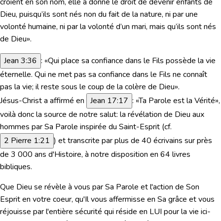
croient en son nom, elle a donné le droit de devenir enfants de
Dieu, puisqu’ils sont nés non du fait de la nature, ni par une
volonté humaine, ni par la volonté d’un mari, mais qu’ils sont nés
de Dieu»
.
Jean 3:36
:
«Qui place sa confiance dans le Fils possède la vie
éternelle. Qui ne met pas sa confiance dans le Fils ne connaît
pas la vie; il reste sous le coup de la colère de Dieu»
.
Jésus-
Christ a affirmé en
Jean 17:17
:
«Ta Parole est la Vérité»
,
voilà donc la source de notre salut: la révélation de Dieu aux
hommes par Sa Parole inspirée du Saint-Esprit (cf.
2 Pierre 1:21
) et transcrite par plus de 40 écrivains sur près
de 3 000 ans d'Histoire, à notre disposition en 64 livres
bibliques.
Que Dieu se révèle à vous par Sa Parole et l'action de Son
Esprit en votre coeur, qu'Il vous affermisse en Sa grâce et vous
réjouisse par l'entière sécurité qui réside en LUI pour la vie ici-