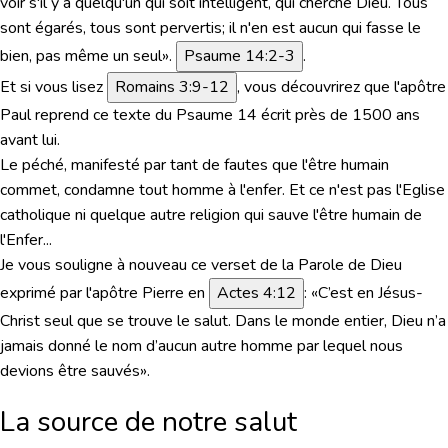
voir s'il y a quelqu'un qui soit intelligent, qui cherche Dieu. Tous
sont égarés, tous sont pervertis; il n'en est aucun qui fasse le
bien, pas même un seul»
.
Psaume 14:2-3
.
Et si vous lisez
Romains 3:9-12
, vous découvrirez que l'apôtre
Paul reprend ce texte du Psaume 14 écrit près de 1500 ans
avant lui.
Le péché, manifesté par tant de fautes que l'être humain
commet, condamne tout homme à l'enfer. Et ce n'est pas l'Eglise
catholique ni quelque autre religion qui sauve l'être humain de
l'Enfer...
Je vous souligne à nouveau ce verset de la Parole de Dieu
exprimé par l'apôtre Pierre en
Actes 4:12
:
«C’est en Jésus-
Christ seul que se trouve le salut. Dans le monde entier, Dieu n’a
jamais donné le nom d’aucun autre homme par lequel nous
devions être sauvés»
.
La source de notre salut