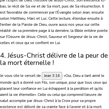
par l'Esprit de Dieu, l'histoire de Jésus-Christ, Son existence ici-
bas, le récit de Sa vie et de Sa mort, puis de Sa résurrection. Il
est favorable de commencer par l'Évangile selon Jean, ensuite
selon Matthieu, Marc et Luc. Cette lecture, étendue ensuite à
l'entier de la Parole de Dieu, ouvre aussi nos yeux sur cette
réalité: de sa première page à la dernière, la Bible entière pointe
sur l'Oeuvre de Jésus-Christ, Sauveur et Seigneur de la vie de
celles et ceux qui se confient en Lui.
4. Jésus-Christ délivre de la peur de
la mort éternelle !
Je vous cite le verset de
Jean 3:16
:
«Oui, Dieu a tant aimé le
monde qu’il a donné son Fils, son unique, pour que tous ceux qui
placent leur confiance en Lui échappent à la perdition et qu’ils
aient la vie éternelle»
. Celle ou celui qui comprend l’œuvre de
salut accomplie par Jésus-Christ à la Croix pour sa propre
existence est délivré de sa crainte face à l’avenir et à la mort: