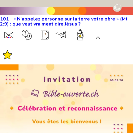
101 - « N’appelez personne sur la terre votre père » (Mt
2:9) : que veut vraiment dire Jésus ?