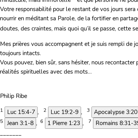
minuscule, mais immortelle
et que personne ne pour
Votre responsabilité pour le restant de vos jours sera 
nourrir en méditant sa Parole, de la fortifier en part
doutes, des craintes, mais quoi qu’il se passe, cette 
Mes prières vous accompagnent et je suis rempli de jo
toujours intacts.
Vous pouvez, bien sûr, sans hésiter, nous recontacter po
réalités spirituelles avec des mots…
Philip Ribe
1
2
3
Luc 15:4-7
,
Luc 19:2-9
,
Apocalypse 3:20
5
6
7
Jean 3:1-8
,
1 Pierre 1:23
,
Romains 8:31-3
_______