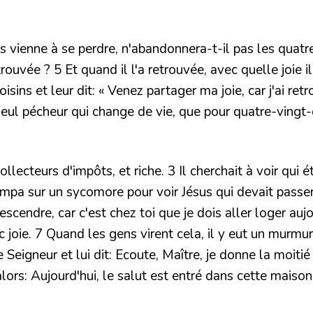
es vienne à se perdre, n'abandonnera-t-il pas les quatr
 trouvée ? 5 Et quand il l'a retrouvée, avec quelle joie 
isins et leur dit: « Venez partager ma joie, car j'ai ret
 seul pécheur qui change de vie, que pour quatre-vingt-
llecteurs d'impôts, et riche. 3 Il cherchait à voir qui é
 grimpa sur un sycomore pour voir Jésus qui devait passer
scendre, car c'est chez toi que je dois aller loger aujo
ie. 7 Quand les gens virent cela, il y eut un murmure d
eigneur et lui dit: Ecoute, Maître, je donne la moitié d
t alors: Aujourd'hui, le salut est entré dans cette maiso