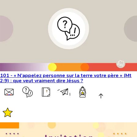
101 - « N’appelez personne sur la terre votre père » (Mt
2:9) : que veut vraiment dire Jésus ?