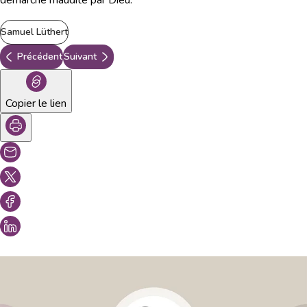
Samuel Lüthert
Précédent
Suivant
Copier le lien
Vous aimeriez peut-être aussi...