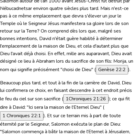
Salomon autour de l'an 1000 avant Jésus-Christ fut détruit par
Nébucadnetsar environ quatre siècles plus tard. Mais n'est-ce
pas à ce même emplacement que devra s'élever un jour le
Temple où le Seigneur Jésus manifestera sa gloire lors de son
retour sur la Terre? On comprend dès lors que, malgré ses
bonnes intentions, David n'était guère habilité à déterminer
l'emplacement de la maison de Dieu, et cela d'autant plus que
Dieu l'avait déjà choisi. En effet, mille ans auparavant, Dieu avait
désigné ce lieu à Abraham lors du sacrifice de son fils: Morija, un
nom qui signifie précisément "
choisi de Dieu
" (
Genèse 22:2
).
Beaucoup plus tard, et tout à la fin de la carrière de David, Dieu
lui confirmera ce choix, en faisant descendre à cet endroit précis
le feu du ciel sur son sacrifice (
1Chroniques 21:26
); ce qui fit
dire à David:
"Ici sera la maison de l'Eternel Dieu"
(
1 Chroniques 22:1
). Et sur ce terrain mis à part de toute
éternité par le Seigneur, Salomon exécuta le plan de Dieu:
"Salomon commença à bâtir la maison de l'Eternel à Jérusalem,