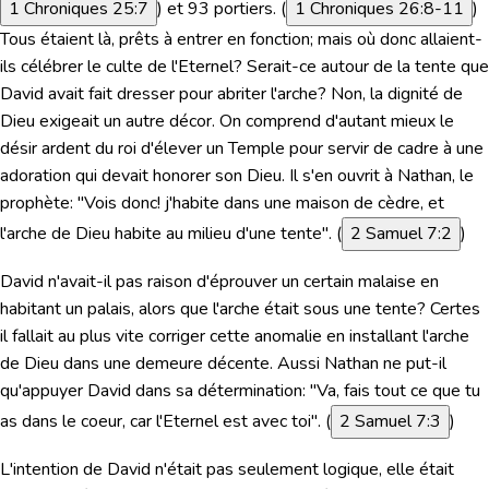
1 Chroniques 25:7
) et 93 portiers. (
1 Chroniques 26:8-11
)
Tous étaient là, prêts à entrer en fonction; mais où donc allaient-
ils célébrer le culte de l'Eternel? Serait-ce autour de la tente que
David avait fait dresser pour abriter l'arche? Non, la dignité de
Dieu exigeait un autre décor. On comprend d'autant mieux le
désir ardent du roi d'élever un Temple pour servir de cadre à une
adoration qui devait honorer son Dieu. Il s'en ouvrit à Nathan, le
prophète:
"Vois donc! j'habite dans une maison de cèdre, et
l'arche de Dieu habite au milieu d'une tente".
(
2 Samuel 7:2
)
David n'avait-il pas raison d'éprouver un certain malaise en
habitant un palais, alors que l'arche était sous une tente? Certes
il fallait au plus vite corriger cette anomalie en installant l'arche
de Dieu dans une demeure décente. Aussi Nathan ne put-il
qu'appuyer David dans sa détermination:
"Va, fais tout ce que tu
as dans le coeur, car l'Eternel est avec toi"
. (
2 Samuel 7:3
)
L'intention de David n'était pas seulement logique, elle était