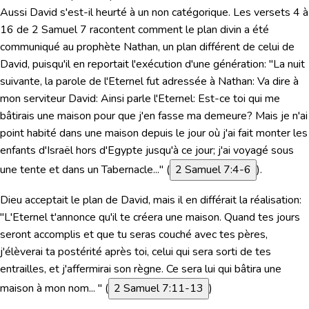
Aussi David s'est-il heurté à un non catégorique. Les versets 4 à
16 de 2 Samuel 7 racontent comment le plan divin a été
communiqué au prophète Nathan, un plan différent de celui de
David, puisqu'il en reportait l'exécution d'une génération:
"La nuit
suivante, la parole de l'Eternel fut adressée à Nathan: Va dire à
mon serviteur David: Ainsi parle l'Eternel: Est-ce toi qui me
bâtirais une maison pour que j'en fasse ma demeure? Mais je n'ai
point habité dans une maison depuis le jour où j'ai fait monter les
enfants d'Israël hors d'Egypte jusqu'à ce jour; j'ai voyagé sous
une tente et dans un Tabernacle..."
(
2 Samuel 7:4-6
).
Dieu acceptait le plan de David, mais il en différait la réalisation:
"L'Eternel t'annonce qu'il te créera une maison. Quand tes jours
seront accomplis et que tu seras couché avec tes pères,
j'élèverai ta postérité après toi, celui qui sera sorti de tes
entrailles, et j'affermirai son règne. Ce sera lui qui bâtira une
maison à mon nom... "
(
2 Samuel 7:11-13
)