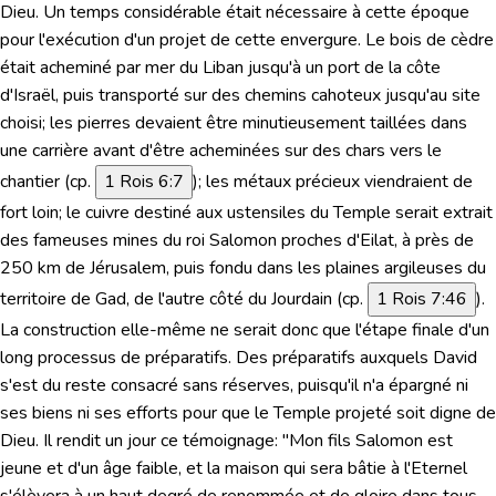
Dieu. Un temps considérable était nécessaire à cette époque
pour l'exécution d'un projet de cette envergure. Le bois de cèdre
était acheminé par mer du Liban jusqu'à un port de la côte
d'Israël, puis transporté sur des chemins cahoteux jusqu'au site
choisi; les pierres devaient être minutieusement taillées dans
une carrière avant d'être acheminées sur des chars vers le
chantier (cp.
1 Rois 6:7
); les métaux précieux viendraient de
fort loin; le cuivre destiné aux ustensiles du Temple serait extrait
des fameuses mines du roi Salomon proches d'Eilat, à près de
250 km de Jérusalem, puis fondu dans les plaines argileuses du
territoire de Gad, de l'autre côté du Jourdain (cp.
1 Rois 7:46
).
La construction elle-même ne serait donc que l'étape finale d'un
long processus de préparatifs. Des préparatifs auxquels David
s'est du reste consacré sans réserves, puisqu'il n'a épargné ni
ses biens ni ses efforts pour que le Temple projeté soit digne de
Dieu. Il rendit un jour ce témoignage:
"Mon fils Salomon est
jeune et d'un âge faible, et la maison qui sera bâtie à l'Eternel