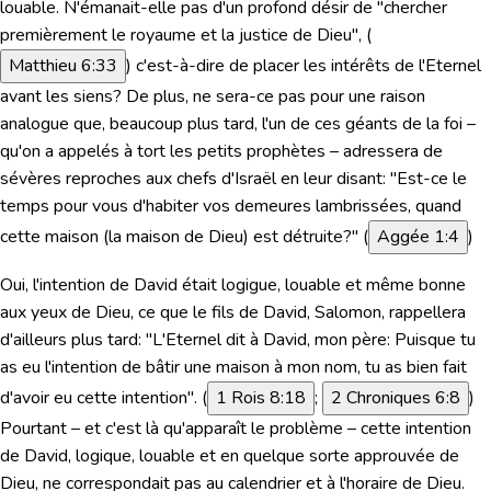
louable. N'émanait-elle pas d'un profond désir de
"chercher
premièrement le royaume et la justice de Dieu"
, (
Matthieu 6:33
) c'est-à-dire de placer les intérêts de l'Eternel
avant les siens? De plus, ne sera-ce pas pour une raison
analogue que, beaucoup plus tard, l'un de ces géants de la foi –
qu'on a appelés à tort les petits prophètes – adressera de
sévères reproches aux chefs d'Israël en leur disant: "Est-ce le
temps pour vous d'habiter vos demeures lambrissées, quand
cette maison (la maison de Dieu) est détruite?" (
Aggée 1:4
)
Oui, l'intention de David était logigue, louable et même bonne
aux yeux de Dieu, ce que le fils de David, Salomon, rappellera
d'ailleurs plus tard:
"L'Eternel dit à David, mon père: Puisque tu
as eu l'intention de bâtir une maison à mon nom, tu as bien fait
d'avoir eu cette intention".
(
1 Rois 8:18
;
2 Chroniques 6:8
)
Pourtant – et c'est là qu'apparaît le problème – cette intention
de David, logique, louable et en quelque sorte approuvée de
Dieu, ne correspondait pas au calendrier et à l'horaire de Dieu.