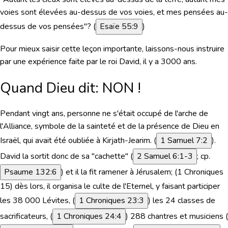
voies sont élevées au-dessus de vos voies, et mes pensées au-
dessus de vos pensées"
? (
Esaïe 55:9
)
Pour mieux saisir cette leçon importante, laissons-nous instruire
par une expérience faite par le roi David, il y a 3000 ans.
Quand Dieu dit: NON !
Pendant vingt ans, personne ne s'était occupé de l'arche de
l'Alliance, symbole de la sainteté et de la présence de Dieu en
Israël, qui avait été oubliée à Kirjath-Jearim. (
1 Samuel 7:2
).
David la sortit donc de sa "cachette" (
2 Samuel 6:1-3
; cp.
Psaume 132:6
) et il la fit ramener à Jérusalem; (1 Chroniques
15) dès lors, il organisa le culte de l'Eternel, y faisant participer
les 38 000 Lévites, (
1 Chroniques 23:3
) les 24 classes de
sacrificateurs, (
1 Chroniques 24:4
) 288 chantres et musiciens (