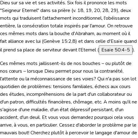
Dieu sur sa vie et ses activités. Six fois il prononce les mots
"Seigneur Eternel"
dans sa prière (v. 18, 19, 20, 28, 29), deux
mots qui traduisent l'attachement inconditionnel, l'obéissance
entière, la consécration totale inspirés par l'amour. On retrouve
ces mêmes mots dans la bouche d'Abraham, au moment où il
fait alliance avec lui (
Genève 15:2
,8) et dans celle d'Esaïe quand
il prend sa place de serviteur devant l'Eternel (
Esaïe 50:4-5
).
Ces mêmes mots jaillissent-ils de nos bouches – ou plutôt de
nos cœurs – lorsque Dieu permet pour nous la contrariété,
l'attente ou la méconnaissance de ses voies? Qui n'a pas son lot
quotidien de problèmes: tensions familiales, échecs aux cours
des études, incompréhensions de la part d'un collaborateur ou
d'un patron, difficultés financières, chômage, etc. A moins qu'il ne
s'agisse d'une maladie, d'un état dépressif persistant, d'un
accident, d'un deuil. Et vous vous demandez pourquoi cela vous
arrive, à vous, en particulier. Cessez d'aborder le problème par le
mauvais bout! Cherchez plutôt à percevoir le langage d'amour de