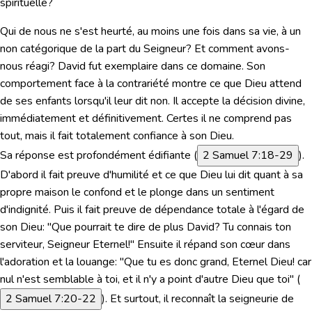
spirituelle?
Qui de nous ne s'est heurté, au moins une fois dans sa vie, à
un
non catégorique de la part du Seigneur?
Et comment avons-
nous réagi? David fut exemplaire dans ce domaine. Son
comportement face à la contrariété montre ce que Dieu attend
de ses enfants lorsqu'il leur dit non. Il accepte la décision divine,
immédiatement et définitivement. Certes
il ne comprend pas
tout, mais il fait totalement confiance à son Dieu.
Sa réponse est profondément édifiante (
2 Samuel 7:18-29
).
D'abord il fait preuve d'humilité et ce que Dieu lui dit quant à sa
propre maison le confond et le plonge dans un sentiment
d'indignité. Puis il fait preuve de dépendance totale à l'égard de
son Dieu:
"Que pourrait te dire de plus David? Tu connais ton
serviteur, Seigneur Eternel!"
Ensuite il répand son cœur dans
l'adoration et la louange:
"Que tu es donc grand, Eternel Dieu! car
nul n'est semblable à toi, et il n'y a point d'autre Dieu que toi"
(
2 Samuel 7:20-22
). Et surtout, il reconnaît la seigneurie de