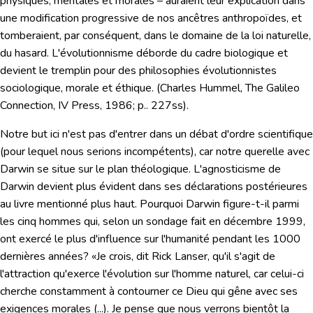
physiques, mentales et morales – auraient leur explication dans
une modification progressive de nos ancêtres anthropoïdes, et
tomberaient, par conséquent, dans le domaine de la loi naturelle,
du hasard. L'évolutionnisme déborde du cadre biologique et
devient le tremplin pour des philosophies évolutionnistes
sociologique, morale et éthique. (Charles Hummel, The Galileo
Connection, IV Press, 1986; p.. 227ss).
Notre but ici n'est pas d'entrer dans un débat d'ordre scientifique
(pour lequel nous serions incompétents), car notre querelle avec
Darwin se situe sur le plan théologique. L'agnosticisme de
Darwin devient plus évident dans ses déclarations postérieures
au livre mentionné plus haut. Pourquoi Darwin figure-t-il parmi
les cinq hommes qui, selon un sondage fait en décembre 1999,
ont exercé le plus d'influence sur l'humanité pendant les 1000
dernières années? «Je crois, dit Rick Lanser, qu'il s'agit de
l'attraction qu'exerce l'évolution sur l'homme naturel, car celui-ci
cherche constamment à contourner ce Dieu qui gêne avec ses
exigences morales (...). Je pense que nous verrons bientôt la