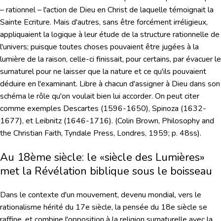
– rationnel – l'action de Dieu en Christ de laquelle témoignait la
Sainte Ecriture. Mais d'autres, sans être forcément irréligieux,
appliquaient la logique à leur étude de la structure rationnelle de
l'univers; puisque toutes choses pouvaient être jugées à la
lumière de la raison, celle-ci finissait, pour certains, par évacuer le
surnaturel pour ne laisser que la nature et ce qu'ils pouvaient
déduire en l'examinant. Libre à chacun d'assigner à Dieu dans son
schéma le rôle qu'on voulait bien lui accorder. On peut citer
comme exemples Descartes (1596-1650), Spinoza (1632-
1677), et Leibnitz (1646-1716). (Colin Brown, Philosophy and
the Christian Faith, Tyndale Press, Londres, 1959; p. 48ss).
Au 18ème siècle: le «siècle des Lumières»
met la Révélation biblique sous le boisseau
Dans le contexte d'un mouvement, devenu mondial, vers le
rationalisme hérité du 17e siècle, la pensée du 18e siècle se
raffine, et combine l'opposition à la religion surnaturelle avec la