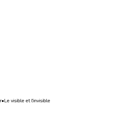
r
•
Le visible et l'invisible