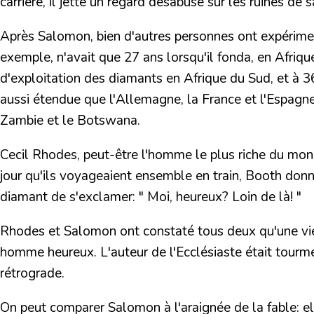
carrière, il jette un regard désabusé sur les ruines de 
Après Salomon, bien d'autres personnes ont expérimenté
exemple, n'avait que 27 ans lorsqu'il fonda, en Afrique
d'exploitation des diamants en Afrique du Sud, et à 36 
aussi étendue que l'Allemagne, la France et l'Espagne
Zambie et le Botswana.
Cecil Rhodes, peut-être l'homme le plus riche du mo
jour qu'ils voyageaient ensemble en train, Booth don
diamant de s'exclamer: " Moi, heureux? Loin de là! "
Rhodes et Salomon ont constaté tous deux qu'une vie sa
homme heureux. L'auteur de l'Ecclésiaste était tourme
rétrograde.
On peut comparer Salomon à l'araignée de la fable: elle