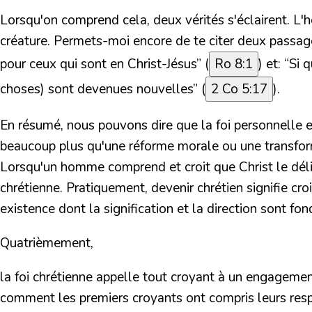
Lorsqu'on comprend cela, deux vérités s'éclairent. L'h
créature. Permets-moi encore de te citer deux passag
pour ceux qui sont en Christ-Jésus”
(
Ro 8:1
) et:
“Si 
choses) sont devenues nouvelles”
(
2 Co 5:17
).
En résumé, nous pouvons dire que la foi personnelle e
beaucoup plus qu'une réforme morale ou une transforma
Lorsqu'un homme comprend et croit que Christ le déliv
chrétienne. Pratiquement, devenir chrétien signifie cr
existence dont la signification et la direction sont f
Quatrièmement,
la foi chrétienne appelle tout croyant à un engageme
comment les premiers croyants ont compris leurs res