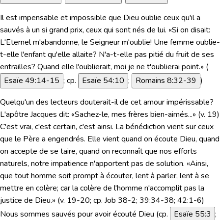
Il est impensable et impossible que Dieu oublie ceux qu'il a
sauvés à un si grand prix, ceux qui sont nés de lui. «
Si on disait:
L'Eternel m'abandonne, le Seigneur m'oublie! Une femme oublie-
t-elle l'enfant qu'elle allaite? N'a-t-elle pas pitié du fruit de ses
entrailles? Quand elle l'oublierait, moi je ne t'oublierai point.»
(
Esaïe 49:14-15
; cp.
Esaïe 54:10
;
Romains 8:32-39
)
Quelqu'un des lecteurs douterait-il de cet amour impérissable?
L'apôtre Jacques dit:
«Sachez-le, mes frères bien-aimés...»
(v. 19)
C'est vrai, c'est certain, c'est ainsi. La bénédiction vient sur ceux
que le Père a engendrés. Elle vient quand on écoute Dieu, quand
on accepte de se taire, quand on reconnaît que nos efforts
naturels, notre impatience n'apportent pas de solution.
«Ainsi,
que tout homme soit prompt à écouter, lent à parler, lent à se
mettre en colère; car la colère de l'homme n'accomplit pas la
justice de Dieu.»
(v. 19-20; cp. Job 38-2; 39:34-38; 42:1-6)
Nous sommes sauvés pour avoir écouté Dieu (cp.
Esaïe 55:3
;