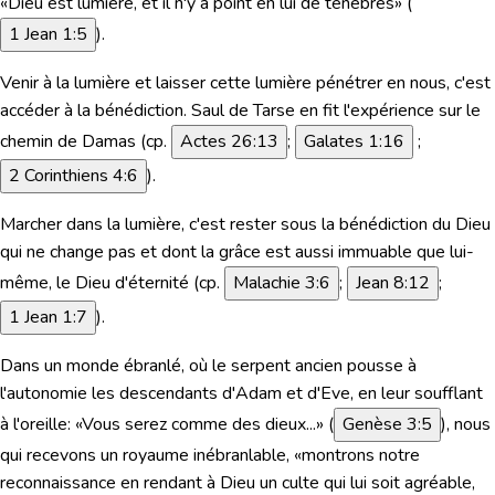
«Dieu est lumière, et il n'y a point en lui de ténèbres»
(
1 Jean 1:5
).
Venir à la lumière et laisser cette lumière pénétrer en nous, c'est
accéder à la bénédiction. Saul de Tarse en fit l'expérience sur le
chemin de Damas (cp.
Actes 26:13
;
Galates 1:16
;
2 Corinthiens 4:6
).
Marcher dans la lumière, c'est rester sous la bénédiction du Dieu
qui ne change pas et dont la grâce est aussi immuable que lui-
même, le Dieu d'éternité (cp.
Malachie 3:6
;
Jean 8:12
;
1 Jean 1:7
).
Dans un monde ébranlé, où le serpent ancien pousse à
l'autonomie les descendants d'Adam et d'Eve, en leur soufflant
à l'oreille:
«Vous serez comme des dieux...»
(
Genèse 3:5
), nous
qui recevons un royaume inébranlable, «montrons notre
reconnaissance en rendant à Dieu un culte qui lui soit agréable,