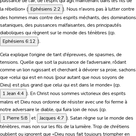
puissance de l'air, de l'esprit qui agit maintenant dans les fils de
la rébellion»
(
Ephésiens 2:2
). Nous n'avons pas à lutter contre
des hommes mais contre des esprits méchants, des dominations
sataniques, des puissances malfaisantes, des principautés
diaboliques qui règnent sur le monde des ténèbres (cp.
Ephésiens 6:12
).
Cela explique l'origine de tant d'épreuves, de spasmes, de
tensions. Quelle que soit la puissance de l'adversaire, rôdant
comme un lion rugissant et cherchant à dévorer sa proie, sachons
que «celui qui est en nous (pour autant que nous soyons de
Dieu) est plus grand que celui qui est dans le monde» (cp.
1 Jean 4:4
). En Christ nous sommes victorieux des esprits
malins et Dieu nous ordonne de résister avec une foi ferme à
notre adversaire le diable, qui fuira loin de nous (cp.
1 Pierre 5:8
et
Jacques 4:7
). Satan règne sur le monde des
ténèbres, mais non sur les fils de la lumière. Trop de chrétiens
oublient ou ignorent que «Dieu nous fait toujours triompher en