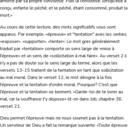
amorcé par sa propre convoitise. Puis la convoitise, lorsqu'elle a
conçu, enfante le péché; et le péché, étant consommé, produit la
mort.»
Au cours de cette lecture, des mots significatifs vous sont
apparus. Par exemple, «épreuve» et "tentation" avec les verbes
«exposer», «supporter», «tenter»: Le mot grec généralement
traduit par «tentation» comporte un sens large de «mise à
l'épreuve» et un sens de «sollicitation à mal faire». Au verset 2 il
n'y a pas de doute sur le sens large du terme, alors que les
versets 13-15 traitent de la tentation en tant que sollicitation
au mal moral. Dans le verset 12, le mot désigne à la fois
l'épreuve et la tentation d'ordre moral. Pourquoi? C'est que
l'épreuve et la tentation se tiennent.
«Garde-toi de te livrer au
mal, car la souffrance t'y dispose»
lit-on dans Job, chapitre 36,
verset 21.
Dieu permet l'épreuve mais ne nous soumet pas à la tentation.
Un serviteur de Dieu a fait la remarque suivante:
«Toute épreuve