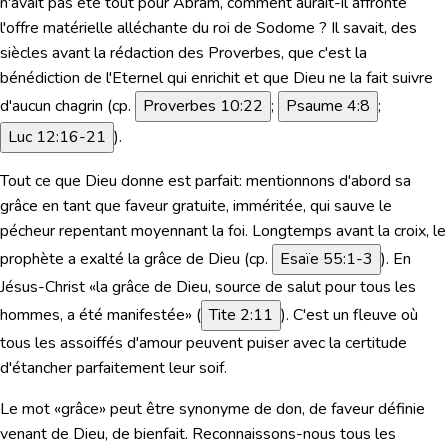
n'avait pas été tout pour Abram, comment aurait-il affronté
l'offre matérielle alléchante du roi de Sodome ? Il savait, des
siècles avant la rédaction des Proverbes, que c'est la
bénédiction de l'Eternel qui enrichit et que Dieu ne la fait suivre
d'aucun chagrin (cp.
Proverbes 10:22
;
Psaume 4:8
;
Luc 12:16-21
).
Tout ce que Dieu donne est parfait: mentionnons d'abord sa
grâce en tant que faveur gratuite, imméritée, qui sauve le
pécheur repentant moyennant la foi. Longtemps avant la croix, le
prophète a exalté la grâce de Dieu (cp.
Esaïe 55:1-3
). En
Jésus-Christ «
la grâce de Dieu, source de salut pour tous les
hommes, a été manifestée
» (
Tite 2:11
). C'est un fleuve où
tous les assoiffés d'amour peuvent puiser avec la certitude
d'étancher parfaitement leur soif.
Le mot «grâce» peut être synonyme de don, de faveur définie
venant de Dieu, de bienfait. Reconnaissons-nous tous les