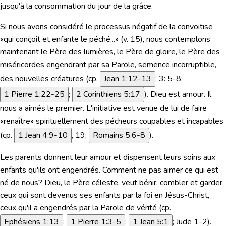
jusqu'à la consommation du jour de la grâce.
Si nous avons considéré le processus négatif de la convoitise
«qui conçoit et enfante le péché...»
(v. 15), nous contemplons
maintenant le Père des lumières, le Père de gloire, le Père des
miséricordes engendrant par sa Parole, semence incorruptible,
des nouvelles créatures (cp.
Jean 1:12-13
; 3: 5-8;
1 Pierre 1:22-25
;
2 Corinthiens 5:17
). Dieu est amour. Il
nous a aimés le premier. L'initiative est venue de lui de faire
«renaître» spirituellement des pécheurs coupables et incapables
(cp.
1 Jean 4:9-10
, 19;
Romains 5:6-8
).
Les parents donnent leur amour et dispensent leurs soins aux
enfants qu'ils ont engendrés. Comment ne pas aimer ce qui est
né de nous? Dieu, le Père céleste, veut bénir, combler et garder
ceux qui sont devenus ses enfants par la foi en Jésus-Christ,
ceux qu'il a engendrés par la Parole de vérité (cp.
Ephésiens 1:13
;
1 Pierre 1:3-5
;
1 Jean 5:1
; Jude 1-2).