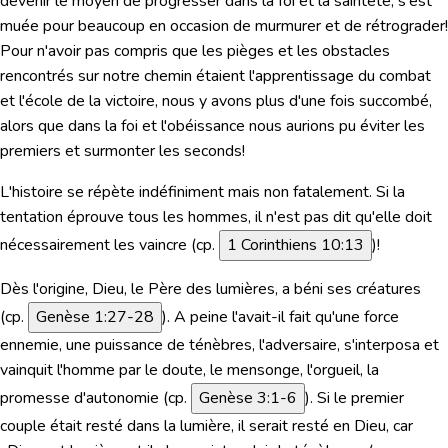
devenir le moyen de progresser dans la foi et la sainteté, s'est
muée pour beaucoup en occasion de murmurer et de rétrograder!
Pour n'avoir pas compris que les pièges et les obstacles
rencontrés sur notre chemin étaient l'apprentissage du combat
et l'école de la victoire, nous y avons plus d'une fois succombé,
alors que dans la foi et l'obéissance nous aurions pu éviter les
premiers et surmonter les seconds!
L'histoire se répète indéfiniment mais non fatalement. Si la
tentation éprouve tous les hommes, il n'est pas dit qu'elle doit
nécessairement les vaincre (cp.
1 Corinthiens 10:13
)!
Dès l'origine, Dieu, le Père des lumières, a béni ses créatures
(cp.
Genèse 1:27-28
). A peine l'avait-il fait qu'une force
ennemie, une puissance de ténèbres, l'adversaire, s'interposa et
vainquit l'homme par le doute, le mensonge, l'orgueil, la
promesse d'autonomie (cp.
Genèse 3:1-6
). Si le premier
couple était resté dans la lumière, il serait resté en Dieu, car