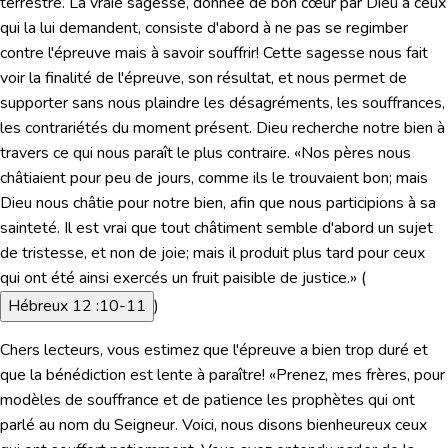
terrestre. La vraie sagesse, donnée de bon cœur par Dieu à ceux
qui la lui demandent, consiste d'abord à ne pas se regimber
contre l'épreuve mais à savoir souffrir! Cette sagesse nous fait
voir la finalité de l'épreuve, son résultat, et nous permet de
supporter sans nous plaindre les désagréments, les souffrances,
les contrariétés du moment présent. Dieu recherche notre bien à
travers ce qui nous paraît le plus contraire.
«Nos pères nous
châtiaient pour peu de jours, comme ils le trouvaient bon; mais
Dieu nous châtie pour notre bien, afin que nous participions à sa
sainteté. Il est vrai que tout châtiment semble d'abord un sujet
de tristesse, et non de joie; mais il produit plus tard pour ceux
qui ont été ainsi exercés un fruit paisible de justice.»
(
Hébreux 12 :10-11
)
Chers lecteurs, vous estimez que l'épreuve a bien trop duré et
que la bénédiction est lente à paraître!
«Prenez, mes frères, pour
modèles de souffrance et de patience les prophètes qui ont
parlé au nom du Seigneur. Voici, nous disons bienheureux ceux