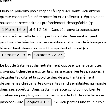
à effet!
Nous ne pouvons pas échapper à l'épreuve dont Dieu attend
qu'elle concoure à purifier notre foi et à l'affermir. L'épreuve est
hautement nécessaire et profondément désagréable (cp.
1 Pierre 1:6-9
et 4:12-16
). Dans l'épreuve la bénédiction
consiste à recueillir le fruit que l'Esprit de Dieu veut et peut
produire, c'est-à-dire une ressemblance plus grande à l'image de
Jésus-Christ, dans son caractère spirituel et moral (cp.
Romains 8:29
et
Galates 5:22-23
).
Le but de Satan est diamétralement opposé. En harcelant les
croyants, il cherche à exciter la chair, à exacerber les passions, à
décupler l'avidité et la cupidité des désirs. Par là même, il
désarme les chrétiens, les divise, les rend semblables au monde
dans ses appétits. Dans cette misérable condition, ou bien le
chrétien ne prie plus, ou il prie mal «dans le but de satisfaire ses
passions» (
lire
Jacques 4:1-3
). Si Dieu permet une telle école,