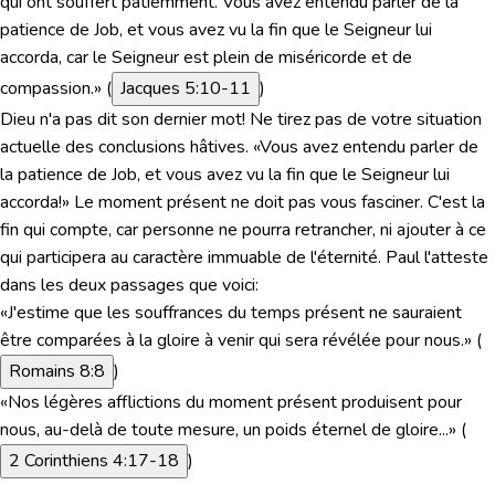
qui ont souffert patiemment. Vous avez entendu parler de la
patience de Job, et vous avez vu la fin que le Seigneur lui
accorda, car le Seigneur est plein de miséricorde et de
compassion.»
(
Jacques 5:10-11
)
Dieu n'a pas dit son dernier mot! Ne tirez pas de votre situation
actuelle des conclusions hâtives. «
Vous avez entendu parler de
la patience de Job, et vous avez vu la fin que le Seigneur lui
accorda!»
Le moment présent ne doit pas vous fasciner. C'est la
fin qui compte, car personne ne pourra retrancher, ni ajouter à ce
qui participera au caractère immuable de l'éternité. Paul l'atteste
dans les deux passages que voici:
«J'estime que les souffrances du temps présent ne sauraient
être comparées à la gloire à venir qui sera révélée pour nous.»
(
Romains 8:8
)
«Nos légères afflictions du moment présent produisent pour
nous, au-delà de toute mesure, un poids éternel de gloire...»
(
2 Corinthiens 4:17-18
)