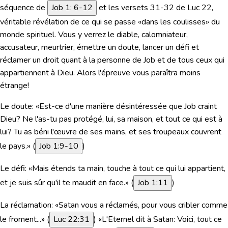
séquence de
Job 1: 6-12
et les versets 31-32 de Luc 22,
véritable révélation de ce qui se passe «dans les coulisses» du
monde spirituel. Vous y verrez le diable, calomniateur,
accusateur, meurtrier, émettre un doute, lancer un défi et
réclamer un droit quant à la personne de Job et de tous ceux qui
appartiennent à Dieu. Alors l'épreuve vous paraîtra moins
étrange!
Le doute:
«Est-ce d'une manière désintéressée que Job craint
Dieu? Ne l'as-tu pas protégé, lui, sa maison, et tout ce qui est à
lui? Tu as béni l'œuvre de ses mains, et ses troupeaux couvrent
le pays.» (
Job 1:9-10
)
Le défi:
«Mais étends ta main, touche à tout ce qui lui appartient,
et je suis sûr qu'il te maudit en face.» (
Job 1:11
)
La réclamation:
«Satan vous a réclamés, pour vous cribler comme
le froment...» (
Luc 22:31
) «L'Eternel dit à Satan: Voici, tout ce