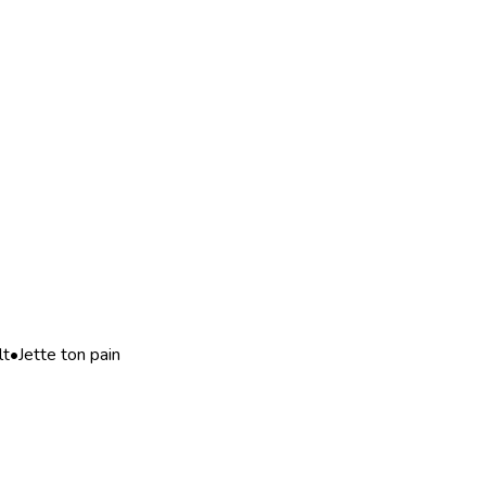
lt
•
Jette ton pain