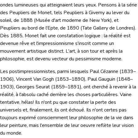
ondes lumineuses qui atteignaient leurs yeux. Pensons à la série
des
Peupliers
de
Monet
, tels
Peupliers à Giverny au lever du
soleil
, de 1888 (Musée d'art moderne de New York), et
Peupliers au bord de l'Epte
, de 1890 (Tate Gallery de Londres).
Dès 1885, Monet fait une constatation logique : la réalité est
devenue rêve et l'impressionnisme s'inscrit comme un
mouvement artistique distinct. L'art, à son tour et après la
philosophie, est devenu vecteur du pessimisme moderne.
Les postimpressionnistes, parmi lesquels
Paul Cézanne
(1839–
1906),
Vincent Van Gogh
(1853–1890),
Paul Gauguin
(1848–
1903),
Georges Seurat
(1859–1891), ont
cherché à revenir à la
réalité, à l'absolu caché derrière les choses particulières.
Vaine
tentative, hélas! Ils n'ont pu que constater la perte des
universels et, finalement, ils ont échoué. Ils n'ont certes pas
toujours exprimé consciemment leur philosophie de la vie dans
leur peinture, mais
l'ensemble de leur oeuvre reflète leur vision
du monde.