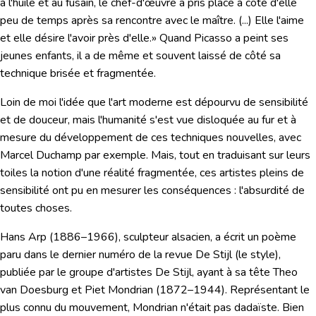
à l'huile et au fusain, le chef-d'œuvre a pris place à côté d'elle
peu de temps après sa rencontre avec le maître. (...) Elle l'aime
et elle désire l'avoir près d'elle.
» Quand Picasso a peint ses
jeunes enfants, il a de même et souvent laissé de côté sa
technique brisée et fragmentée.
Loin de moi l'idée que l'art moderne est dépourvu de sensibilité
et de douceur, mais l'humanité s'est vue disloquée au fur et à
mesure du développement de ces techniques nouvelles, avec
Marcel Duchamp par exemple. Mais, tout en traduisant sur leurs
toiles la notion d'une réalité fragmentée, ces artistes pleins de
sensibilité ont pu en mesurer les conséquences :
l'absurdité de
toutes choses.
Hans Arp
(1886–1966), sculpteur alsacien, a écrit un poème
paru dans le dernier numéro de la revue
De Stijl
(le style),
publiée par le groupe d'artistes De Stijl, ayant à sa tête Theo
van Doesburg et Piet Mondrian (1872–1944). Représentant le
plus connu du mouvement,
Mondrian
n'était pas dadaïste. Bien