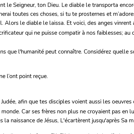
s point le Seigneur, ton Dieu. Le diable le transporta en
rai toutes ces choses, si tu te prosternes et m’adores. J
l. Alors le diable le laissa. Et voici, des anges vinrent 
ificateur qui ne puisse compatir à nos faiblesses; au 
ions que l'humanité peut connaître.
Considérez quelle sou
ne l’ont point reçue.
en Judée, afin que tes disciples voient aussi les oeuvres
u monde. Car ses frères non plus ne croyaient pas en lu
s la naissance de Jésus, L'écartèrent jusqu'après Sa mo