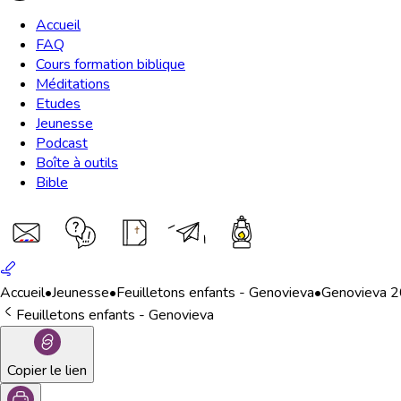
Accueil
FAQ
Cours formation biblique
Méditations
Etudes
Jeunesse
Podcast
Boîte à outils
Bible
Accueil
•
Jeunesse
•
Feuilletons enfants - Genovieva
•
Genovieva 20
Feuilletons enfants - Genovieva
Copier le lien