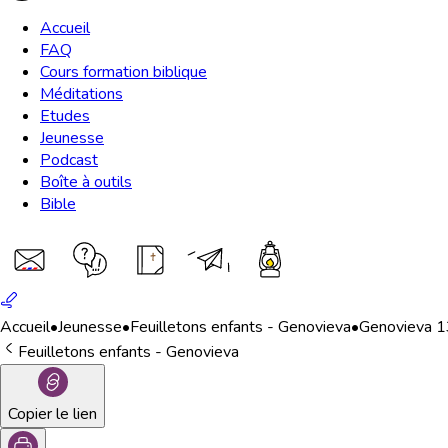
Accueil
FAQ
Cours formation biblique
Méditations
Etudes
Jeunesse
Podcast
Boîte à outils
Bible
Accueil
•
Jeunesse
•
Feuilletons enfants - Genovieva
•
Genovieva 13
Feuilletons enfants - Genovieva
Copier le lien